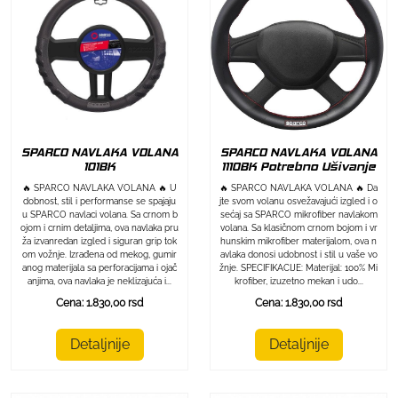
SPARCO NAVLAKA VOLANA
SPARCO NAVLAKA VOLANA
101BK
1110BK Potrebno Ušivanje
🔥 SPARCO NAVLAKA VOLANA 🔥 U
🔥 SPARCO NAVLAKA VOLANA 🔥 Da
dobnost, stil i performanse se spajaju
jte svom volanu osvežavajući izgled i o
u SPARCO navlaci volana. Sa crnom b
sećaj sa SPARCO mikrofiber navlakom
ojom i crnim detaljima, ova navlaka pru
volana. Sa klasičnom crnom bojom i vr
ža izvanredan izgled i siguran grip tok
hunskim mikrofiber materijalom, ova n
om vožnje. Izrađena od mekog, gumir
avlaka donosi udobnost i stil u vaše vo
anog materijala sa perforacijama i ojač
žnje. SPECIFIKACIJE: Materijal: 100% Mi
anjima, ova navlaka je neklizajuća i...
krofiber, izuzetno mekan i udo...
Cena: 1.830,00 rsd
Cena: 1.830,00 rsd
Detaljnije
Detaljnije