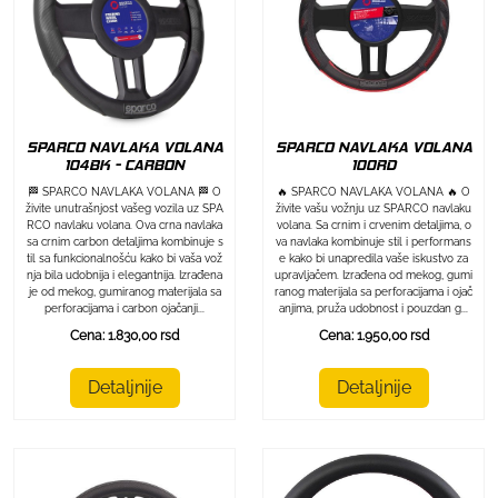
SPARCO NAVLAKA VOLANA
SPARCO NAVLAKA VOLANA
104BK - CARBON
100RD
🏁 SPARCO NAVLAKA VOLANA 🏁 O
🔥 SPARCO NAVLAKA VOLANA 🔥 O
živite unutrašnjost vašeg vozila uz SPA
živite vašu vožnju uz SPARCO navlaku
RCO navlaku volana. Ova crna navlaka
volana. Sa crnim i crvenim detaljima, o
sa crnim carbon detaljima kombinuje s
va navlaka kombinuje stil i performans
til sa funkcionalnošću kako bi vaša vož
e kako bi unapredila vaše iskustvo za
nja bila udobnija i elegantnija. Izrađena
upravljačem. Izrađena od mekog, gumi
je od mekog, gumiranog materijala sa
ranog materijala sa perforacijama i ojač
perforacijama i carbon ojačanji...
anjima, pruža udobnost i pouzdan g...
Cena: 1.830,00 rsd
Cena: 1.950,00 rsd
Detaljnije
Detaljnije