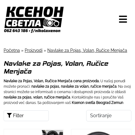
Početna
»
Proizvodi
»
Navlake za Pojas, Volan, Ručice Menjača
Navlake za Pojas, Volan, Ručice
Menjača
Navlake za Pojas, Volan, Ručice Menjača cena proizvoda.
U našoj ponudi
možete pronaći:
navlake za pojas, navlake za volan, ručice menjača
. Na ovoj
stranici možete se informisati o cenama i dostupnosti proizvoda iz oblasti
navlake za pojas, volan, ručice menjača
. Kontaktirajte nas i poručite Vaš
proizvod već danas. Sa poštovanjem vaš
Ksenon svetla Beograd Zemun
Filter