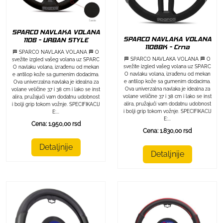
SPARCO NAVLAKA VOLANA
SPARCO NAVLAKA VOLANA
1106 - URBAN STYLE
1108BK - Crna
🏁 SPARCO NAVLAKA VOLANA 🏁 O
🏁 SPARCO NAVLAKA VOLANA 🏁 O
svežite izgled vašeg volana uz SPARC
svežite izgled vašeg volana uz SPARC
O navlaku volana, izrađenu od mekan
O navlaku volana, izrađenu od mekan
e antilop kože sa gumenim dodacima.
e antilop kože sa gumenim dodacima.
Ova univerzalna navlaka je idealna za
Ova univerzalna navlaka je idealna za
volane veličine 37 i 38 cm i lako se inst
volane veličine 37 i 38 cm i lako se inst
alira, pružajući vam dodatnu udobnost
alira, pružajući vam dodatnu udobnost
i bolji grip tokom vožnje. SPECIFIKACIJ
i bolji grip tokom vožnje. SPECIFIKACIJ
E:...
E:...
Cena: 1.950,00 rsd
Cena: 1.830,00 rsd
Detaljnije
Detaljnije