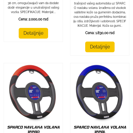
38 cm, omogućavajući vam da dodate
trašnjost vašeg automobila uz SPARC
dodir elegancije u unutrašnjost vašeg
O navlaku volana. Izrađena od visokok
vozila. SPECIFIKACIJE: Materijal:...
valitetne kože sa gumenim dodacima,
ova navlaka pruža perfektnu kombinac
Cena: 2.000,00 rsd
iju stila, izdržljivosti i udobnosti. SPECIF
IKACIJE: Materijal: Koža sa gumi...
Detaljnije
Cena: 1.830,00 rsd
Detaljnije
SPARCO NAVLAKA VOLANA
SPARCO NAVLAKA VOLANA
122RD
122BL