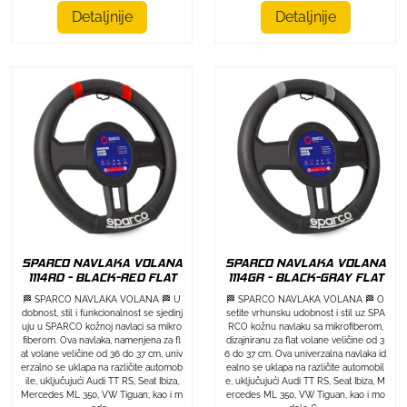
Detaljnije
Detaljnije
SPARCO NAVLAKA VOLANA
SPARCO NAVLAKA VOLANA
1114RD - BLACK-RED FLAT
1114GR - BLACK-GRAY FLAT
🏁 SPARCO NAVLAKA VOLANA 🏁 U
🏁 SPARCO NAVLAKA VOLANA 🏁 O
dobnost, stil i funkcionalnost se sjedinj
setite vrhunsku udobnost i stil uz SPA
uju u SPARCO kožnoj navlaci sa mikro
RCO kožnu navlaku sa mikrofiberom,
fiberom. Ova navlaka, namenjena za fl
dizajniranu za flat volane veličine od 3
at volane veličine od 36 do 37 cm, univ
6 do 37 cm. Ova univerzalna navlaka id
erzalno se uklapa na različite automob
ealno se uklapa na različite automobil
ile, uključujući Audi TT RS, Seat Ibiza,
e, uključujući Audi TT RS, Seat Ibiza, M
Mercedes ML 350, VW Tiguan, kao i m
ercedes ML 350, VW Tiguan, kao i mo