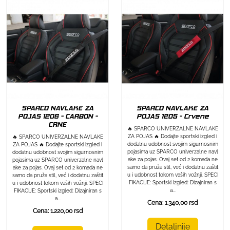
SPARCO NAVLAKE ZA
SPARCO NAVLAKE ZA
POJAS 1206 - CARBON -
POJAS 1205 - Crvene
CRNE
🔥 SPARCO UNIVERZALNE NAVLAKE
ZA POJAS 🔥 Dodajte sportski izgled i
🔥 SPARCO UNIVERZALNE NAVLAKE
dodatnu udobnost svojim sigurnosnim
ZA POJAS 🔥 Dodajte sportski izgled i
pojasima uz SPARCO univerzalne navl
dodatnu udobnost svojim sigurnosnim
ake za pojas. Ovaj set od 2 komada ne
pojasima uz SPARCO univerzalne navl
samo da pruža stil, već i dodatnu zaštit
ake za pojas. Ovaj set od 2 komada ne
u i udobnost tokom vaših vožnji. SPECI
samo da pruža stil, već i dodatnu zaštit
FIKACIJE: Sportski izgled: Dizajniran s
u i udobnost tokom vaših vožnji. SPECI
a...
FIKACIJE: Sportski izgled: Dizajniran s
a...
Cena: 1.340,00 rsd
Cena: 1.220,00 rsd
Detaljnije