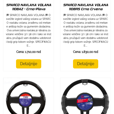
SPARCO NAVLAKA VOLANA
SPARCO NAVLAKA VOLANA
1108AZ - Crno-Plava
1108RS Crno Crvena
🏁 SPARCO NAVLAKA VOLANA 🏁 O
🏁 SPARCO NAVLAKA VOLANA 🏁 O
svežite izgled vašeg volana uz SPARC
svežite izgled vašeg volana uz SPARC
O navlaku volana, izrađenu od mekan
O navlaku volana, izrađenu od mekan
e antilop kože sa gumenim dodacima.
e antilop kože sa gumenim dodacima.
Ova univerzalna navlaka je idealna za
Ova univerzalna navlaka je idealna za
volane veličine 37 i 38 cm i lako se inst
volane veličine 37 i 38 cm i lako se inst
alira, pružajući vam dodatnu udobnost
alira, pružajući vam dodatnu udobnost
i bolji grip tokom vožnje. SPECIFIKACIJ
i bolji grip tokom vožnje. SPECIFIKACIJ
E:...
E:...
Cena: 1.710,00 rsd
Cena: 1.830,00 rsd
Detaljnije
Detaljnije