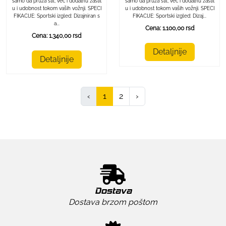
samo da pruža stil, već i dodatnu zaštit
samo da pruža stil, već i dodatnu zaštit
u i udobnost tokom vaših vožnji. SPECI
u i udobnost tokom vaših vožnji. SPECI
FIKACIJE: Sportski izgled: Dizajniran s
FIKACIJE: Sportski izgled: Dizaj...
a...
Cena: 1.100,00 rsd
Cena: 1.340,00 rsd
Detaljnije
Detaljnije
‹
1
2
›
Dostava
Dostava brzom poštom