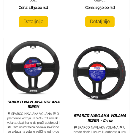
ode...
dele C...
Cena: 1.830,00 rsd
Cena: 1.950,00 rsd
Detaljnije
Detaljnije
SPARCO NAVLAKA VOLANA
1112BK
🏁 SPARCO NAVLAKA VOLANA 🏁 O
SPARCO NAVLAKA VOLANA
plemenite vožnju uz SPARCO navlaku
1113BK - Crna
volana, dizajniranu da pruži udobnost i
stil. Ova univerzalna navlaka savršeno
🏁 SPARCO NAVLAKA VOLANA 🏁 U
se uklapa na volane veličine od 37 do
nesite dodir luksuza i udobnosti u unu