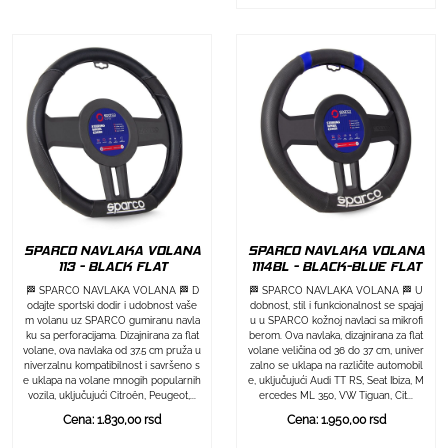
SPARCO NAVLAKA VOLANA
SPARCO NAVLAKA VOLANA
113 - BLACK FLAT
1114BL - BLACK-BLUE FLAT
🏁 SPARCO NAVLAKA VOLANA 🏁 D
🏁 SPARCO NAVLAKA VOLANA 🏁 U
odajte sportski dodir i udobnost vaše
dobnost, stil i funkcionalnost se spajaj
m volanu uz SPARCO gumiranu navla
u u SPARCO kožnoj navlaci sa mikrofi
ku sa perforacijama. Dizajnirana za flat
berom. Ova navlaka, dizajnirana za flat
volane, ova navlaka od 37.5 cm pruža u
volane veličina od 36 do 37 cm, univer
niverzalnu kompatibilnost i savršeno s
zalno se uklapa na različite automobil
e uklapa na volane mnogih popularnih
e, uključujući Audi TT RS, Seat Ibiza, M
vozila, uključujući Citroën, Peugeot,...
ercedes ML 350, VW Tiguan, Cit...
Cena: 1.830,00 rsd
Cena: 1.950,00 rsd