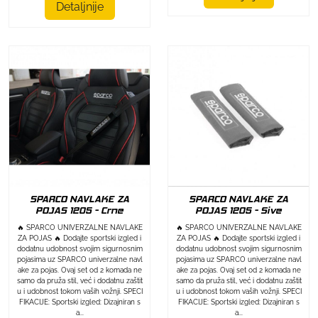
Detaljnije
SPARCO NAVLAKE ZA
SPARCO NAVLAKE ZA
POJAS 1205 - Crne
POJAS 1205 - Sive
🔥 SPARCO UNIVERZALNE NAVLAKE
🔥 SPARCO UNIVERZALNE NAVLAKE
ZA POJAS 🔥 Dodajte sportski izgled i
ZA POJAS 🔥 Dodajte sportski izgled i
dodatnu udobnost svojim sigurnosnim
dodatnu udobnost svojim sigurnosnim
pojasima uz SPARCO univerzalne navl
pojasima uz SPARCO univerzalne navl
ake za pojas. Ovaj set od 2 komada ne
ake za pojas. Ovaj set od 2 komada ne
samo da pruža stil, već i dodatnu zaštit
samo da pruža stil, već i dodatnu zaštit
u i udobnost tokom vaših vožnji. SPECI
u i udobnost tokom vaših vožnji. SPECI
FIKACIJE: Sportski izgled: Dizajniran s
FIKACIJE: Sportski izgled: Dizajniran s
a...
a...