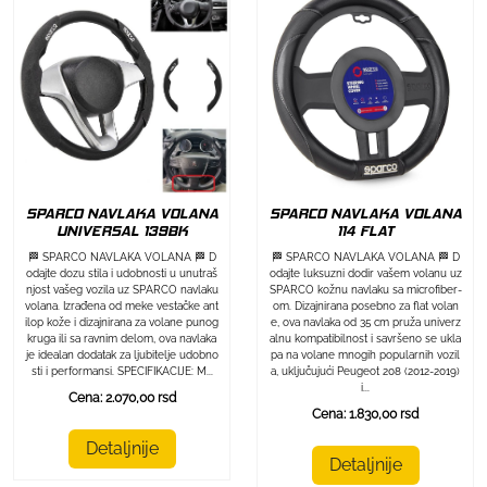
SPARCO NAVLAKA VOLANA
SPARCO NAVLAKA VOLANA
UNIVERSAL 139BK
114 FLAT
🏁 SPARCO NAVLAKA VOLANA 🏁 D
🏁 SPARCO NAVLAKA VOLANA 🏁 D
odajte dozu stila i udobnosti u unutraš
odajte luksuzni dodir vašem volanu uz
njost vašeg vozila uz SPARCO navlaku
SPARCO kožnu navlaku sa microfiber-
volana. Izrađena od meke vestačke ant
om. Dizajnirana posebno za flat volan
ilop kože i dizajnirana za volane punog
e, ova navlaka od 35 cm pruža univerz
kruga ili sa ravnim delom, ova navlaka
alnu kompatibilnost i savršeno se ukla
je idealan dodatak za ljubitelje udobno
pa na volane mnogih popularnih vozil
sti i performansi. SPECIFIKACIJE: M...
a, uključujući Peugeot 208 (2012-2019)
i...
Cena: 2.070,00 rsd
Cena: 1.830,00 rsd
Detaljnije
Detaljnije