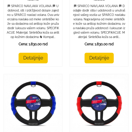
🏁 SPARCO NAVLAKA VOLANA 🏁 U
🏁 SPARCO NAVLAKA VOLANA 🏁 D
dobnost, stil i izdržljivost dolaze zajed
odajte dodir stila i udobnosti u unutraš
no u SPARCO navlaci volana. Ova univ
njost vašeg vozila uz SPARCO navlaku
erzalna navlaka od meke sintetičke ko
volana. Napravljena od meke sintetičk
že sa dodacima od antilop kože pruža
e kože sa antilop kožnim dodacima, ov
dodir luksuza vašem volanu. SPECIFIK
a navlaka pruža udobnost i luksuzan iz
ACIJE: Materijal: Sintetička koža sa antil
gled vašem volanu. SPECIFIKACIJE: M
op kožnim dodacima 🔄 Kompat...
aterijal: Sintetička koža sa antil...
Cena: 1.830,00 rsd
Cena: 1.830,00 rsd
Detaljnije
Detaljnije