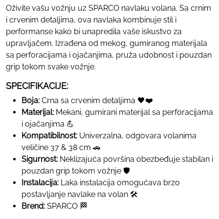
Oživite vašu vožnju uz SPARCO navlaku volana. Sa crnim
i crvenim detaljima, ova navlaka kombinuje stil i
performanse kako bi unapredila vaše iskustvo za
upravljačem. Izrađena od mekog, gumiranog materijala
sa perforacijama i ojačanjima, pruža udobnost i pouzdan
grip tokom svake vožnje.
SPECIFIKACIJE:
Boja:
Crna sa crvenim detaljima 🖤❤️
Materijal:
Mekani, gumirani materijal sa perforacijama
i ojačanjima 💪
Kompatibilnost:
Univerzalna, odgovara volanima
veličine 37 & 38 cm 🚗
Sigurnost:
Neklizajuća površina obezbeđuje stabilan i
pouzdan grip tokom vožnje 🛡️
Instalacija:
Laka instalacija omogućava brzo
postavljanje navlake na volan 🛠️
Brend:
SPARCO 🏁