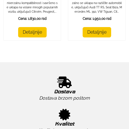
niverzalnu kompatibilnost i savršeno s
zalno se uklapa na različite automobil
e uklapa na volane mnogih popularnih
e, uključujući Audi TT RS, Seat Ibiza, M
vozila, uključujući Citroën, Peugeot,...
ercedes ML 350, VW Tiguan, Cit...
Cena: 1.830,00 rsd
Cena: 1.950,00 rsd
Detaljnije
Detaljnije
Dostava
Dostava brzom poštom
Kvalitet