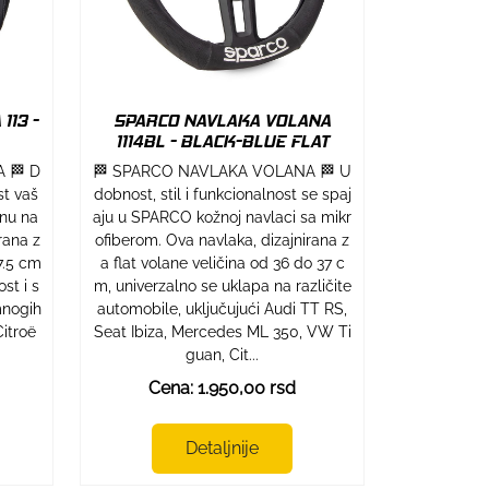
113 -
SPARCO NAVLAKA VOLANA
1114BL - BLACK-BLUE FLAT
 🏁 D
🏁 SPARCO NAVLAKA VOLANA 🏁 U
st vaš
dobnost, stil i funkcionalnost se spaj
nu na
aju u SPARCO kožnoj navlaci sa mikr
rana z
ofiberom. Ova navlaka, dizajnirana z
7.5 cm
a flat volane veličina od 36 do 37 c
st i s
m, univerzalno se uklapa na različite
mnogih
automobile, uključujući Audi TT RS,
Citroë
Seat Ibiza, Mercedes ML 350, VW Ti
guan, Cit...
Cena: 1.950,00 rsd
Detaljnije