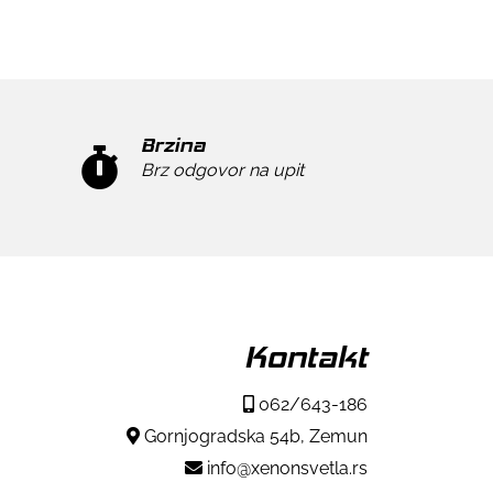
Brzina
Brz odgovor na upit
Kontakt
062/643-186
Gornjogradska 54b, Zemun
info@xenonsvetla.rs