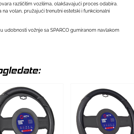
vara različitim vozilima, olakšavajući proces odabira.
na volan, pružajući trenutni estetski i funkcionalni
ajte u udobnosti vožnje sa SPARCO gumiranom navlakom
gledate: