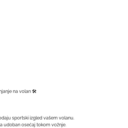
njanje na volan 🛠️
 dodaju sportski izgled vašem volanu.
a udoban osećaj tokom vožnje.