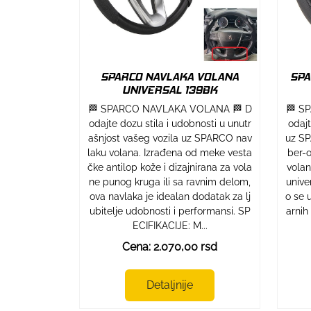
SPARCO NAVLAKA VOLANA
SPA
UNIVERSAL 139BK
🏁 SPARCO NAVLAKA VOLANA 🏁 D
🏁 S
odajte dozu stila i udobnosti u unutr
odaj
ašnjost vašeg vozila uz SPARCO nav
uz SP
laku volana. Izrađena od meke vesta
ber-o
čke antilop kože i dizajnirana za vola
volan
ne punog kruga ili sa ravnim delom,
unive
ova navlaka je idealan dodatak za lj
o se 
ubitelje udobnosti i performansi. SP
arnih
ECIFIKACIJE: M...
Cena: 2.070,00 rsd
Detaljnije