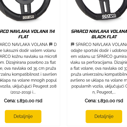
RCO NAVLAKA VOLANA 114
SPARCO NAVLAKA VOLANA 
FLAT
BLACK FLAT
PARCO NAVLAKA VOLANA 🏁 D
🏁 SPARCO NAVLAKA VOLANA
te luksuzni dodir vašem volanu
odajte sportski dodir i udobno
ARCO kožnu navlaku sa microfi
em volanu uz SPARCO gumira
m. Dizajnirana posebno za flat
vlaku sa perforacijama. Dizajni
e, ova navlaka od 35 cm pruža
a flat volane, ova navlaka od 3
rzalnu kompatibilnost i savršen
pruža univerzalnu kompatibilno
uklapa na volane mnogih popul
avršeno se uklapa na volane 
 vozila, uključujući Peugeot 208
popularnih vozila, uključujući 
(2012-2019) i...
n, Peugeot,...
Cena: 1.830,00 rsd
Cena: 1.830,00 rsd
Detaljnije
Detaljnije