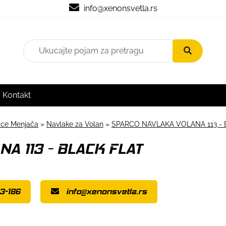
info@xenonsvetla.rs
Kontakt
čice Menjača
»
Navlake za Volan
»
SPARCO NAVLAKA VOLANA 113 - 
A 113 - BLACK FLAT
3-186
info@xenonsvetla.rs