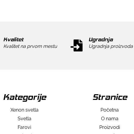
Kvalitet
Ugradnja
Kvalitet na prvom mestu
Ugradnja proizvoda
Kategorije
Stranice
Xenon svetla
Početna
Svetla
O nama
Farovi
Proizvodi