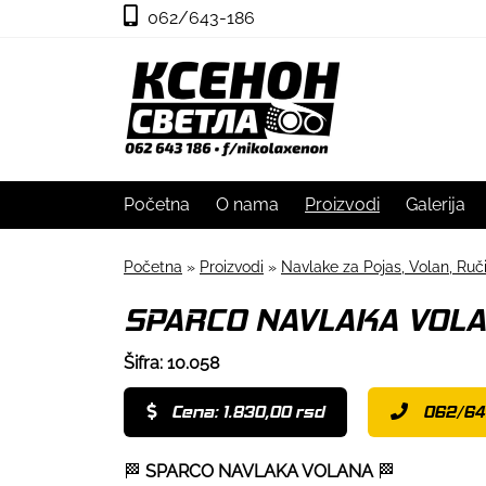
062/643-186
Početna
O nama
Proizvodi
Galerija
Početna
»
Proizvodi
»
Navlake za Pojas, Volan, Ru
SPARCO NAVLAKA VOLAN
Šifra: 10.058
Cena: 1.830,00 rsd
062/64
🏁
SPARCO NAVLAKA VOLANA
🏁