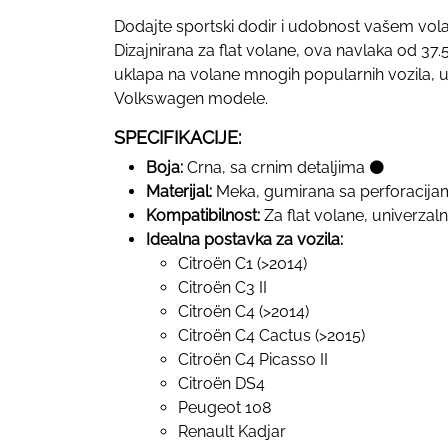
Dodajte sportski dodir i udobnost vašem vo
Dizajnirana za flat volane, ova navlaka od 37
uklapa na volane mnogih popularnih vozila, uk
Volkswagen modele.
SPECIFIKACIJE:
Boja:
Crna, sa crnim detaljima ⚫
Materijal:
Meka, gumirana sa perforacija
Kompatibilnost:
Za flat volane, univerzaln
Idealna postavka za vozila:
Citroën C1 (>2014)
Citroën C3 II
Citroën C4 (>2014)
Citroën C4 Cactus (>2015)
Citroën C4 Picasso II
Citroën DS4
Peugeot 108
Renault Kadjar