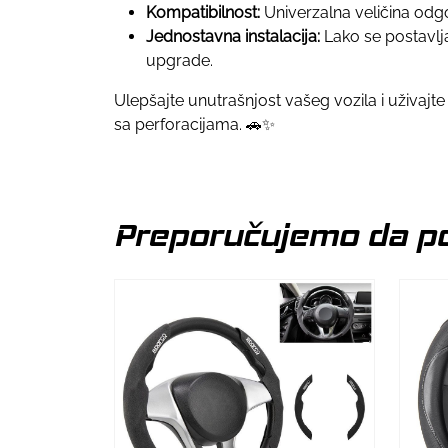
Kompatibilnost:
Univerzalna veličina odgo
Jednostavna instalacija:
Lako se postavlja 
upgrade.
Ulepšajte unutrašnjost vašeg vozila i uživ
sa perforacijama. 🚗✨
Preporučujemo da po