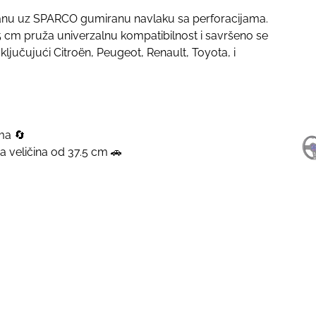
lanu uz SPARCO gumiranu navlaku sa perforacijama.
.5 cm pruža univerzalnu kompatibilnost i savršeno se
ljučujući Citroën, Peugeot, Renault, Toyota, i
ma 🔄
a veličina od 37.5 cm 🚗