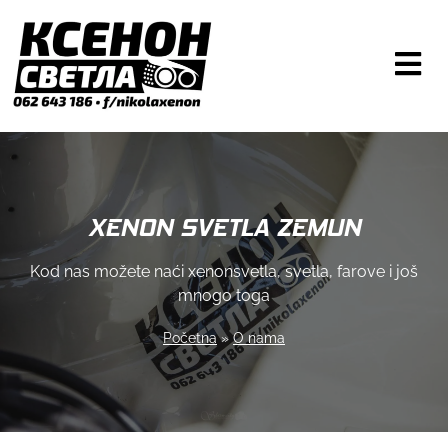
XENON SVETLA ZEMUN
Kod nas možete naći xenonsvetla, svetla, farove i još
mnogo toga
Početna
»
O nama