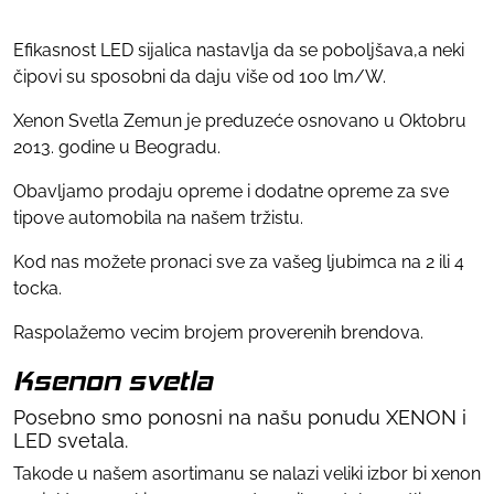
Efikasnost LЕD sijalica nastavlja da se poboljšava,a neki
čipovi su sposobni da daju više od 100 lm/W.
Xenon Svetla Zemun je preduzeće osnovano u Oktobru
2013. godine u Beogradu.
Obavljamo prodaju opreme i dodatne opreme za sve
tipove automobila na našem tržistu.
Kod nas možete pronaci sve za vašeg ljubimca na 2 ili 4
tocka.
Raspolažemo vecim brojem proverenih brendova.
Ksenon svetla
Posebno smo ponosni na našu ponudu XENON i
LED svetala.
Takode u našem asortimanu se nalazi veliki izbor bi xenon