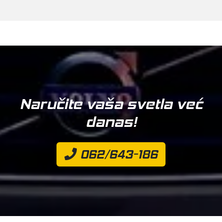
Naručite vaša svetla već
danas!
062/643-186