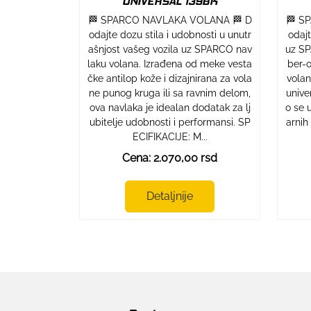
UNIVERSAL 139BK
🏁 SPARCO NAVLAKA VOLANA 🏁 D
🏁 S
odajte dozu stila i udobnosti u unutr
odaj
ašnjost vašeg vozila uz SPARCO nav
uz SP
laku volana. Izrađena od meke vesta
ber-o
čke antilop kože i dizajnirana za vola
volan
ne punog kruga ili sa ravnim delom,
unive
ova navlaka je idealan dodatak za lj
o se 
ubitelje udobnosti i performansi. SP
arnih
ECIFIKACIJE: M...
Cena: 2.070,00 rsd
Detaljnije