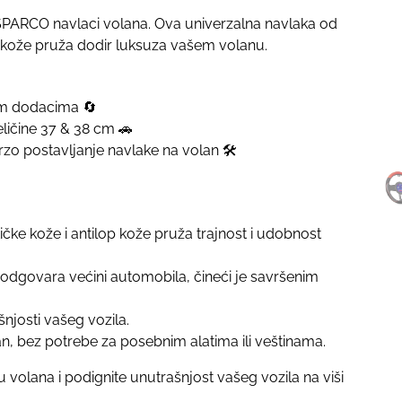
u SPARCO navlaci volana. Ova univerzalna navlaka od
 kože pruža dodir luksuza vašem volanu.
nim dodacima 🔄
ličine 37 & 38 cm 🚗
zo postavljanje navlake na volan 🛠️
čke kože i antilop kože pruža trajnost i udobnost
odgovara većini automobila, čineći je savršenim
šnjosti vašeg vozila.
n, bez potrebe za posebnim alatima ili veštinama.
 volana i podignite unutrašnjost vašeg vozila na viši