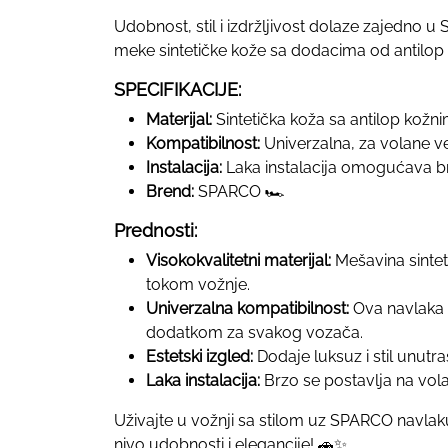
Udobnost, stil i izdržljivost dolaze zajedno 
meke sintetičke kože sa dodacima od antilop
SPECIFIKACIJE:
Materijal:
Sintetička koža sa antilop kož
Kompatibilnost:
Univerzalna, za volane ve
Instalacija:
Laka instalacija omogućava br
Brend:
SPARCO 🏎️
Prednosti:
Visokokvalitetni materijal:
Mešavina sinteti
tokom vožnje.
Univerzalna kompatibilnost:
Ova navlaka 
dodatkom za svakog vozača.
Estetski izgled:
Dodaje luksuz i stil unutra
Laka instalacija:
Brzo se postavlja na vola
Uživajte u vožnji sa stilom uz SPARCO navlaku
nivo udobnosti i elegancije! 🚗✨