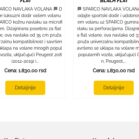
FLAT
BLACK FLAT
PARCO NAVLAKA VOLANA 🏁 D
🏁 SPARCO NAVLAKA VOLANA
te luksuzni dodir vašem volanu
odajte sportski dodir i udobno
ARCO kožnu navlaku sa microfi
em volanu uz SPARCO gumira
m. Dizajnirana posebno za flat
vlaku sa perforacijama. Dizajni
e, ova navlaka od 35 cm pruža
a flat volane, ova navlaka od 3
rzalnu kompatibilnost i savršen
pruža univerzalnu kompatibilno
uklapa na volane mnogih popul
avršeno se uklapa na volane 
 vozila, uključujući Peugeot 208
popularnih vozila, uključujući 
(2012-2019) i...
n, Peugeot,...
Cena: 1.830,00 rsd
Cena: 1.830,00 rsd
Detaljnije
Detaljnije