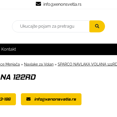
info@xenonsvetla.rs
Kontakt
čice Menjača
»
Navlake za Volan
»
SPARCO NAVLAKA VOLANA 122R
NA 122RD
3-186
info@xenonsvetla.rs