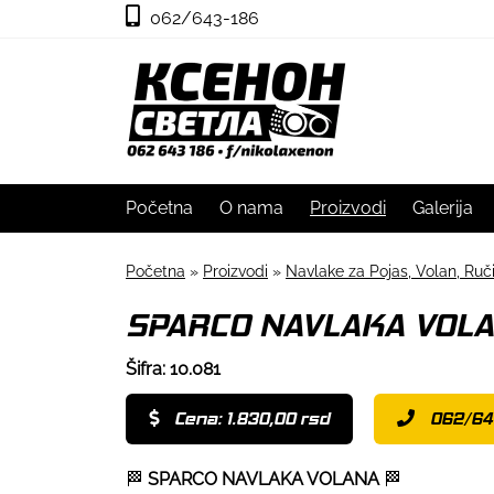
062/643-186
Početna
O nama
Proizvodi
Galerija
Početna
»
Proizvodi
»
Navlake za Pojas, Volan, Ru
SPARCO NAVLAKA VOLA
Šifra: 10.081
Cena: 1.830,00 rsd
062/64
🏁
SPARCO NAVLAKA VOLANA
🏁