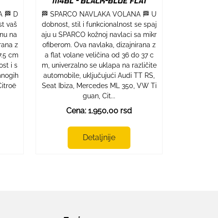
1114BL - BLACK-BLUE FLAT
 🏁 D
🏁 SPARCO NAVLAKA VOLANA 🏁 U
st vaš
dobnost, stil i funkcionalnost se spaj
nu na
aju u SPARCO kožnoj navlaci sa mikr
rana z
ofiberom. Ova navlaka, dizajnirana z
7.5 cm
a flat volane veličina od 36 do 37 c
st i s
m, univerzalno se uklapa na različite
mnogih
automobile, uključujući Audi TT RS,
Citroë
Seat Ibiza, Mercedes ML 350, VW Ti
guan, Cit...
Cena: 1.950,00 rsd
Detaljnije