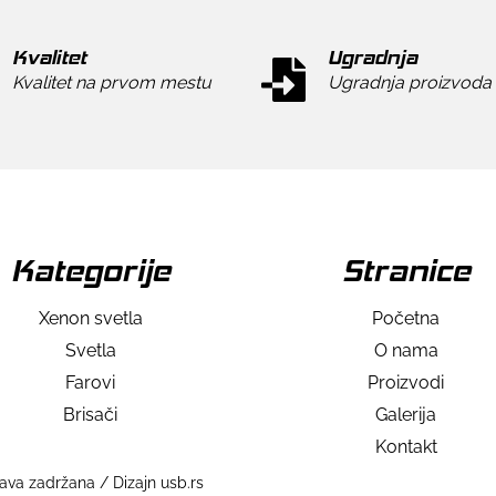
Kvalitet
Ugradnja
Kvalitet na prvom mestu
Ugradnja proizvoda
Kategorije
Stranice
Xenon svetla
Početna
Svetla
O nama
Farovi
Proizvodi
Brisači
Galerija
Kontakt
va zadržana / Dizajn usb.rs