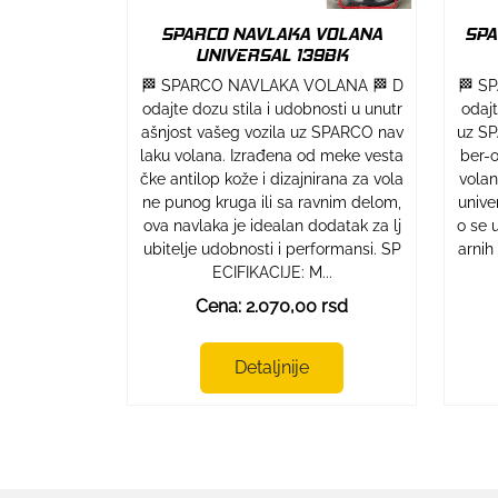
SPARCO NAVLAKA VOLANA
SPA
UNIVERSAL 139BK
🏁 SPARCO NAVLAKA VOLANA 🏁 D
🏁 S
odajte dozu stila i udobnosti u unutr
odaj
ašnjost vašeg vozila uz SPARCO nav
uz SP
laku volana. Izrađena od meke vesta
ber-o
čke antilop kože i dizajnirana za vola
volan
ne punog kruga ili sa ravnim delom,
unive
ova navlaka je idealan dodatak za lj
o se 
ubitelje udobnosti i performansi. SP
arnih
ECIFIKACIJE: M...
Cena: 2.070,00 rsd
Detaljnije