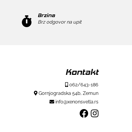
Brzina
Brz odgovor na upit
Kontakt
062/643-186
Gornjogradska 54b, Zemun
info@xenonsvetla.rs