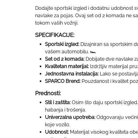
Dodajte sportski izgled i dodatnu udobnost
navlake za pojas. Ovaj set od 2 komada ne sam
tokom vaših vožnji.
SPECIFIKACIJE:
Sportski izgled:
Dizajniran sa sportskim d
vašem automobilu. 🏎️
Set od 2 komada:
Dobijate dve navlake za
Kvalitetan materijal:
Izdržljiv materijal pr
Jednostavna instalacija:
Lako se postavlja
SPARCO Brend:
Pouzdanost i kvalitet po
Prednosti:
Stil i zaštita:
Osim što daju sportski izgled
habanja i trošenja.
Univerzalna upotreba:
Odgovaraju većini 
koje vozilo.
Udobnost:
Materijal visokog kvaliteta o