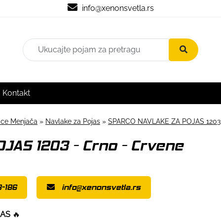
info@xenonsvetla.rs
Kontakt
čice Menjača
»
Navlake za Pojas
»
SPARCO NAVLAKE ZA POJAS 1203 -
JAS 1203 - Crno - Crvene
-186
info@xenonsvetla.rs
JAS
🔥