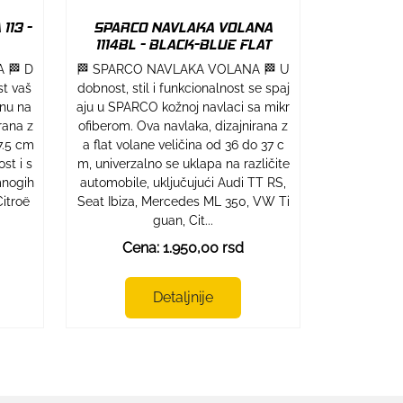
113 -
SPARCO NAVLAKA VOLANA
1114BL - BLACK-BLUE FLAT
 🏁 D
🏁 SPARCO NAVLAKA VOLANA 🏁 U
st vaš
dobnost, stil i funkcionalnost se spaj
nu na
aju u SPARCO kožnoj navlaci sa mikr
rana z
ofiberom. Ova navlaka, dizajnirana z
7.5 cm
a flat volane veličina od 36 do 37 c
st i s
m, univerzalno se uklapa na različite
mnogih
automobile, uključujući Audi TT RS,
Citroë
Seat Ibiza, Mercedes ML 350, VW Ti
guan, Cit...
Cena: 1.950,00 rsd
Detaljnije