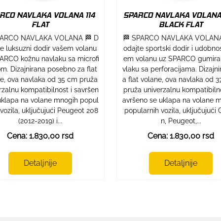
RCO NAVLAKA VOLANA 114
SPARCO NAVLAKA VOLANA 
FLAT
BLACK FLAT
PARCO NAVLAKA VOLANA 🏁 D
🏁 SPARCO NAVLAKA VOLANA
te luksuzni dodir vašem volanu
odajte sportski dodir i udobno
ARCO kožnu navlaku sa microfi
em volanu uz SPARCO gumira
m. Dizajnirana posebno za flat
vlaku sa perforacijama. Dizajni
e, ova navlaka od 35 cm pruža
a flat volane, ova navlaka od 3
rzalnu kompatibilnost i savršen
pruža univerzalnu kompatibilno
uklapa na volane mnogih popul
avršeno se uklapa na volane 
 vozila, uključujući Peugeot 208
popularnih vozila, uključujući 
(2012-2019) i...
n, Peugeot,...
Cena: 1.830,00 rsd
Cena: 1.830,00 rsd
Detaljnije
Detaljnije