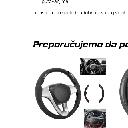
putovanjima.
Transformišite izgled i udobnost vašeg vozil
Preporučujemo da po