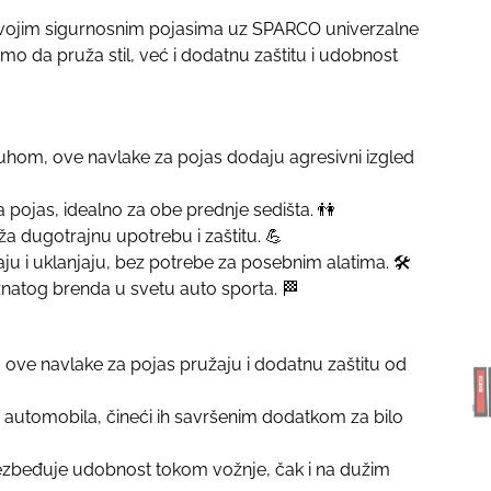
 svojim sigurnosnim pojasima uz SPARCO univerzalne
o da pruža stil, već i dodatnu zaštitu i udobnost
uhom, ove navlake za pojas dodaju agresivni izgled
 pojas, idealno za obe prednje sedišta. 👫
uža dugotrajnu upotrebu i zaštitu. 💪
ju i uklanjaju, bez potrebe za posebnim alatima. 🛠️
znatog brenda u svetu auto sporta. 🏁
, ove navlake za pojas pružaju i dodatnu zaštitu od
automobila, čineći ih savršenim dodatkom za bilo
bezbeđuje udobnost tokom vožnje, čak i na dužim