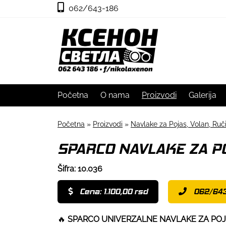
062/643-186
Početna
O nama
Proizvodi
Galerija
Početna
»
Proizvodi
»
Navlake za Pojas, Volan, Ru
SPARCO NAVLAKE ZA PO
Šifra: 10.036
Cena: 1.100,00 rsd
062/643
🔥
SPARCO UNIVERZALNE NAVLAKE ZA PO