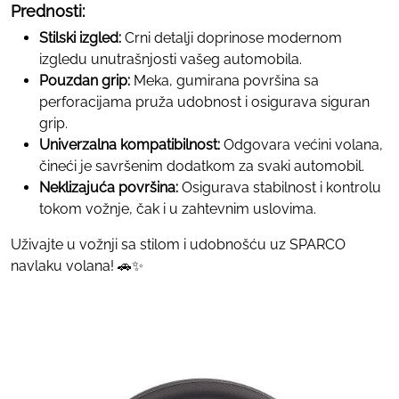
Prednosti:
Stilski izgled:
Crni detalji doprinose modernom
izgledu unutrašnjosti vašeg automobila.
Pouzdan grip:
Meka, gumirana površina sa
perforacijama pruža udobnost i osigurava siguran
grip.
Univerzalna kompatibilnost:
Odgovara većini volana,
čineći je savršenim dodatkom za svaki automobil.
Neklizajuća površina:
Osigurava stabilnost i kontrolu
tokom vožnje, čak i u zahtevnim uslovima.
Uživajte u vožnji sa stilom i udobnošću uz SPARCO
navlaku volana! 🚗✨