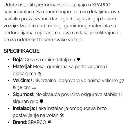
Udobnost, stil i performanse se spajaju u SPARCO
navlaci volana. Sa crnom bojom i crnim detaljima, ova
navlaka pruža izvanredan izgled i siguran grip tokom
vožnje. Izrađena od mekog, gumiranog materijala sa
perforacijama i ojačanjima, ova navlaka je neklizajuća i
pruža udobnost tokom svake vožnje.
SPECIFIKACIJE:
Boja:
Crna sa crnim detaljima 🖤
Materijal:
Meka, gumirana sa perforacijama i
ojačanjima 💪
Veličina:
Univerzalna, odgovara volanima veličine 37
& 38 cm 🚗
Sigurnost:
Neklizajuća površina osigurava stabilan i
siguran grip 🛡️
Instalacija:
Laka instalacija omogućava brzo
postavljanje na volan 🛠️
Brend:
SPARCO 🏁