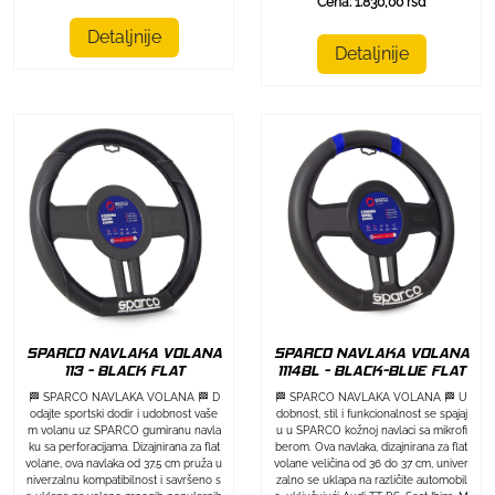
Cena: 1.830,00 rsd
Detaljnije
Detaljnije
SPARCO NAVLAKA VOLANA
SPARCO NAVLAKA VOLANA
113 - BLACK FLAT
1114BL - BLACK-BLUE FLAT
🏁 SPARCO NAVLAKA VOLANA 🏁 D
🏁 SPARCO NAVLAKA VOLANA 🏁 U
odajte sportski dodir i udobnost vaše
dobnost, stil i funkcionalnost se spajaj
m volanu uz SPARCO gumiranu navla
u u SPARCO kožnoj navlaci sa mikrofi
ku sa perforacijama. Dizajnirana za flat
berom. Ova navlaka, dizajnirana za flat
volane, ova navlaka od 37.5 cm pruža u
volane veličina od 36 do 37 cm, univer
niverzalnu kompatibilnost i savršeno s
zalno se uklapa na različite automobil