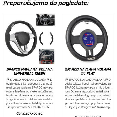
Preporučujemo da pogledate:
SPARCO NAVLAKA VOLANA
SPARCO NAVLAKA VOLANA
UNIVERSAL 139BK
114 FLAT
🏁 SPARCO NAVLAKA VOLANA 🏁 D
🏁 SPARCO NAVLAKA VOLANA 🏁 D
odajte dozu stila i udobnosti u unutraš
odajte luksuzni dodir vašem volanu uz
njost vašeg vozila uz SPARCO navlaku
SPARCO kožnu navlaku sa microfiber-
volana. Izrađena od meke vestačke ant
om. Dizajnirana posebno za flat volan
ilop kože i dizajnirana za volane punog
e, ova navlaka od 35 cm pruža univerz
kruga ili sa ravnim delom, ova navlaka
alnu kompatibilnost i savršeno se ukla
je idealan dodatak za ljubitelje udobno
pa na volane mnogih popularnih vozil
sti i performansi. SPECIFIKACIJE: M...
a, uključujući Peugeot 208 (2012-2019)
i...
Cena: 2.070,00 rsd