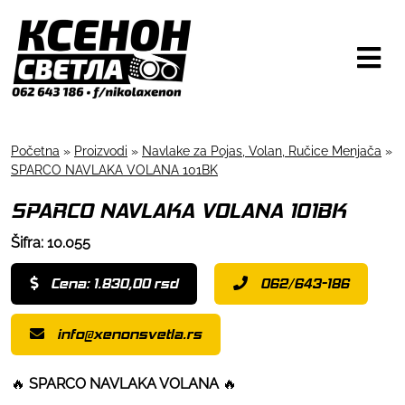
Početna
»
Proizvodi
»
Navlake za Pojas, Volan, Ručice Menjača
»
SPARCO NAVLAKA VOLANA 101BK
SPARCO NAVLAKA VOLANA 101BK
Šifra: 10.055
Cena: 1.830,00 rsd
062/643-186
info@xenonsvetla.rs
🔥
SPARCO NAVLAKA VOLANA
🔥