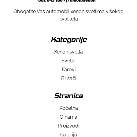
Obogatite Vaš automobil xenon svetlima visokog
kvaliteta
Kategorije
Xenon svetla
Svetla
Farovi
Brisači
Stranice
Početna
O nama
Proizvodi
Galerija