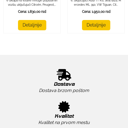
e uklapa na volane mnogih popularnih
e, uključujući Audi TT RS, Seat Ibiza, M
vozila, uključujući Citroën, Peugeot,...
ercedes ML 350, VW Tiguan, Cit...
Cena: 1.830,00 rsd
Cena: 1.950,00 rsd
Detaljnije
Detaljnije
Dostava
Dostava brzom poštom
Kvalitet
Kvalitet na prvom mestu