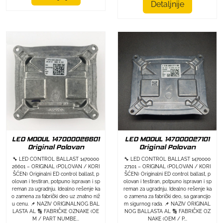
Detaljnije
LED MODUL 147000026601
LED MODUL 147000027101
Original Polovan
Original Polovan
🔧 LED CONTROL BALLAST 1470000
🔧 LED CONTROL BALLAST 1470000
26601 – ORIGINAL (POLOVAN / KORI
27101 – ORIGINAL (POLOVAN / KORI
ŠĆEN) Originalni ED control ballast, p
ŠĆEN) Originalni ED control ballast, p
olovan i testiran, potpuno ispravan i sp
olovan i testiran, potpuno ispravan i sp
reman za ugradnju. Idealno rešenje ka
reman za ugradnju. Idealno rešenje ka
o zamena za fabrički deo uz znatno niž
o zamena za fabrički deo, sa garancijo
u cenu. 📌 NAZIV ORIGINALNOG BAL
m sigurnog rada. 📌 NAZIV ORIGINAL
LASTA AL 🔢 FABRIČKE OZNAKE (OE
NOG BALLASTA AL 🔢 FABRIČKE OZ
M / PART NUMBE...
NAKE (OEM / P...