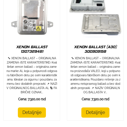
XENON BALLAST
XENON BALLAST (A30)
1307329461
3D0909158
🔧 XENON BALLAST – ORIGINALNA
🔧 XENON BALLAST – ORIGINALNA
ZAMENA (ISTE KARAKTERISTIKE) Kval
ZAMENA (ISTE KARAKTERISTIKE) Kval
itetan xenon ballast – originalna zame
itetan xenon ballast – originalna zame
na marke AL koja u potpunosti odgova
na proizvođača VALEO, koji u potpuno
ra fabričkom delu po svim karakteristik
sti odgovara fabričkom delu po svim k
ama. Idealan za sigurnu i pouzdanu za
arakteristikama. Pouzdano rešenje za z
menu bez dodatnih prepravki. 📌 NAZI
amenu neispravnog ballast-a bez dod
V ORIGINALNOG BALLASTA AL 🔢 FA
atnih prepravki. 📌 NAZIV ORIGINALN
BRIČKE OZNAK...
OG BALLASTA V...
Cena: 7.320,00 rsd
Cena: 7.320,00 rsd
Detaljnije
Detaljnije