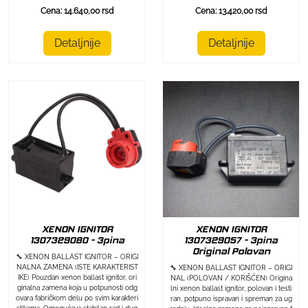
Cena: 14.640,00 rsd
Cena: 13.420,00 rsd
Detaljnije
Detaljnije
XENON IGNITOR
XENON IGNITOR
1307329080 - 3pina
1307329057 - 3pina
Original Polovan
🔧 XENON BALLAST IGNITOR – ORIGI
NALNA ZAMENA (ISTE KARAKTERIST
🔧 XENON BALLAST IGNITOR – ORIGI
IKE) Pouzdan xenon ballast ignitor, ori
NAL (POLOVAN / KORIŠĆEN) Origina
ginalna zamena koja u potpunosti odg
lni xenon ballast ignitor, polovan i testi
ovara fabričkom delu po svim karakteri
ran, potpuno ispravan i spreman za ug