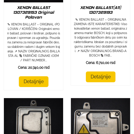
XENON BALLAST
XENON BALLAST(A11)
1307329153 Original
1307329193
Polovan
🔧 XENON BALLAST – ORIGINALNA
ZAMENA (ISTE KARAKTERISTIKE) Viso
🔧 XENON BALLAST – ORIGINAL (PO
kokvalitetan xenon ballast, originalna z
LOVAN / KORIŠĆEN) Originalni xeno
amena marke BOSCH, koji u potpunos
n ballast, polovan i testiran, potpuno is
ti odgovara fabričkom delu po svim ka
pravan i spreman za ugradnju. Pouzda
rakteristikama. Idealan za pouzdanu i si
na zamena za neispravan fabrički deo,
gurnu zamenu bez dodatnih prepravk
sa stabilnim radom i dugim vekom traj
i. 📌 NAZIV ORIGINALNOG BRAND-A
anja. 📌 NAZIV ORIGINALNOG BALLA
BOSCH 🔢 FAB...
STA AL 🔢 FABRIČKE OZNAKE (OEM
/ PART NUMBER...
Cena: 6.710,00 rsd
Cena: 20.740,00 rsd
Detaljnije
Detaljnije