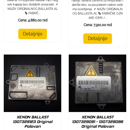
stikama. Omogućava stabilan rad i dug
radnju. Idealna zamena za neispravan f
vek trajanja bez dodatnih prepravki. 📌
abrički deo, sa pouzdanim radom siste
NAZIV ORIGINALNOG BALLASTA AL
ma osvetljenja. 📌 NAZIV ORIGINALN
🔢 FABRIČ...
OG BALLASTA AL 🔢 FABRIČKE OZN
AKE (OEM /...
Cena: 4.880,00 rsd
Cena: 7.320,00 rsd
Detaljnije
Detaljnije
XENON BALLAST
XENON BALLAST
1307329123 Original
1307329091 - 1307329096
Polovan
Original Polovan