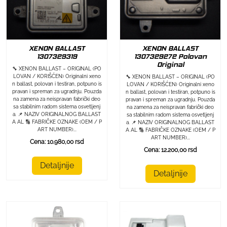
XENON BALLAST
XENON BALLAST
1307329319
1307329272 Polovan
Original
🔧 XENON BALLAST – ORIGINAL (PO
LOVAN / KORIŠĆEN) Originalni xeno
🔧 XENON BALLAST – ORIGINAL (PO
n ballast, polovan i testiran, potpuno is
LOVAN / KORIŠĆEN) Originalni xeno
pravan i spreman za ugradnju. Pouzda
n ballast, polovan i testiran, potpuno is
na zamena za neispravan fabrički deo
pravan i spreman za ugradnju. Pouzda
sa stabilnim radom sistema osvetljenj
na zamena za neispravan fabrički deo
a. 📌 NAZIV ORIGINALNOG BALLAST
sa stabilnim radom sistema osvetljenj
A AL 🔢 FABRIČKE OZNAKE (OEM / P
a. 📌 NAZIV ORIGINALNOG BALLAST
ART NUMBER)...
A AL 🔢 FABRIČKE OZNAKE (OEM / P
ART NUMBER)...
Cena: 10.980,00 rsd
Cena: 12.200,00 rsd
Detaljnije
Detaljnije