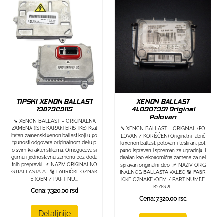
TIPSKI XENON BALLAST
XENON BALLAST
1307329115
4L0907391 Original
Polovan
🔧 XENON BALLAST – ORIGINALNA
ZAMENA (ISTE KARAKTERISTIKE) Kval
🔧 XENON BALLAST – ORIGINAL (PO
itetan zamenski xenon ballast koji u po
LOVAN / KORIŠĆEN) Originalni fabrič
tpunosti odgovara originalnom delu p
ki xenon ballast, polovan i testiran, pot
o svim karakteristikama. Omogućava si
puno ispravan i spreman za ugradnju. I
gurnu i jednostavnu zamenu bez doda
dealan kao ekonomična zamena za nei
tnih prepravki. 📌 NAZIV ORIGINALNO
spravan originalni deo. 📌 NAZIV ORIG
G BALLASTA AL 🔢 FABRIČKE OZNAK
INALNOG BALLASTA VALEO 🔢 FABR
E (OEM / PART NU...
IČKE OZNAKE (OEM / PART NUMBE
R) 6G 8...
Cena: 7.320,00 rsd
Cena: 7.320,00 rsd
Detaljnije