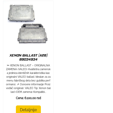
XENON BALLAST (A26)
89034934
🔦 XENON BALLAST – ORIGINALNA
ZAMENA (VALEO) Kvalitetna zamensk
a jedinica identičnih karakteristika kao
originalni VALEO ballast. Idealan za za
menu fabričkog dela bez gubitka perf
ormansi. 📌 Osnovne informacije Proiz
vođač (original): VALEO Tip: Xenon bal
last (OEM zamena) Kompatibi...
Cena: 6.100,00 rsd
Detaljnije