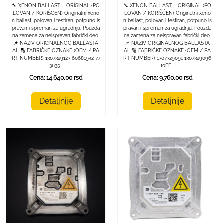
🔧 XENON BALLAST – ORIGINAL (PO
🔧 XENON BALLAST – ORIGINAL (PO
LOVAN / KORIŠĆEN) Originalni xeno
LOVAN / KORIŠĆEN) Originalni xeno
n ballast, polovan i testiran, potpuno is
n ballast, polovan i testiran, potpuno is
pravan i spreman za ugradnju. Pouzda
pravan i spreman za ugradnju. Pouzda
na zamena za neispravan fabrički deo.
na zamena za neispravan fabrički deo.
📌 NAZIV ORIGINALNOG BALLASTA
📌 NAZIV ORIGINALNOG BALLASTA
AL 🔢 FABRIČKE OZNAKE (OEM / PA
AL 🔢 FABRIČKE OZNAKE (OEM / PA
RT NUMBER) 1307329123 60681942 77
RT NUMBER) 1307329091 1307329096
3635...
10EE...
Cena: 14.640,00 rsd
Cena: 9.760,00 rsd
Detaljnije
Detaljnije