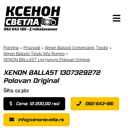
Početna
»
Proizvodi
»
Xenon Ballasti (Univerzalni, Tipski)
»
Xenon Ballasti Tipski Alfa Romeo
»
XENON BALLAST 1307329272 Polovan Original
XENON BALLAST 1307329272
Polovan Original
Šifra: 02.362
Cena: 12.200,00 rsd
062/643-186
info@xenonsvetla.rs