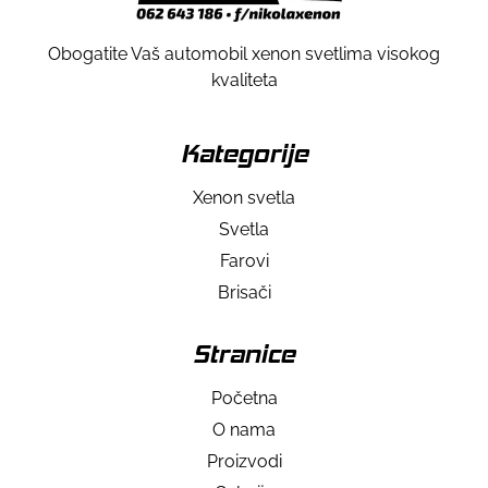
Obogatite Vaš automobil xenon svetlima visokog
kvaliteta
Kategorije
Xenon svetla
Svetla
Farovi
Brisači
Stranice
Početna
O nama
Proizvodi