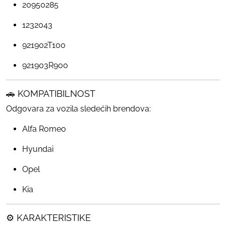
20950285
1232043
921902T100
921903R900
🚗 KOMPATIBILNOST
Odgovara za vozila sledećih brendova:
Alfa Romeo
Hyundai
Opel
Kia
⚙️ KARAKTERISTIKE