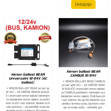
Detaljnije
Xenon ballast BEAR
Xenon ballast BEAR
CANBUS 12/24V
Univerzalni 12-24V (AC
⚡ XENON BALLAST BEAR CANBUS
ballast)
12/24V 35W (AC) – ZA OBIČNE XENO
⚡ XENON BALLAST BEAR 12/24V 35
N SIJALICE Univerzalni xenon ballast
W (AC) – ZA OBIČNE XENON SIJALIC
sa CANBUS podrškom, namenjen za s
E Univerzalni xenon ballast namenjen
tandardne xenon sijalice. Podržava 12V
za standardne xenon sijalice, sa podrš
i 24V sisteme, što ga čini idealnim za p
kom za 12V i 24V sisteme. Idealan za ši
utnička i teretna vozila. Savršeno reše
roku primenu – od putničkih vozila do
nje za novija vozila – eliminiše gre...
teretnih vozila i autobusa. Pouzdano r