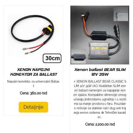
XENON NAPOJNI
Xenon ballast BEAR SLIM
KONEKTOR ZA BALLAST
12V 35W
Napojni konektor za univerzalni Ballas
⚡ XENON BALLAST BEAR CLASSIC S
t
LIM 12V 35W (AC) Kvalitetan SLIM xen
on ballast namenjen za napajanje xen
Cena: 360,00 rsd
on sijalica. Kompaktne dimenzije omog
ućavaju jednostavnu ugradnju i u vozili
ma sa manje prostora u faru. Pouzdan
Detaljnije
o rešenje za stabilan rad i dug vek traj
anja xenon sistema. ⚙️ Tehničke karakt
er...
Cena: 2.200,00 rsd