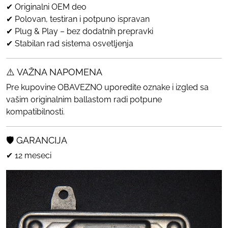
✔ Originalni OEM deo
✔ Polovan, testiran i potpuno ispravan
✔ Plug & Play – bez dodatnih prepravki
✔ Stabilan rad sistema osvetljenja
⚠️ VAŽNA NAPOMENA
Pre kupovine OBAVEZNO uporedite oznake i izgled sa
vašim originalnim ballastom radi potpune
kompatibilnosti.
🛡️ GARANCIJA
✔ 12 meseci