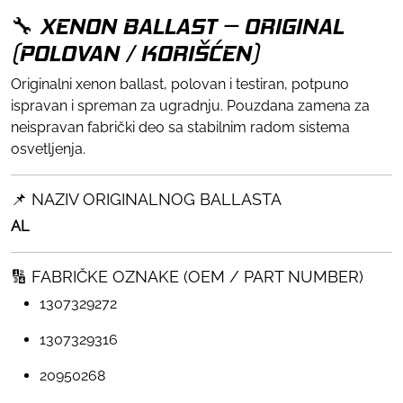
🔧 XENON BALLAST – ORIGINAL
(POLOVAN / KORIŠĆEN)
Originalni xenon ballast, polovan i testiran, potpuno
ispravan i spreman za ugradnju. Pouzdana zamena za
neispravan fabrički deo sa stabilnim radom sistema
osvetljenja.
📌 NAZIV ORIGINALNOG BALLASTA
AL
🔢 FABRIČKE OZNAKE (OEM / PART NUMBER)
1307329272
1307329316
20950268