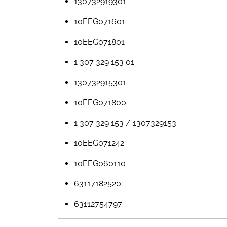
130732919301
10EEG071601
10EEG071801
1 307 329 153 01
130732915301
10EEG071800
1 307 329 153 / 1307329153
10EEG071242
10EEG060110
63117182520
63112754797