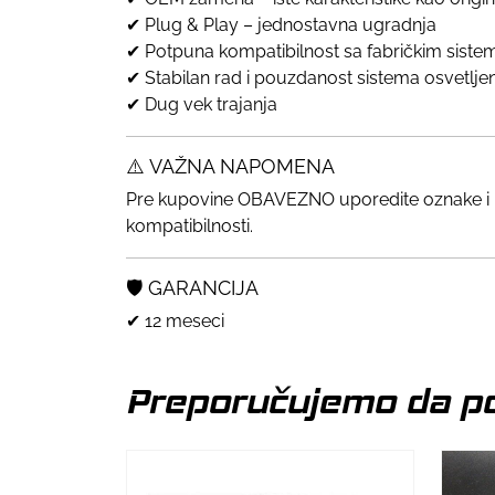
✔ Plug & Play – jednostavna ugradnja
✔ Potpuna kompatibilnost sa fabričkim sist
✔ Stabilan rad i pouzdanost sistema osvetlje
✔ Dug vek trajanja
⚠️ VAŽNA NAPOMENA
Pre kupovine OBAVEZNO uporedite oznake i i
kompatibilnosti.
🛡️ GARANCIJA
✔ 12 meseci
Preporučujemo da po