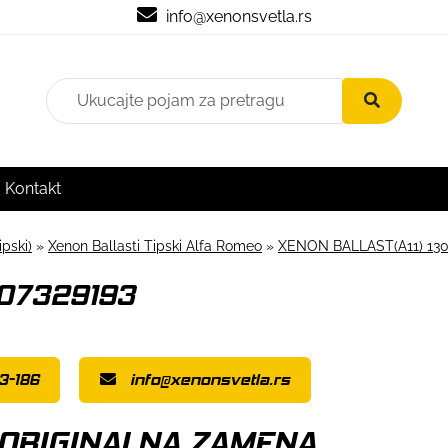
info@xenonsvetla.rs
Kontakt
ipski)
»
Xenon Ballasti Tipski Alfa Romeo
»
XENON BALLAST(A11) 130
307329193
3-186
info@xenonsvetla.rs
 ORIGINALNA ZAMENA