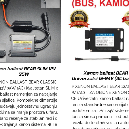
on ballast BEAR SLIM 12V
Xenon ballast BEAR
35W
Univerzalni 12-24V (AC bal
NON BALLAST BEAR CLASSIC
⚡ XENON BALLAST BEAR 12/2
12V 35W (AC) Kvalitetan SLIM x
W (AC) – ZA OBIČNE XENON S
ballast namenjen za napajanje
CE Univerzalni xenon ballast 
 sijalica. Kompaktne dimenzije
en za standardne xenon sijalic
ućavaju jednostavnu ugradnju
podrškom za 12V i 24V sisteme
zilima sa manje prostora u faru.
lan za široku primenu – od put
ano rešenje za stabilan rad i d
vozila do teretnih vozila i aut
k trajanja xenon sistema. ⚙️ Te
Pouzdano rešenje za stabilan r