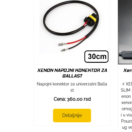
XENON NAPOJNI KONEKTOR ZA
Xen
BALLAST
Napojni konektor za univerzalni Balla
⚡ XE
st
SLIM 
enon 
Cena: 360,00 rsd
xenon
omog
Detaljnije
i u vo
Pouzd
ug ve