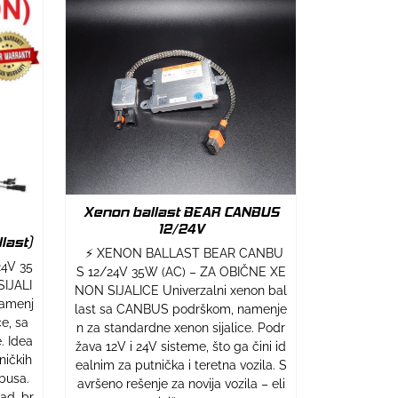
Xenon ballast BEAR CANBUS
12/24V
last)
⚡ XENON BALLAST BEAR CANBU
4V 35
S 12/24V 35W (AC) – ZA OBIČNE XE
IJALI
NON SIJALICE Univerzalni xenon bal
namenj
last sa CANBUS podrškom, namenje
e, sa
n za standardne xenon sijalice. Podr
. Idea
žava 12V i 24V sisteme, što ga čini id
ničkih
ealnim za putnička i teretna vozila. S
obusa.
avršeno rešenje za novija vozila – eli
ad, br