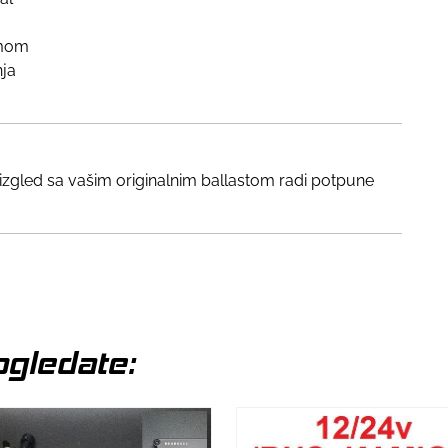
emom
nja
zgled sa vašim originalnim ballastom radi potpune
gledate: