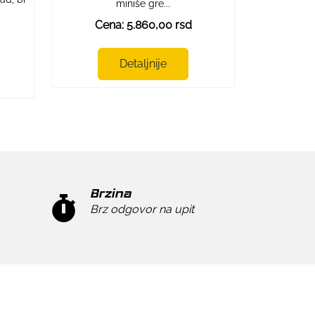
miniše gre...
Cena: 5.860,00 rsd
Detaljnije
Brzina
Brz odgovor na upit