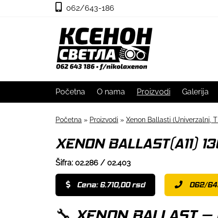
062/643-186
Početna
O nama
Proizvodi
Galerija
Početna
»
Proizvodi
»
Xenon Ballasti (Univerzalni, T
XENON BALLAST(A11) 1
Šifra: 02.286 / 02.403
Cena: 6.710,00 rsd
062/64
🔧 XENON BALLAST –