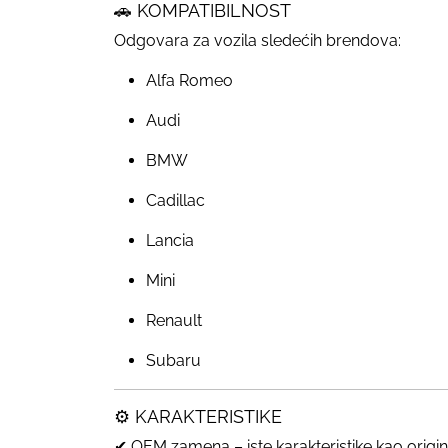
🚗 KOMPATIBILNOST
Odgovara za vozila sledećih brendova:
Alfa Romeo
Audi
BMW
Cadillac
Lancia
Mini
Renault
Subaru
⚙️ KARAKTERISTIKE
✔ OEM zamena – iste karakteristike kao origin