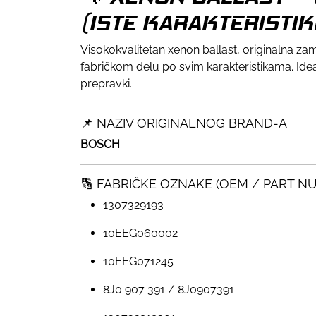
(ISTE KARAKTERISTIK
Visokokvalitetan xenon ballast, originalna 
fabričkom delu po svim karakteristikama. Id
prepravki.
📌 NAZIV ORIGINALNOG BRAND-A
BOSCH
🔢 FABRIČKE OZNAKE (OEM / PART N
1307329193
10EEG060002
10EEG071245
8J0 907 391 / 8J0907391