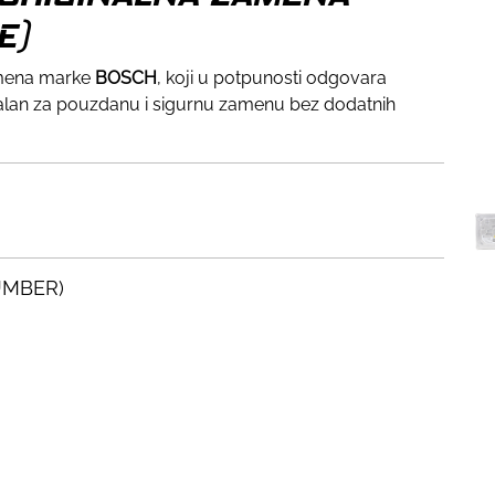
E)
zamena marke
BOSCH
, koji u potpunosti odgovara
ealan za pouzdanu i sigurnu zamenu bez dodatnih
UMBER)