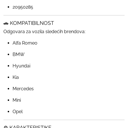
20950285
🚗 KOMPATIBILNOST
Odgovara za vozila sledećih brendova:
Alfa Romeo
BMW
Hyundai
Kia
Mercedes
Mini
Opel
⚙️ KARAKTERISTIKE