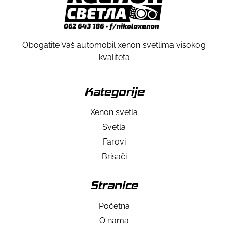
Obogatite Vaš automobil xenon svetlima visokog
kvaliteta
Kategorije
Xenon svetla
Svetla
Farovi
Brisači
Stranice
Početna
O nama