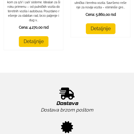
kom za 12V i 24V sisteme. Idealan za ši
utnička i teretna vozila. Savršeno reše
roku primenu – od putničkih vozila do
nje za novija vozila – eliminiše gre...
teretnih vozila i autobusa. Pouzdano r
Cena: 5.860,00 rsd
ešenje za stabilan rad, brzo paljenje i
dug v...
Cena: 4.270,00 rsd
Detaljnije
Detaljnije
Dostava
Dostava brzom poštom