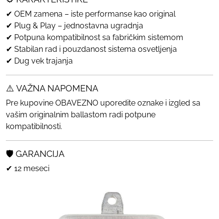
✔ OEM zamena – iste performanse kao original
✔ Plug & Play – jednostavna ugradnja
✔ Potpuna kompatibilnost sa fabričkim sistemom
✔ Stabilan rad i pouzdanost sistema osvetljenja
✔ Dug vek trajanja
⚠️ VAŽNA NAPOMENA
Pre kupovine OBAVEZNO uporedite oznake i izgled sa
vašim originalnim ballastom radi potpune
kompatibilnosti.
🛡️ GARANCIJA
✔ 12 meseci