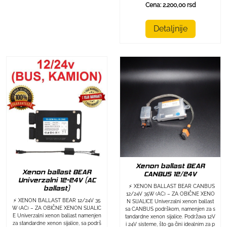
Cena: 2.200,00 rsd
Detaljnije
Xenon ballast BEAR
Xenon ballast BEAR
CANBUS 12/24V
Univerzalni 12-24V (AC
⚡ XENON BALLAST BEAR CANBUS
ballast)
12/24V 35W (AC) – ZA OBIČNE XENO
⚡ XENON BALLAST BEAR 12/24V 35
N SIJALICE Univerzalni xenon ballast
W (AC) – ZA OBIČNE XENON SIJALIC
sa CANBUS podrškom, namenjen za s
E Univerzalni xenon ballast namenjen
tandardne xenon sijalice. Podržava 12V
za standardne xenon sijalice, sa podrš
i 24V sisteme, što ga čini idealnim za p