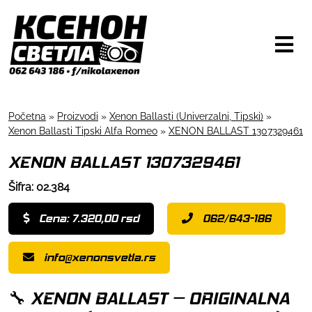
Početna
»
Proizvodi
»
Xenon Ballasti (Univerzalni, Tipski)
»
Xenon Ballasti Tipski Alfa Romeo
»
XENON BALLAST 1307329461
XENON BALLAST 1307329461
Šifra: 02.384
Cena: 7.320,00 rsd
062/643-186
info@xenonsvetla.rs
🔧 XENON BALLAST – ORIGINALNA