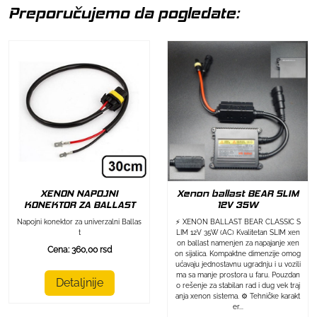
Preporučujemo da pogledate:
XENON NAPOJNI
Xenon ballast BEAR SLIM
KONEKTOR ZA BALLAST
12V 35W
Napojni konektor za univerzalni Ballas
⚡ XENON BALLAST BEAR CLASSIC S
t
LIM 12V 35W (AC) Kvalitetan SLIM xen
on ballast namenjen za napajanje xen
Cena: 360,00 rsd
on sijalica. Kompaktne dimenzije omog
ućavaju jednostavnu ugradnju i u vozili
ma sa manje prostora u faru. Pouzdan
Detaljnije
o rešenje za stabilan rad i dug vek traj
anja xenon sistema. ⚙️ Tehničke karakt
er...