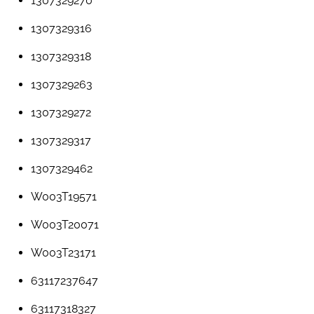
1307329270
1307329316
1307329318
1307329263
1307329272
1307329317
1307329462
W003T19571
W003T20071
W003T23171
63117237647
63117318327