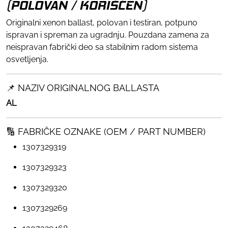
(POLOVAN / KORIŠĆEN)
Originalni xenon ballast, polovan i testiran, potpuno
ispravan i spreman za ugradnju. Pouzdana zamena za
neispravan fabrički deo sa stabilnim radom sistema
osvetljenja.
📌 NAZIV ORIGINALNOG BALLASTA
AL
🔢 FABRIČKE OZNAKE (OEM / PART NUMBER)
1307329319
1307329323
1307329320
1307329269