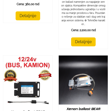
on ballast namenjen za napajanje xen
Cena: 360,00 rsd
on sijalica. Kompaktne dimenzije omog
ućavaju jednostavnu ugradnju i u vozili
ma sa manje prostora u faru. Pouzdan
Detaljnije
o rešenje za stabilan rad i dug vek traj
anja xenon sistema. ⚙️ Tehničke karakt
er...
Cena: 2.200,00 rsd
Detaljnije
Xenon ballast BEAR