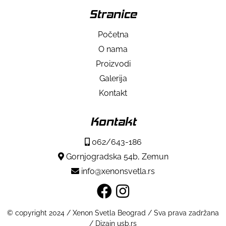
Stranice
Početna
O nama
Proizvodi
Galerija
Kontakt
Kontakt
062/643-186
Gornjogradska 54b, Zemun
info@xenonsvetla.rs
© copyright 2024 / Xenon Svetla Beograd / Sva prava zadržana
/ Dizajn usb.rs