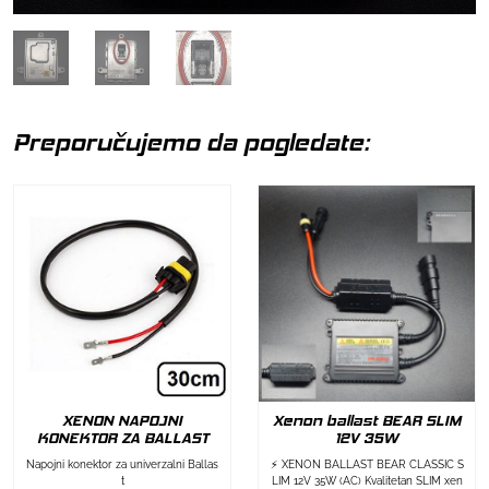
Preporučujemo da pogledate:
XENON NAPOJNI
Xenon ballast BEAR SLIM
KONEKTOR ZA BALLAST
12V 35W
Napojni konektor za univerzalni Ballas
⚡ XENON BALLAST BEAR CLASSIC S
t
LIM 12V 35W (AC) Kvalitetan SLIM xen