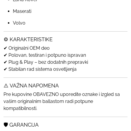
Maserati
Volvo
⚙️ KARAKTERISTIKE
✔ Originalni OEM deo
✔ Polovan, testiran i potpuno ispravan
✔ Plug & Play – bez dodatnih prepravki
✔ Stabilan rad sistema osvetljenja
⚠️ VAŽNA NAPOMENA
Pre kupovine OBAVEZNO uporedite oznake i izgled sa
vašim originalnim ballastom radi potpune
kompatibilnosti.
🛡️ GARANCIJA