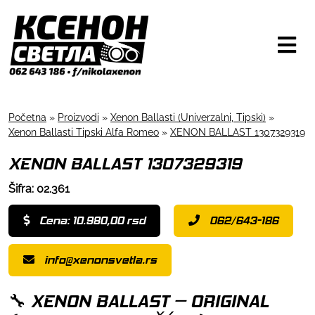
Početna
»
Proizvodi
»
Xenon Ballasti (Univerzalni, Tipski)
»
Xenon Ballasti Tipski Alfa Romeo
»
XENON BALLAST 1307329319
XENON BALLAST 1307329319
Šifra: 02.361
Cena: 10.980,00 rsd
062/643-186
info@xenonsvetla.rs
🔧 XENON BALLAST – ORIGINAL