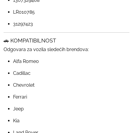
1307329468
LR010785
31297423
🚗 KOMPATIBILNOST
Odgovara za vozila sledećih brendova:
Alfa Romeo
Cadillac
Chevrolet
Ferrari
Jeep
Kia
Land Rover