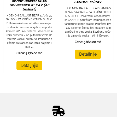
Xenon ballast BEAR
CANBUS 12/24V
Univerzalni 12-24V (AC
⚡ XENON BALLAST BEAR CANBUS
ballast)
12/24V 35W (AC) – ZA OBIČNE XENO
⚡ XENON BALLAST BEAR 12/24V 35
N SIJALICE Univerzalni xenon ballast
W (AC) – ZA OBIČNE XENON SIJALIC
sa CANBUS podrškom, namenjen za s
E Univerzalni xenon ballast namenjen
tandardne xenon sijalice. Podržava 12V
za standardne xenon sijalice, sa podrš
i 24V sisteme, što ga čini idealnim za p
kom za 12V i 24V sisteme. Idealan za ši
utnička i teretna vozila. Savršeno reše
roku primenu – od putničkih vozila do
nje za novija vozila – eliminiše gre...
teretnih vozila i autobusa. Pouzdano r
Cena: 5.860,00 rsd
ešenje za stabilan rad, brzo paljenje i
dug v...
Cena: 4.270,00 rsd
Detaljnije
Detaljnije