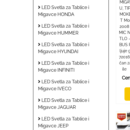
MIGA
LED Svetla za Tablice i
U, TI
Migavce HONDA
MOKE
T Mo
LED Svetla za Tablice i
2008
MIC 
Migavce HUMMER
TLO -
LED Svetla za Tablice i
BUS R
ljuje
Migavce HYUNDAI
72016
LED Svetla za Tablice i
čan 
ile 
Migavce INFINITI
Cen
LED Svetla za Tablice i
Migavce IVECO
LED Svetla za Tablice i
Migavce JAGUAR
LED Svetla za Tablice i
Migavce JEEP