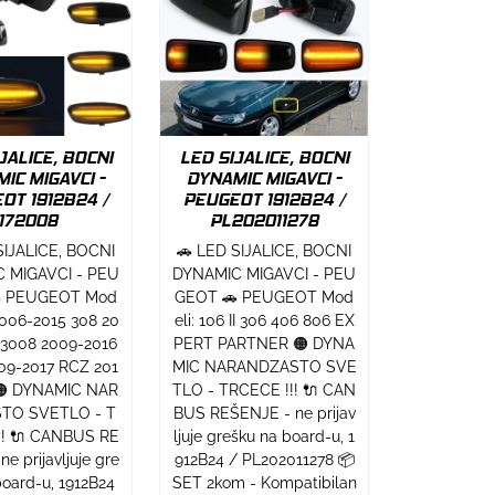
JALICE, BOCNI
LED SIJALICE, BOCNI
IC MIGAVCI -
DYNAMIC MIGAVCI -
OT 1912B24 /
PEUGEOT 1912B24 /
172008
PL202011278
SIJALICE, BOCNI
🚗 LED SIJALICE, BOCNI
 MIGAVCI - PEU
DYNAMIC MIGAVCI - PEU
 PEUGEOT Mod
GEOT 🚗 PEUGEOT Mod
 2006-2015 308 20
eli: 106 II 306 406 806 EX
 3008 2009-2016
PERT PARTNER 🟠 DYNA
09-2017 RCZ 201
MIC NARANDZASTO SVE
🟠 DYNAMIC NAR
TLO - TRCECE !!! 🔌 CAN
TO SVETLO - T
BUS REŠENJE - ne prijav
!! 🔌 CANBUS RE
ljuje grešku na board-u, 1
e prijavljuje gre
912B24 / PL202011278 📦
board-u, 1912B24
SET 2kom - Kompatibilan