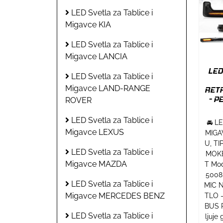
LED Svetla za Tablice i
Migavce KIA
LED Svetla za Tablice i
Migavce LANCIA
LED
LED Svetla za Tablice i
Migavce LAND-RANGE
RETR
- P
ROVER
LED Svetla za Tablice i
🚘 L
Migavce LEXUS
MIGA
U, TI
LED Svetla za Tablice i
MOKE
Migavce MAZDA
T Mod
5008
LED Svetla za Tablice i
MIC 
Migavce MERCEDES BENZ
TLO -
BUS R
LED Svetla za Tablice i
ljuje