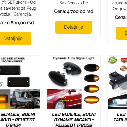
4 📦 SET 2kom - Od
- Savršeno za Pe...
/ 17200
a savršeno za Peug
Odgova
Cena: 4.700,00 rsd
vozila Garancija...
Cena:
a: 10.600,00 rsd
Detaljnije
D
Detaljnije
 SIJALICE, BOCNI
LED SIJALICE, BOCNI
LED 
ARITI - PEUGEOT
DYNAMIC MIGAVCI -
TABLI
172404
PEUGEOT 172006