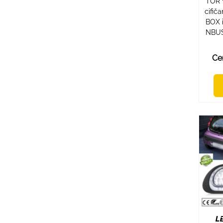
TOR 
cifič
BOX 
NBUS
Ce
L