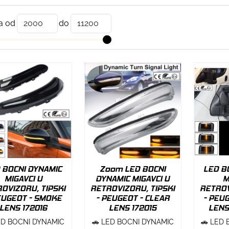
a od
do
 BOCNI DYNAMIC
Zoom LED BOCNI
LED B
MIGAVCI U
DYNAMIC MIGAVCI U
M
OVIZORU, TIPSKI
RETROVIZORU, TIPSKI
RETROV
EUGEOT - SMOKE
- PEUGEOT - CLEAR
- PEU
LENS 172016
LENS 172015
LENS
ED BOCNI DYNAMIC
🚗 LED BOCNI DYNAMIC
🚗 LED