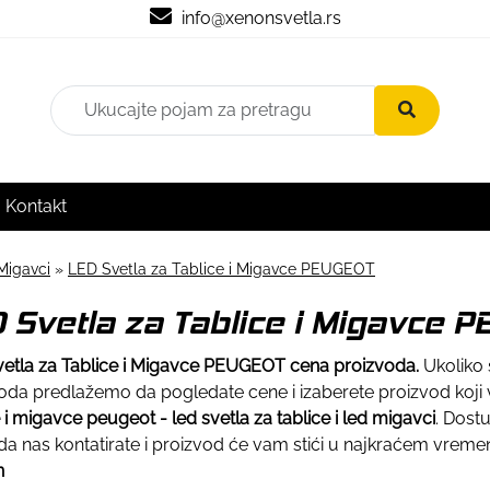
info@xenonsvetla.rs
Kontakt
Migavci
»
LED Svetla za Tablice i Migavce PEUGEOT
 Svetla za Tablice i Migavce 
etla za Tablice i Migavce PEUGEOT cena proizvoda.
Ukoliko 
oda predlažemo da pogledate cene i izaberete proizvod koji 
e i migavce peugeot - led svetla za tablice i led migavci
. Dost
a nas kontatirate i proizvod će vam stići u najkraćem vrem
n