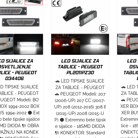
ED SIJALICE ZA
LED SIJALICE ZA
LED 
OSVETLJENJE
TABLICE - PEUGEOT
OS
LICE - PEUGEOT
PL2011PZ30
TABLI
034406
🚗 LED TIPSKE SIJALICE
ED TIPSKE SIJALICE
🚗 LED 
ZA TABLICE - PEUGEOT
ABLICE - PEUGEOT
ZA TAB
🚗 PEUGEOT Modeli: 207
EUGEOT Modeli: BO
🚗 PEUG
(2006-UP) 207 CC (2007-
BOX 1994-2002 BOX
XER BOX
UP) 208 (2012-2016) 308 II
S 1994-2002 🟠 Ext
XER BUS
(2015-UP) 2008 (2015-U
 bele tipske sijalice
Extremno
P) 🟠 Extremno bele tipsk
SMD DIODA 🔌 OBRA
lice - 
e sijalice - 18SMD DIODA
 PAŽNJU NA KONEK
ONEKTOR
🔌 KONEKTOR: Standard