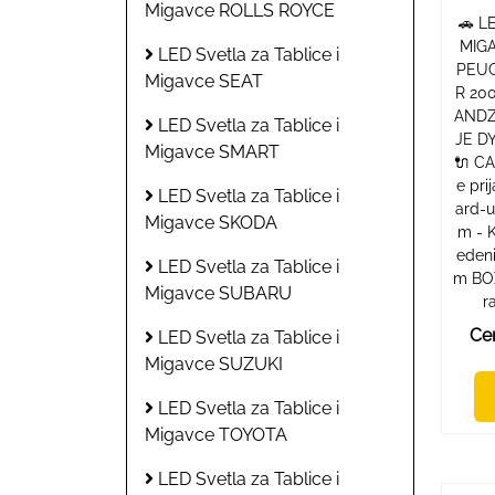
Migavce ROLLS ROYCE
🚗 L
MIGA
LED Svetla za Tablice i
PEUG
Migavce SEAT
R 20
ANDZ
LED Svetla za Tablice i
JE D
Migavce SMART
🔌 C
e pri
LED Svetla za Tablice i
ard-u
Migavce SKODA
m - 
eden
LED Svetla za Tablice i
m BO
Migavce SUBARU
r
Ce
LED Svetla za Tablice i
Migavce SUZUKI
LED Svetla za Tablice i
Migavce TOYOTA
LED Svetla za Tablice i