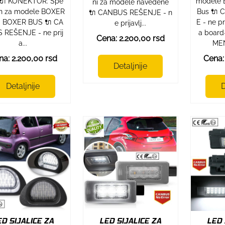
🔌 KONEKTOR: Spe
modele B
ni za modele navedene
an za modele BOXER
Bus 🔌
🔌 CANBUS REŠENJE - n
i BOXER BUS 🔌 CA
E - ne pr
e prijavlj...
 REŠENJE - ne prij
a board
Cena: 2.200,00 rsd
a...
MEN
na: 2.200,00 rsd
Cena:
Detaljnije
Detaljnije
D
ED SIJALICE ZA
LED SIJALICE ZA
LED 