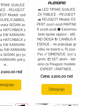
PL2110P10
TIPSKE SIJALICE
🚗 LED TIPSKE SIJALICE
LICE - PEUGEOT
ZA TABLICE - PEUGEOT
EOT Modeli: 206
🚗 PEUGEOT Modeli: EX
 COUPE/CABRIOL
PERT 2007-2016 PARTNE
4vrata SEDAN 20
R 2008-2018 🟠 Extremno
ata HATCHBACK 2
bele tipske sijalice - 18S
ata SW KARAVAN
MD DIODA 🔌 CANBUS R
ata HATCHBACK 2
EŠENJE - ne prijavljuje gr
ata SW KARAVAN
ešku na board-u, PL2110
ata SW KARAVAN
P10 📏 DIMENZIJE: 100*3
ata SEDAN 307 5v
9mm. 📦 SET 2kom - Ide
 KARAVAN 308 5
alno za Peugeot modele
vr...
EXPERT i PARTNER...
 2.100,00 rsd
Cena: 2.200,00 rsd
etaljnije
Detaljnije