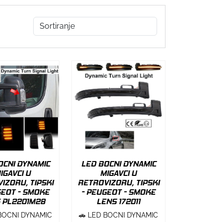
OCNI DYNAMIC
LED BOCNI DYNAMIC
IGAVCI U
MIGAVCI U
IZORU, TIPSKI
RETROVIZORU, TIPSKI
GEOT - SMOKE
- PEUGEOT - SMOKE
 PL2201M28
LENS 172011
 BOCNI DYNAMIC
🚗 LED BOCNI DYNAMIC