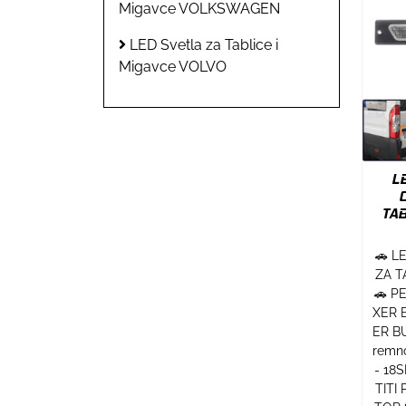
Migavce VOLKSWAGEN
LED Svetla za Tablice i
Migavce VOLVO
L
TAB
🚗 L
ZA T
🚗 P
XER 
ER BU
remno
- 18
TITI