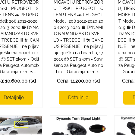
VCI U RETROVIZOR
MIGAVCI U RETROVIZOR
MIGAVC
PSKI - PEUGEOT - S
U, TIPSKI - PEUGEOT - C
U, TIPS
 LENS 🚗 PEUGEO
LEAR LENS 🚗 PEUGEOT
MOKE L
deli: 208 2012-2020
Modeli: 208 2012-2020 20
T Model
 2013-2020 🟠 DYNA
08 2013-2020 🟠 DYNAMI
019 🟠
NARANDZASTO SVE
C NARANDZASTO SVET
DZASTO
 TRCECE !!! 🔌 CAN
LO - TRCECE !!! 🔌 CANB
ECE !!!
EŠENJE - ne prijav
US REŠENJE - ne prijavlj
NJE - ne
 grešku na board-u, 1
uje grešku na board-u, 17
u na bo
 📦 SET 2kom - Odli
2015 📦 SET 2kom - Savr
📦 SET 
za Peugeot Automob
šeno za Peugeot Automo
za Peug
Garancija 12 mes...
bile Garancija 12 me...
Garanc
a: 10.600,00 rsd
Cena: 11.200,00 rsd
Cena:
Detaljnije
Detaljnije
D