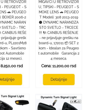
I U RETROVIZOR
MIGAVCI U RETROVIZOR
KI - PEUGEOT - S
U, TIPSKI - PEUGEOT - S
ENS 🚗 PEUGEO
MOKE LENS 🚗 PEUGEO
i: BOXER 2006-2
T Modeli: 308 2013-2019
 DYNAMIC NARAN
🟠 DYNAMIC NARANDZA
 SVETLO - TRC
STO SVETLO - TRCECE
 🔌 CANBUS REŠE
!!! 🔌 CANBUS REŠENJE
 prijavljuje grešk
- ne prijavljuje grešku na
ard-u, PL2201M28
board-u, 172011 📦 SET 2
2kom - Savršeno
kom - Idealan za Peugeo
eot Automobile
t automobile Garancija 2
ija 12 meseci.
4 meseca.
 8.250,00 rsd
Cena: 11.200,00 rsd
etaljnije
Detaljnije