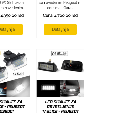
8 📦 SET 2kom -
sa navedenim Peugeot m
ra navedenim...
odelima Gara...
 4.350,00 rsd
Cena: 4.700,00 rsd
etaljnije
Detaljnije
SIJALICE ZA
LED SIJALICE ZA
CE - PEUGEOT
OSVETLJENJE
032001
TABLICE - PEUGEOT