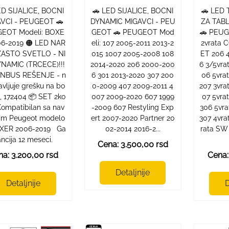
ED SIJALICE, BOCNI
🚗 LED SIJALICE, BOCNI
🚗 LED 
VCI - PEUGEOT 🚗
DYNAMIC MIGAVCI - PEU
ZA TAB
EOT Modeli: BOXE
GEOT 🚗 PEUGEOT Mod
🚗 PEUG
06-2019 🟠 LED NAR
eli: 107 2005-2011 2013-2
2vrata
ASTO SVETLO - NI
015 1007 2005-2008 108
ET 206 
YNAMIC (TRCECE)!!!
2014-2020 206 2000-200
6 3/5vr
ANBUS REŠENJE - n
6 301 2013-2020 307 200
06 5vr
javljuje grešku na bo
0-2009 407 2009-2011 4
207 3vr
, 172404 📦 SET 2ko
007 2009-2020 607 1999
07 5vr
Kompatibilan sa nav
-2009 607 Restyling Exp
306 5vr
im Peugeot modelo
ert 2007-2020 Partner 20
307 4vr
XER 2006-2019 Ga
02-2014 2016-2...
rata SW
ancija 12 meseci.
Cena: 3.500,00 rsd
na: 3.200,00 rsd
Cena:
Detaljnije
Detaljnije
D