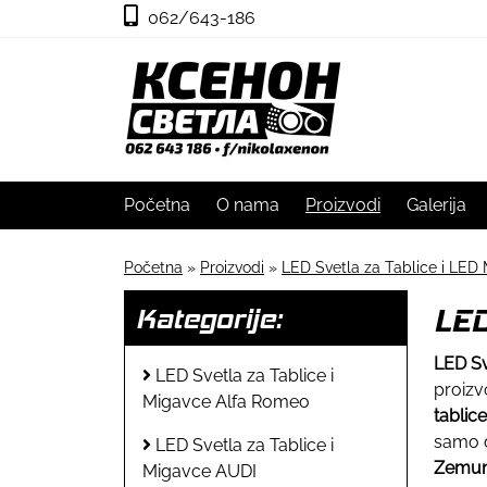
062/643-186
Početna
O nama
Proizvodi
Galerija
Početna
»
Proizvodi
»
LED Svetla za Tablice i LED 
LED
Kategorije:
LED Sv
LED Svetla za Tablice i
proizv
Migavce Alfa Romeo
tablic
samo d
LED Svetla za Tablice i
Zemu
Migavce AUDI