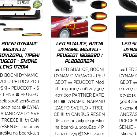
 BOCNI DYNAMIC
LED SIJALICE, BOCNI
LED SI
MIGAVCI U
DYNAMIC MIGAVCI -
DYNAM
OVIZORU, TIPSKI
PEUGEOT 1908B20 /
PEUGE
EUGEOT - SMOKE
PL202011274
LENS 172014
🚗 LED SIJALICE, BOCNI
🚗 LED 
ED BOCNI DYNAMIC
DYNAMIC MIGAVCI - PEU
DYNAMIC
VCI U RETROVIZOR
GEOT 🚗 PEUGEOT Mod
GEOT 
PSKI - PEUGEOT - S
eli: 107 1007 206 207 307
eli: 207
 LENS 🚘 PEUGEO
407 607 PARTNER EXPE
07-2015
eli: 3008 2016-2021
RT 🟠 DYNAMIC NARAND
5008 20
 2017-2021 🟠 DYNA
ZASTO SVETLO - TRCE
0-2015 
NARANDZASTO SVE
CE !!! 🔌 CANBUS REŠEN
ANDZAS
 TRCECE !!! 🔌 CAN
JE - ne prijavljuje grešku
RCECE !
EŠENJE - ne prijav
na board-u, 1908B20 / P
ŠENJE - n
 grešku na board-u, 1
L202011274 📦 SET 2kom
šku na 