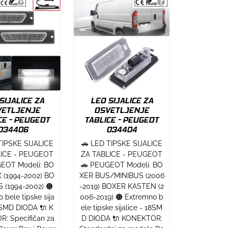
SIJALICE ZA
LED SIJALICE ZA
VETLJENJE
OSVETLJENJE
CE - PEUGEOT
TABLICE - PEUGEOT
034406
034404
TIPSKE SIJALICE
🚗 LED TIPSKE SIJALICE
LICE - PEUGEOT
ZA TABLICE - PEUGEOT
EOT Modeli: BO
🚗 PEUGEOT Modeli: BO
 (1994-2002) BO
XER BUS/MINIBUS (2006
 (1994-2002) 🟠
-2019) BOXER KASTEN (2
 bele tipske sija
006-2019) 🟠 Extremno b
18SMD DIODA 🔌 K
ele tipske sijalice - 18SM
: Specifičan za
D DIODA 🔌 KONEKTOR: