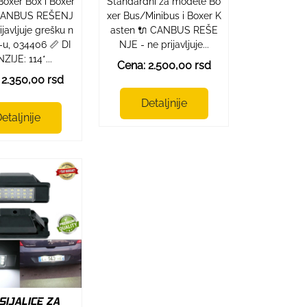
oxer Box i Boxer
Standardni za modele Bo
 CANBUS REŠENJ
xer Bus/Minibus i Boxer K
ijavljuje grešku n
asten 🔌 CANBUS REŠE
-u, 034406 📏 DI
NJE - ne prijavljuje...
ZIJE: 114*...
Cena: 2.500,00 rsd
 2.350,00 rsd
Detaljnije
etaljnije
SIJALICE ZA