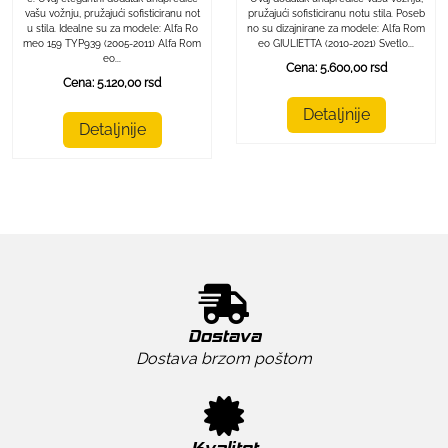
pružajući sofisticiranu notu stila. Poseb
vašu vožnju, pružajući sofisticiranu not
no su dizajnirane za modele: Alfa Rom
u stila. Idealne su za modele: Alfa Ro
eo GIULIETTA (2010-2021) Svetlo...
meo 159 TYP939 (2005-2011) Alfa Rom
eo...
Cena: 5.600,00 rsd
Cena: 5.120,00 rsd
Detaljnije
Detaljnije
Dostava
Dostava brzom poštom
Kvalitet