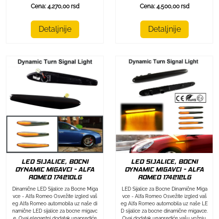
Cena: 4.270,00 rsd
Cena: 4.500,00 rsd
Detaljnije
Detaljnije
LED SIJALICE, BOCNI
LED SIJALICE, BOCNI
DYNAMIC MIGAVCI - ALFA
DYNAMIC MIGAVCI - ALFA
ROMEO 174212LG
ROMEO 174210LG
LED Sijalice za Bocne Dinamične Miga
Dinamične LED Sijalice za Bocne Miga
vce - Alfa Romeo Osvežite izgled vaš
vce - Alfa Romeo Osvežite izgled vaš
eg Alfa Romeo automobila uz naše LE
eg Alfa Romeo automobila uz naše di
D sijalice za bocne dinamične migavce.
namične LED sijalice za bocne migavc
Ovaj dodatak unaprediće vašu vožnju,
e. Ovaj elegantni dodatak unaprediće