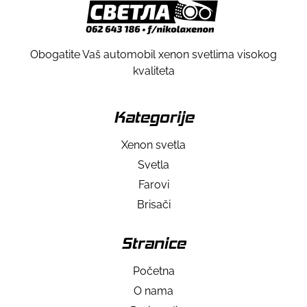
Obogatite Vaš automobil xenon svetlima visokog
kvaliteta
Kategorije
Xenon svetla
Svetla
Farovi
Brisači
Stranice
Početna
O nama