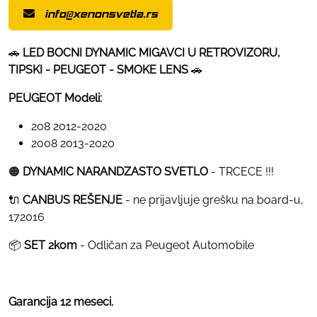
info@xenonsvetla.rs
🚗
LED BOCNI DYNAMIC MIGAVCI U RETROVIZORU,
TIPSKI - PEUGEOT - SMOKE LENS
🚗
PEUGEOT Modeli:
208 2012-2020
2008 2013-2020
🟠
DYNAMIC NARANDZASTO SVETLO
- TRCECE !!!
🔌
CANBUS REŠENJE
- ne prijavljuje grešku na board-u,
172016
📦
SET 2kom
- Odličan za Peugeot Automobile
Garancija 12 meseci.