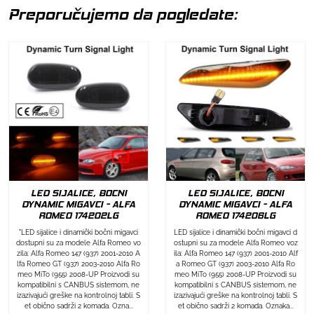
Preporučujemo da pogledate:
LED SIJALICE, BOCNI
LED SIJALICE, BOCNI
DYNAMIC MIGAVCI - ALFA
DYNAMIC MIGAVCI - ALFA
ROMEO 174202LG
ROMEO 174206LG
"LED sijalice i dinamički bočni migavci
LED sijalice i dinamički bočni migavci d
dostupni su za modele Alfa Romeo vo
ostupni su za modele Alfa Romeo voz
zila: Alfa Romeo 147 (937) 2001-2010 A
ila: Alfa Romeo 147 (937) 2001-2010 Alf
lfa Romeo GT (937) 2003-2010 Alfa Ro
a Romeo GT (937) 2003-2010 Alfa Ro
meo MiTo (955) 2008-UP Proizvodi su
meo MiTo (955) 2008-UP Proizvodi su
kompatibilni s CANBUS sistemom, ne
kompatibilni s CANBUS sistemom, ne
izazivajući greške na kontrolnoj tabli. S
izazivajući greške na kontrolnoj tabli. S
et obično sadrži 2 komada. Ozna...
et obično sadrži 2 komada. Oznaka...