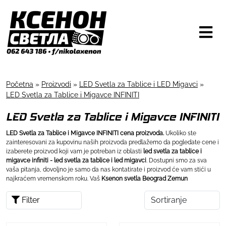
Početna
»
Proizvodi
»
LED Svetla za Tablice i LED Migavci
»
LED Svetla za Tablice i Migavce INFINITI
LED Svetla za Tablice i Migavce INFINITI
LED Svetla za Tablice i Migavce INFINITI cena proizvoda.
Ukoliko ste
zainteresovani za kupovinu naših proizvoda predlažemo da pogledate cene i
izaberete proizvod koji vam je potreban iz oblasti
led svetla za tablice i
migavce infiniti - led svetla za tablice i led migavci
. Dostupni smo za sva
vaša pitanja, dovoljno je samo da nas kontatirate i proizvod će vam stići u
najkraćem vremenskom roku. Vaš
Ksenon svetla Beograd Zemun
Filter