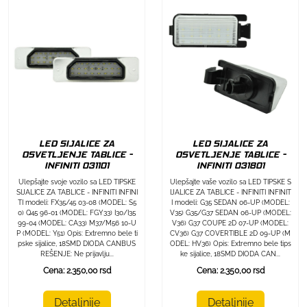
LED SIJALICE ZA
LED SIJALICE ZA
OSVETLJENJE TABLICE -
OSVETLJENJE TABLICE -
INFINITI 031101
INFINITI 031801
Ulepšajte svoje vozilo sa LED TIPSKE
Ulepšajte vaše vozilo sa LED TIPSKE S
SIJALICE ZA TABLICE - INFINITI INFINI
IJALICE ZA TABLICE - INFINITI INFINIT
TI modeli: FX35/45 03-08 (MODEL: S5
I modeli: G35 SEDAN 06-UP (MODEL:
0) Q45 96-01 (MODEL: FGY33) I30/I35
V35) G35/G37 SEDAN 06-UP (MODEL:
99-04 (MODEL: CA33) M37/M56 10-U
V36) G37 COUPE 2D 07-UP (MODEL:
P (MODEL: Y51) Opis: Extremno bele ti
CV36) G37 COVERTIBLE 2D 09-UP (M
pske sijalice, 18SMD DIODA CANBUS
ODEL: HV36) Opis: Extremno bele tips
REŠENJE: Ne prijavlju...
ke sijalice, 18SMD DIODA CAN...
Cena: 2.350,00 rsd
Cena: 2.350,00 rsd
Detaljnije
Detaljnije