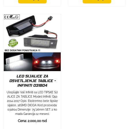
LED SIJALICE ZA
OSVETLJENJE TABLICE -
INFINITI 031804
Ulepšajte Vaš Infiniti sa LED TIPSKE SIJ
ALICE ZA TABLICE Modeli Infiniti: Q50
2014-2017 Opis: Ekstremno bele tipske
sijalice, 18SMD DIODA Kod proizvoda:
031804 Dimenzije: 79*26mm SET: 2 ko
mada Garancija 12 meseci.
Cena: 2.000,00 rsd