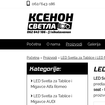
062/643-186
Početna
O nama
Proizvodi
Galerija
Početna
»
Proizvodi
»
LED Svetla za Tablice i LED 
LED
Kategorije:
LED Sv
LED Svetla za Tablice i
predla
Migavce Alfa Romeo
seat - 
proizv
LED Svetla za Tablice i
Migavce AUDI