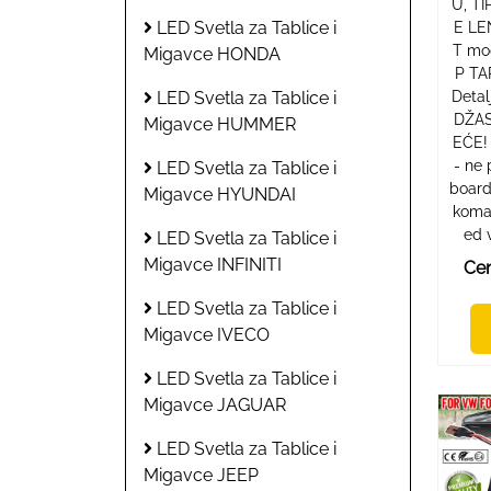
U, TI
LED Svetla za Tablice i
E LE
T mo
Migavce HONDA
P TA
Deta
LED Svetla za Tablice i
DŽAS
Migavce HUMMER
EĆE!
- ne 
LED Svetla za Tablice i
board
Migavce HYUNDAI
koma
ed 
LED Svetla za Tablice i
Migavce INFINITI
Cen
LED Svetla za Tablice i
Migavce IVECO
LED Svetla za Tablice i
Migavce JAGUAR
LED Svetla za Tablice i
Migavce JEEP