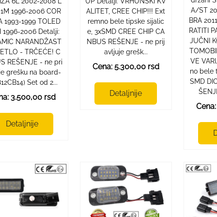
UP Detalji: VRHUNSKI KV
IBIZA 6L 2002-2008 L
A/ST 2
ALITET, CREE CHIP!!! Ext
1M 1996-2006 COR
BRA 2011
remno bele tipske sijalic
 1993-1999 TOLED
RATITI 
e, 3xSMD CREE CHIP CA
 1996-2006 Detalji:
JUČNI 
NBUS REŠENJE - ne prij
AMIC NARANDŽAST
TOMOBI
avljuje grešk...
ETLO - TRČEĆE! C
VE VARI
S REŠENJE - ne pri
Cena: 5.300,00 rsd
no bele t
uje grešku na board-
SMD DI
812CB14) Set od 2...
ŠENJE 
Detaljnije
a: 3.500,00 rsd
Cena:
Detaljnije
D