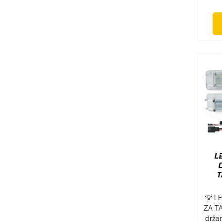
L
T
💡 L
ZA TA
držan