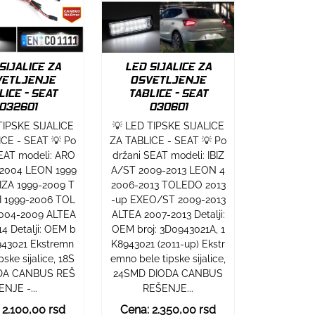
SIJALICE ZA
LED SIJALICE ZA
VETLJENJE
OSVETLJENJE
LICE - SEAT
TABLICE - SEAT
032601
030601
TIPSKE SIJALICE
💡 LED TIPSKE SIJALICE
ICE - SEAT 💡 Po
ZA TABLICE - SEAT 💡 Po
SEAT modeli: ARO
držani SEAT modeli: IBIZ
-2004 LEON 1999
A/ST 2009-2013 LEON 4
BIZA 1999-2009 T
2006-2013 TOLEDO 2013
I 1999-2006 TOL
-up EXEO/ST 2009-2013
 2004-2009 ALTEA
ALTEA 2007-2013 Detalji:
4 Detalji: OEM b
OEM broj: 3D0943021A, 1
0943021 Ekstremn
K8943021 (2011-up) Ekstr
pske sijalice, 18S
emno bele tipske sijalice,
DA CANBUS REŠ
24SMD DIODA CANBUS
ENJE -...
REŠENJE...
 2.100,00 rsd
Cena: 2.350,00 rsd