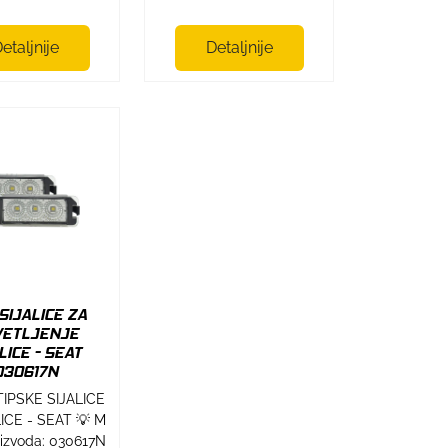
etaljnije
Detaljnije
SIJALICE ZA
VETLJENJE
LICE - SEAT
030617N
TIPSKE SIJALICE
ICE - SEAT 💡 M
oizvoda: 030617N