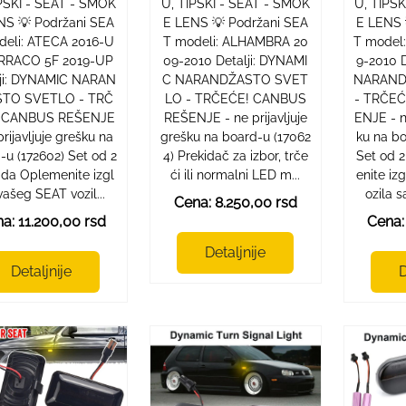
PSKI - SEAT - SMOK
U, TIPSKI - SEAT - SMOK
U, TIPS
NS 💡 Podržani SEA
E LENS 💡 Podržani SEA
E LENS 
deli: ATECA 2016-U
T modeli: ALHAMBRA 20
T model
RRACO 5F 2019-UP
09-2010 Detalji: DYNAMI
9-2010 
lji: DYNAMIC NARAN
C NARANDŽASTO SVET
NARAND
TO SVETLO - TRČ
LO - TRČEĆE! CANBUS
- TRČE
 CANBUS REŠENJE
REŠENJE - ne prijavljuje
ENJE - n
prijavljuje grešku na
grešku na board-u (17062
ku na b
-u (172602) Set od 2
4) Prekidač za izbor, trče
Set od 
da Oplemenite izgl
ći ili normalni LED m...
enite iz
vašeg SEAT vozil...
ozila s
Cena: 8.250,00 rsd
a: 11.200,00 rsd
Cena:
Detaljnije
Detaljnije
D