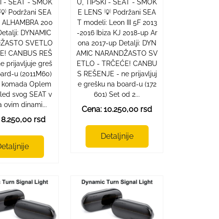
KI - SEAT - SMOK
U, TIPSKI - SEAT - SMOK
💡 Podržani SEA
E LENS 💡 Podržani SEA
: ALHAMBRA 200
T modeli: Leon III 5F 2013
Detalji: DYNAMIC
-2016 Ibiza KJ 2018-up Ar
ŽASTO SVETLO
ona 2017-up Detalji: DYN
ĆE! CANBUS REŠ
AMIC NARANDŽASTO SV
e prijavljuje greš
ETLO - TRČEĆE! CANBU
oard-u (2011M60)
S REŠENJE - ne prijavljuj
2 komada Oplem
e grešku na board-u (172
gled svog SEAT v
601) Set od 2...
a ovim dinami...
Cena: 10.250,00 rsd
 8.250,00 rsd
Detaljnije
etaljnije