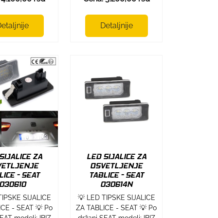
etaljnije
Detaljnije
SIJALICE ZA
LED SIJALICE ZA
VETLJENJE
OSVETLJENJE
LICE - SEAT
TABLICE - SEAT
030610
030614N
TIPSKE SIJALICE
💡 LED TIPSKE SIJALICE
ICE - SEAT 💡 Po
ZA TABLICE - SEAT 💡 Po
EAT modeli: IBIZ
držani SEAT modeli: IBIZ