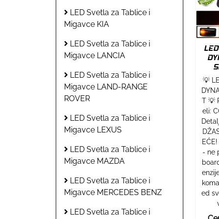
LED Svetla za Tablice i
Migavce KIA
LED Svetla za Tablice i
LED
Migavce LANCIA
DY
S
LED Svetla za Tablice i
💡 L
Migavce LAND-RANGE
DYNA
ROVER
T 💡
eli:
LED Svetla za Tablice i
Deta
Migavce LEXUS
DŽAS
EĆE!
LED Svetla za Tablice i
- ne 
Migavce MAZDA
boar
enzij
LED Svetla za Tablice i
koma
Migavce MERCEDES BENZ
ed sv
LED Svetla za Tablice i
Cen