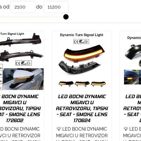
a od
do
 BOCNI DYNAMIC
LED BOCNI DYNAMIC
LED B
MIGAVCI U
MIGAVCI U
M
OVIZORU, TIPSKI
RETROVIZORU, TIPSKI
RETROV
AT - SMOKE LENS
- SEAT - SMOKE LENS
- SEAT
172602
170624
ED BOCNI DYNAMIC
💡 LED BOCNI DYNAMIC
💡 LED
VCI U RETROVIZOR
MIGAVCI U RETROVIZOR
MIGAVC