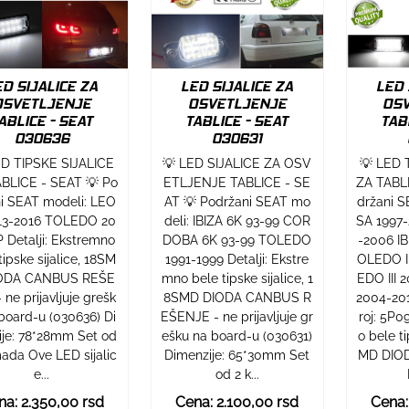
ED SIJALICE ZA
LED SIJALICE ZA
LED 
OSVETLJENJE
OSVETLJENJE
OS
ABLICE - SEAT
TABLICE - SEAT
TAB
030636
030631
ED TIPSKE SIJALICE
💡 LED SIJALICE ZA OSV
💡 LED 
BLICE - SEAT 💡 Po
ETLJENJE TABLICE - SE
ZA TABL
i SEAT modeli: LEO
AT 💡 Podržani SEAT mo
držani 
13-2016 TOLEDO 20
deli: IBIZA 6K 93-99 COR
SA 1997
 Detalji: Ekstremno
DOBA 6K 93-99 TOLEDO
-2006 I
tipske sijalice, 18SM
1991-1999 Detalji: Ekstre
OLEDO I
ODA CANBUS REŠE
mno bele tipske sijalice, 1
EDO III
 ne prijavljuje grešk
8SMD DIODA CANBUS R
2004-201
board-u (030636) Di
EŠENJE - ne prijavljuje gr
roj: 5P
je: 78*28mm Set od
ešku na board-u (030631)
o bele ti
ada Ove LED sijalic
Dimenzije: 65*30mm Set
MD DIO
e...
od 2 k...
na: 2.350,00 rsd
Cena: 2.100,00 rsd
Cena: