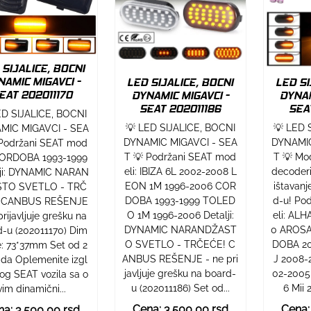
 SIJALICE, BOCNI
NAMIC MIGAVCI -
LED SIJALICE, BOCNI
LED SI
EAT 202011170
DYNAMIC MIGAVCI -
DYNAM
SEAT 202011186
SEA
ED SIJALICE, BOCNI
💡 LED SIJALICE, BOCNI
💡 LED 
MIC MIGAVCI - SEA
DYNAMIC MIGAVCI - SEA
DYNAMIC
 Podržani SEAT mod
T 💡 Podržani SEAT mod
T 💡 Mo
 CORDOBA 1993-1999
eli: IBIZA 6L 2002-2008 L
decoder
lji: DYNAMIC NARAN
EON 1M 1996-2006 COR
ištavanj
TO SVETLO - TRČ
DOBA 1993-1999 TOLED
d-u! Po
 CANBUS REŠENJE
O 1M 1996-2006 Detalji:
eli: AL
prijavljuje grešku na
DYNAMIC NARANDŽAST
0 AROSA
d-u (202011170) Dim
O SVETLO - TRČEĆE! C
DOBA 20
e: 73*37mm Set od 2
ANBUS REŠENJE - ne pri
J 2008-
da Oplemenite izgl
javljuje grešku na board-
02-2005
og SEAT vozila sa o
u (202011186) Set od...
6 Mii 
vim dinamični...
Cena: 3.500,00 rsd
Cena:
a: 3.500,00 rsd