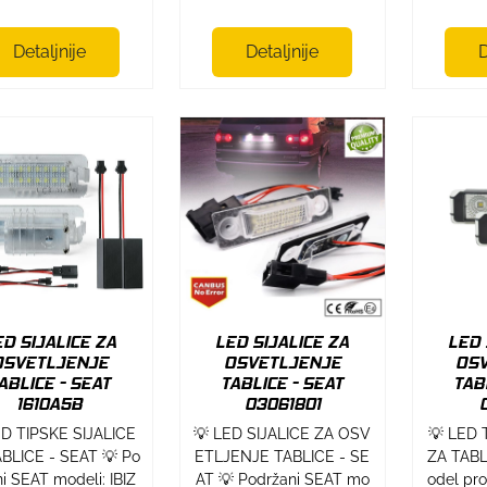
Detaljnije
Detaljnije
D
ED SIJALICE ZA
LED SIJALICE ZA
LED 
OSVETLJENJE
OSVETLJENJE
OS
ABLICE - SEAT
TABLICE - SEAT
TAB
1610A5B
03061801
ED TIPSKE SIJALICE
💡 LED SIJALICE ZA OSV
💡 LED 
BLICE - SEAT 💡 Po
ETLJENJE TABLICE - SE
ZA TABL
i SEAT modeli: IBIZ
AT 💡 Podržani SEAT mo
odel pr