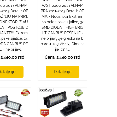
009-2013 ALHAM
A/ST 2009-2013 ALHAM
-2013 Detalji: OB
BRA 2011-2013 Detalji: OE
PAŽNJU NA PRIKL
M#: 5N0943021 Ekstrem
KONEKTOR IZ AU
no bele tipske sijalice, 3x
LA - POSTOJE D
SMD DIODA - HIGH BRIG
JANTE!!! Extrem
HT CANBUS REŠENJE -
ipske sijalice, 24
ne prijavljuje grešku na b
ODA CANBUS RE
oard-u (030614N) Dimenz
- ne prijavl...
ije: 74*3...
 2.440,00 rsd
Cena: 2.440,00 rsd
etaljnije
Detaljnije