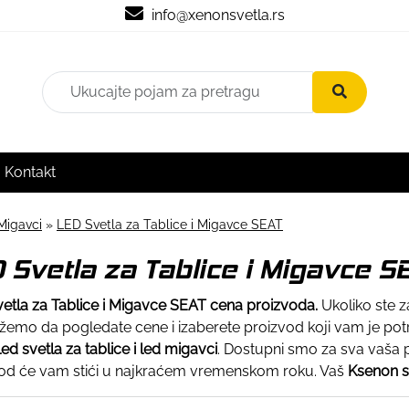
info@xenonsvetla.rs
Kontakt
Migavci
»
LED Svetla za Tablice i Migavce SEAT
 Svetla za Tablice i Migavce S
etla za Tablice i Migavce SEAT cena proizvoda.
Ukoliko ste 
žemo da pogledate cene i izaberete proizvod koji vam je potr
led svetla za tablice i led migavci
. Dostupni smo za sva vaša p
od će vam stići u najkraćem vremenskom roku. Vaš
Ksenon 