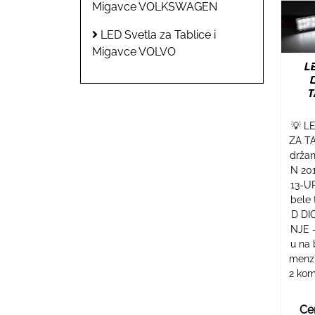
Migavce VOLKSWAGEN
LED Svetla za Tablice i
Migavce VOLVO
L
T
💡 L
ZA TA
držan
N 20
13-UP
bele 
D DI
NJE -
u na 
menzi
2 kom
Ce