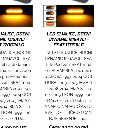
JALICE, BOCNI
LED SIJALICE, BOCNI
IC MIGAVCI -
DYNAMIC MIGAVCI -
T 170634LG
SEAT 170611LG
SIJALICE, BOCNI
💡 LED SIJALICE, BOCNI
 MIGAVCI - SEA
DYNAMIC MIGAVCI - SEA
del sa dodatnim
T 💡 Podržani SEAT mod
ima za 100% pon
eli: ALHAMBRA 2001-201
e greške na boar
0 AROSA 1997-2004 COR
držani SEAT mod
DOBA 2003-2005 IBIZA 6
HAMBRA 2001-201
J 2008-2014 IBIZA ST 20
 1997-2004 COR
02-2005 LEON 1999-200
03-2005 IBIZA 6
6 Mii 2012-2016 Detalji: D
2014 IBIZA ST 20
YNAMIC NARANDŽASTO
 LEON 1999-200
SVETLO - TRČEĆE! CAN
2012-2016 De...
BUS REŠENJE - ne...
 4.100,00 rsd
Cena: 3.200,00 rsd