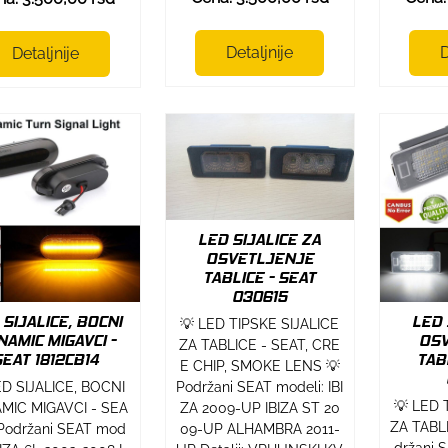
Detaljnije
D
Detaljnije
LED SIJALICE ZA
OSVETLJENJE
TABLICE - SEAT
030615
 SIJALICE, BOCNI
LED 
💡 LED TIPSKE SIJALICE
NAMIC MIGAVCI -
OS
ZA TABLICE - SEAT, CRE
SEAT 1812CB14
TAB
E CHIP, SMOKE LENS 💡
Podržani SEAT modeli: IBI
ED SIJALICE, BOCNI
💡 LED 
ZA 2009-UP IBIZA ST 20
MIC MIGAVCI - SEA
ZA TABL
09-UP ALHAMBRA 2011-
 Podržani SEAT mod
držani S