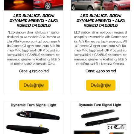
LED SIJALICE, BOCNI
LED SIJALICE, BOCNI
DYNAMIC MIGAVCI - ALFA
DYNAMIC MIGAVCI - ALFA
ROMEO 174202LG
ROMEO 174206LG
"LED sijalice i dinamički bočni migavci
LED sijalice i dinamički bočni migavci d
dostupni su za modele Alfa Romeo vo
ostupni su za modele Alfa Romeo voz
zila: Alfa Romeo 147 (937) 2001-2010 A
ila: Alfa Romeo 147 (937) 2001-2010 Alf
lfa Romeo GT (937) 2003-2010 Alfa Ro
a Romeo GT (937) 2003-2010 Alfa Ro
meo MiTo (955) 2008-UP Proizvodi su
meo MiTo (955) 2008-UP Proizvodi su
kompatibilni s CANBUS sistemom, ne
kompatibilni s CANBUS sistemom, ne
izazivajući greške na kontrolnoj tabli. S
izazivajući greške na kontrolnoj tabli. S
et obično sadrži 2 komada. Ozna...
et obično sadrži 2 komada. Oznaka...
Cena: 4.270,00 rsd
Cena: 4.500,00 rsd
Detaljnije
Detaljnije