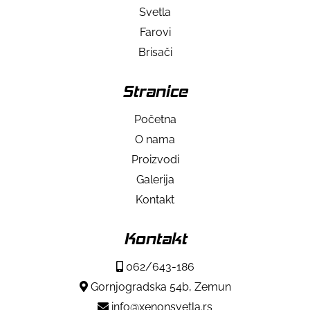
Svetla
Farovi
Brisači
Stranice
Početna
O nama
Proizvodi
Galerija
Kontakt
Kontakt
062/643-186
Gornjogradska 54b, Zemun
info@xenonsvetla.rs