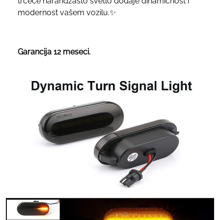
trčeće narandžasto svetlo dodaje dinamičnost i
modernost vašem vozilu.✨
Garancija 12 meseci.