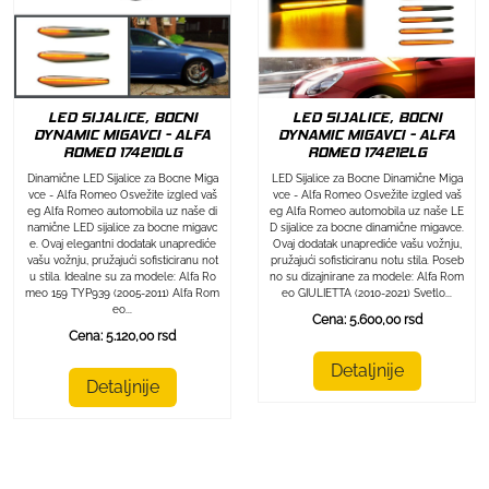
LED SIJALICE, BOCNI
LED SIJALICE, BOCNI
DYNAMIC MIGAVCI - ALFA
DYNAMIC MIGAVCI - ALFA
ROMEO 174212LG
ROMEO 174210LG
LED Sijalice za Bocne Dinamične Miga
Dinamične LED Sijalice za Bocne Miga
vce - Alfa Romeo Osvežite izgled vaš
vce - Alfa Romeo Osvežite izgled vaš
eg Alfa Romeo automobila uz naše LE
eg Alfa Romeo automobila uz naše di
D sijalice za bocne dinamične migavce.
namične LED sijalice za bocne migavc
Ovaj dodatak unaprediće vašu vožnju,
e. Ovaj elegantni dodatak unaprediće
pružajući sofisticiranu notu stila. Poseb
vašu vožnju, pružajući sofisticiranu not
no su dizajnirane za modele: Alfa Rom
u stila. Idealne su za modele: Alfa Ro
eo GIULIETTA (2010-2021) Svetlo...
meo 159 TYP939 (2005-2011) Alfa Rom
eo...
Cena: 5.600,00 rsd
Cena: 5.120,00 rsd
Detaljnije
Detaljnije