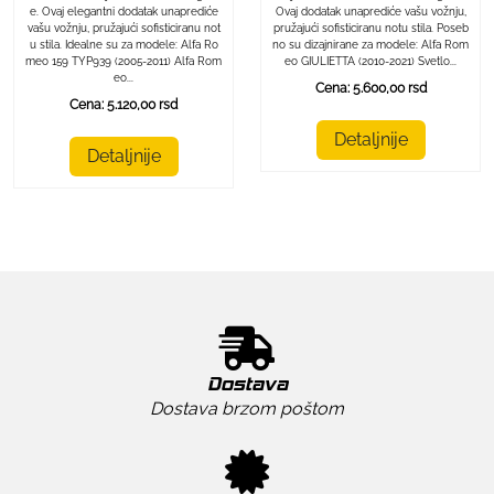
Ovaj dodatak unaprediće vašu vožnju,
e. Ovaj elegantni dodatak unaprediće
pružajući sofisticiranu notu stila. Poseb
vašu vožnju, pružajući sofisticiranu not
no su dizajnirane za modele: Alfa Rom
u stila. Idealne su za modele: Alfa Ro
eo GIULIETTA (2010-2021) Svetlo...
meo 159 TYP939 (2005-2011) Alfa Rom
eo...
Cena: 5.600,00 rsd
Cena: 5.120,00 rsd
Detaljnije
Detaljnije
Dostava
Dostava brzom poštom