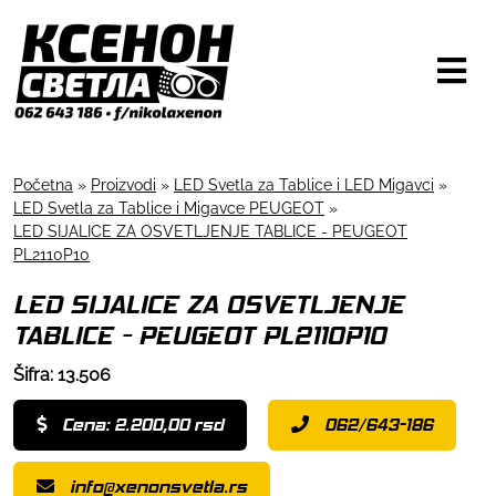
Početna
»
Proizvodi
»
LED Svetla za Tablice i LED Migavci
»
LED Svetla za Tablice i Migavce PEUGEOT
»
LED SIJALICE ZA OSVETLJENJE TABLICE - PEUGEOT
PL2110P10
LED SIJALICE ZA OSVETLJENJE
TABLICE - PEUGEOT PL2110P10
Šifra: 13.506
Cena: 2.200,00 rsd
062/643-186
info@xenonsvetla.rs