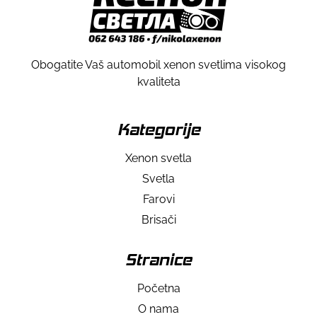
Obogatite Vaš automobil xenon svetlima visokog
kvaliteta
Kategorije
Xenon svetla
Svetla
Farovi
Brisači
Stranice
Početna
O nama