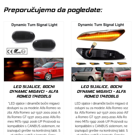
Preporučujemo da pogledate:
LED SIJALICE, BOCNI
LED SIJALICE, BOCNI
DYNAMIC MIGAVCI - ALFA
DYNAMIC MIGAVCI - ALFA
ROMEO 174202LG
ROMEO 174206LG
"LED sijalice i dinamički bočni migavci
LED sijalice i dinamički bočni migavci d
dostupni su za modele Alfa Romeo vo
ostupni su za modele Alfa Romeo voz
zila: Alfa Romeo 147 (937) 2001-2010 A
ila: Alfa Romeo 147 (937) 2001-2010 Alf
lfa Romeo GT (937) 2003-2010 Alfa Ro
a Romeo GT (937) 2003-2010 Alfa Ro
meo MiTo (955) 2008-UP Proizvodi su
meo MiTo (955) 2008-UP Proizvodi su
kompatibilni s CANBUS sistemom, ne
kompatibilni s CANBUS sistemom, ne
izazivajući greške na kontrolnoj tabli. S
izazivajući greške na kontrolnoj tabli. S