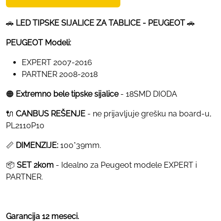
🚗
LED TIPSKE SIJALICE ZA TABLICE - PEUGEOT
🚗
PEUGEOT Modeli:
EXPERT 2007-2016
PARTNER 2008-2018
🟠
Extremno bele tipske sijalice
- 18SMD DIODA
🔌
CANBUS REŠENJE
- ne prijavljuje grešku na board-u,
PL2110P10
📏
DIMENZIJE:
100*39mm.
📦
SET 2kom
- Idealno za Peugeot modele EXPERT i
PARTNER.
Garancija 12 meseci.