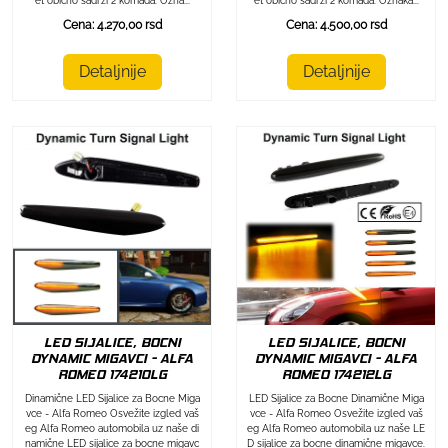
et obično sadrži 2 komada. Ozna...
et obično sadrži 2 komada. Oznaka...
Cena: 4.270,00 rsd
Cena: 4.500,00 rsd
Detaljnije
Detaljnije
LED SIJALICE, BOCNI
LED SIJALICE, BOCNI
DYNAMIC MIGAVCI - ALFA
DYNAMIC MIGAVCI - ALFA
ROMEO 174212LG
ROMEO 174210LG
LED Sijalice za Bocne Dinamične Miga
Dinamične LED Sijalice za Bocne Miga
vce - Alfa Romeo Osvežite izgled vaš
vce - Alfa Romeo Osvežite izgled vaš
eg Alfa Romeo automobila uz naše LE
eg Alfa Romeo automobila uz naše di
D sijalice za bocne dinamične migavce.
namične LED sijalice za bocne migavc