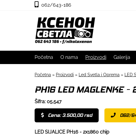
062/643-186
Početna
O nama
Proizvodi
Galerija
Početna
»
Proizvodi
»
Led Svetla i Oprema
»
LED S
PH16 LED MAGLENKE - 
Šifra: 05.547
Cena: 3.500,00 rsd
062/6
LED SIJALICE PH16 - 2x1860 chip