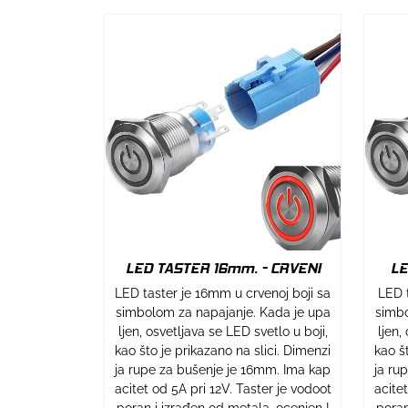
LE
LED TASTER 16mm. - CRVENI
LED t
LED taster je 16mm u crvenoj boji sa
simbo
simbolom za napajanje. Kada je upa
ljen,
ljen, osvetljava se LED svetlo u boji,
kao š
kao što je prikazano na slici. Dimenzi
ja ru
ja rupe za bušenje je 16mm. Ima kap
acite
acitet od 5A pri 12V. Taster je vodoot
poran