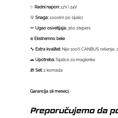
✨
Radni napon:
12V i 24V
💡
Snaga:
1000lm po sijalici
🔦
Ugao osvetljaja:
360 stepeni
❄️
Ekstremno bele
🔧
Extra kvalitet:
Nije 100% CANBUS rešenje, z
🚗
Upotreba:
Sijalice za maglenke
🎁
Set:
2 komada
Garancija 18 meseci.
Preporučujemo da po