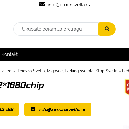
info@xenonsvetla.rs
Kontakt
ijalice za Dnevna Svetla, Migavce, Parking svetala, Stop Svetla
»
Led
2*1860chip
43-186
info@xenonsvetla.rs