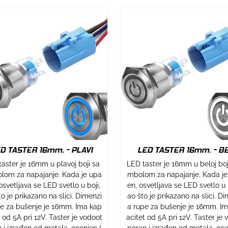
D TASTER 16mm. - PLAVI
LED TASTER 16mm. - BE
aster je 16mm u plavoj boji sa
LED taster je 16mm u beloj boji
lom za napajanje. Kada je upa
mbolom za napajanje. Kada je
 osvetljava se LED svetlo u boji,
en, osvetljava se LED svetlo u b
to je prikazano na slici. Dimenzi
ao što je prikazano na slici. Di
pe za bušenje je 16mm. Ima kap
a rupe za bušenje je 16mm. I
t od 5A pri 12V. Taster je vodoot
acitet od 5A pri 12V. Taster je 
 i izrađen od metala, ocenjen I
poran i izrađen od metala, oce