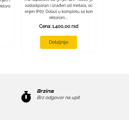
vodootporan i izrađen od metala, oc
ektoro
enjen IP67. Dolazi u kompletu sa kon
ektorom....
Cena: 1.400,00 rsd
Detaljnije
Brzina
Brz odgovor na upit