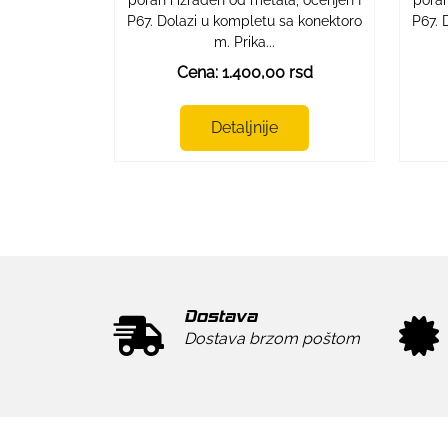
poran i izrađen od metala, ocenjen I
P67. 
P67. Dolazi u kompletu sa konektoro
m. Prika...
Cena: 1.400,00 rsd
Detaljnije
Dostava
Dostava brzom poštom