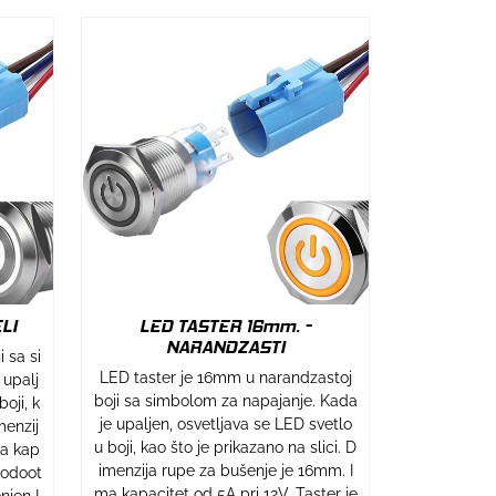
LI
LED TASTER 16mm. -
NARANDZASTI
 sa si
LED taster je 16mm u narandzastoj
 upalj
boji sa simbolom za napajanje. Kada
oji, k
je upaljen, osvetljava se LED svetlo
menzij
u boji, kao što je prikazano na slici. D
ma kap
imenzija rupe za bušenje je 16mm. I
vodoot
ma kapacitet od 5A pri 12V. Taster je
njen I