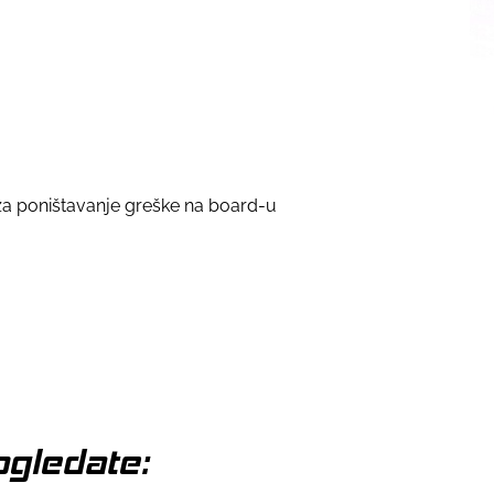
a poništavanje greške na board-u
gledate: