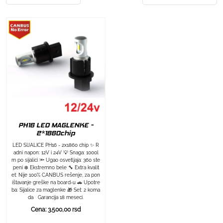
PH16 LED MAGLENKE -
2*1860chip
LED SIJALICE PH16 - 2x1860 chip ✨ R
adni napon: 12V i 24V 💡 Snaga: 1000l
m po sijalici 🔦 Ugao osvetljaja: 360 ste
peni ❄️ Ekstremno bele 🔧 Extra kvalit
et: Nije 100% CANBUS rešenje, za pon
ištavanje greške na board-u 🚗 Upotre
ba: Sijalice za maglenke 🎁 Set: 2 koma
da Garancija 18 meseci.
Cena: 3.500,00 rsd