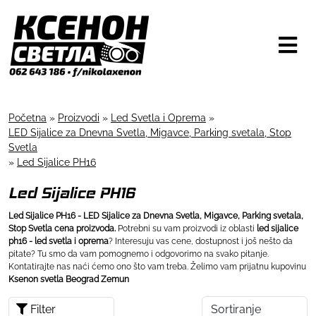
Početna
»
Proizvodi
»
Led Svetla i Oprema
»
LED Sijalice za Dnevna Svetla, Migavce, Parking svetala, Stop
Svetla
»
Led Sijalice PH16
Led Sijalice PH16
Led Sijalice PH16 - LED Sijalice za Dnevna Svetla, Migavce, Parking svetala,
Stop Svetla cena proizvoda.
Potrebni su vam proizvodi iz oblasti
led sijalice
ph16 - led svetla i oprema
? Interesuju vas cene, dostupnost i još nešto da
pitate? Tu smo da vam pomognemo i odgovorimo na svako pitanje.
Kontatirajte nas naći ćemo ono što vam treba. Želimo vam prijatnu kupovinu
Ksenon svetla Beograd Zemun
Filter