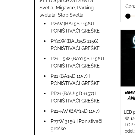
LED Sijalice za Dnevna
Cen
Svetla, Migavce, Parking
svetala, Stop Svetla
P21W (BA15S 1156) I
PONIŠTIVAČI GREŠKE
PY21W (BAU15S 1156) I
PONIŠTIVAČI GREŠKE
P21 - 5W (BAY15S 1156) I
PONIŠTIVAČI GREŠKE
P21 (BA15D 1157) I
PONIŠTIVAČI GREŠKE
BMW 
PR21 (BAU15D 1157) I
AN
PONIŠTIVAČI GREŠKE
P21-5W (BAY15D 1157)
LED p
W 12
P27W 3156 i Ponistivači
TOP 
greške
odeli