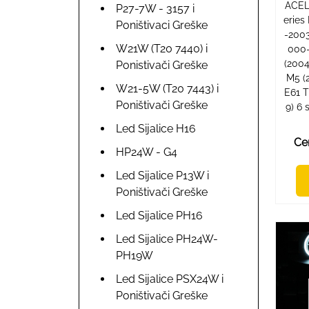
ACEL
P27-7W - 3157 i
eries
Poništivaci Greške
-2003
W21W (T20 7440) i
000-
(2004
Ponistivači Greške
M5 (
W21-5W (T20 7443) i
E61 
Poništivači Greške
9) 6 
Led Sijalice H16
Ce
HP24W - G4
Led Sijalice P13W i
Poništivači Greške
Led Sijalice PH16
Led Sijalice PH24W-
PH19W
Led Sijalice PSX24W i
Poništivači Greške