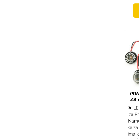
PON
ZA 
🌟 LE
za P
Name
ke za 
ima k