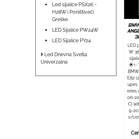
Led sijalice PSX26 -
H28W i Poništivači
Greške
BMW 
LED Sijalice PW24W
ANGE
3
LED Sijalice PY24
LED p
W 36
Led Dnevna Svetla
sija
Univerzalna
🌟✨ 
BMW m
E82 (
upes 
eries
06-20
CI w
9-20
s/co
Cen