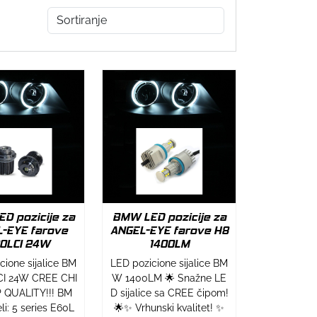
D pozicije za
BMW LED pozicije za
-EYE farove
ANGEL-EYE farove H8
0LCI 24W
1400LM
cione sijalice BM
LED pozicione sijalice BM
I 24W CREE CHI
W 1400LM 🌟 Snažne LE
P QUALITY!!! BM
D sijalice sa CREE čipom!
i: 5 series E60L
🌟✨ Vrhunski kvalitet! ✨