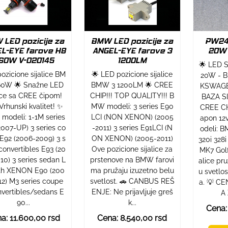
LED pozicije za
BMW LED pozicije za
PW24
L-EYE farove H8
ANGEL-EYE farove 3
20W 
60W V-020145
1200LM
🌟 LED 
ozicione sijalice BM
🌟 LED pozicione sijalice
20W - 
0W 🌟 Snažne LED
BMW 3 1200LM 🌟 CREE
KSWAGE
lice sa CREE čipom!
CHIP!!! TOP QUALITY!!! B
BAZA S
Vrhunski kvalitet! ✨
MW modeli: 3 series E90
CREE CH
odeli: 1-1M series
LCI (NON XENON) (2005
apon 12
2007-UP) 3 series co
-2011) 3 series E91LCI (N
odeli: 
E92 (2006-2009) 3 s
ON XENON) (2005-2011)
320i 328
 convertibles E93 (20
Ove pozicione sijalice za
MK7 Golf
10) 3 series sedan L
prstenove na BMW farovi
alice pru
ith XENON E90 (200
ma pružaju izuzetno belu
u svetlos
12) M3 series coupe
svetlost. 🚗 CANBUS REŠ
a. 💡 C
nvertibles/sedans E
ENJE: Ne prijavljuje greš
A 
90...
k...
Cena:
a: 11.600,00 rsd
Cena: 8.540,00 rsd