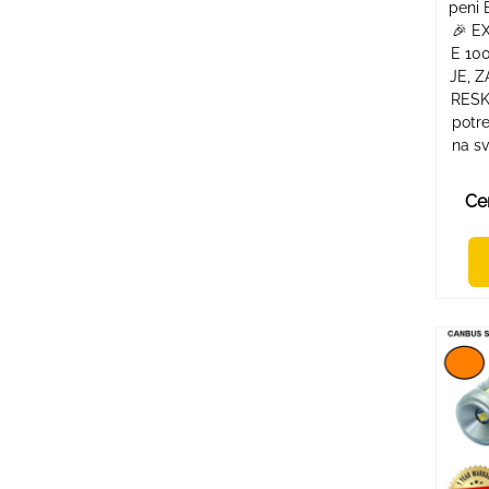
peni
🎉 E
E 10
JE, 
RESK
potre
na sv
Ce