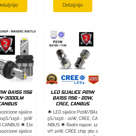
etaljnije
Detaljnije
1W BA15S 1156
LED SIJALICE P21W
W-3000LM
BA15S 1156 - 20W,
CANBUS
CREE, CANBUS
ozicione sijalice
🌟 LED sijalice P21W/BA1
15S/1156 - 30W
5S/1156 - 20W, CREE, CA
 CANBUS 🌟 Ele
NBUS 🌟 Radni napon: 12
ozicione sijalice
v!!! 20W, CREE chip 360 s