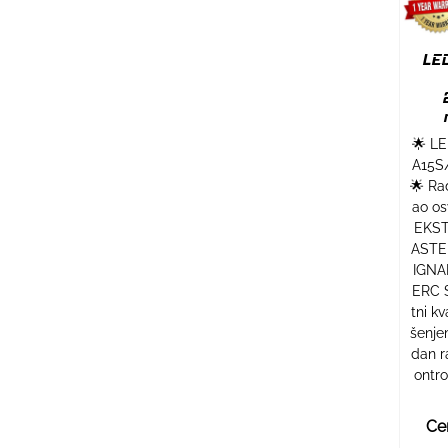
LED
🌟 L
A15S
🌟 Ra
ao os
EKS
ASTE 
IGNA
ERC S
tni k
šenje
dan r
ontro
Ce