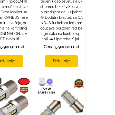
pom - 3000LM !!!
tepeni ugao osvetljaja Ek
ite moć bele sve
stremno bele 🔍 Socivo n
 Extra kvalitet sa
a prednjem delu sijalice!
im CANBUS reše
💡 Dodatni kvalitet, sa CA
mirnu vožnju, be
NBUS funkcijom koja om
ja na kontrolnoj
ogućava pouzdan rad be
RADNI NAPON: 12v
z grešaka na kontrolnoj t
 SET 2kom 🎁 ...
abli. 🚗 Upotreba: Sijal...
 5.900,00 rsd
Cena: 5.900,00 rsd
etaljnije
Detaljnije