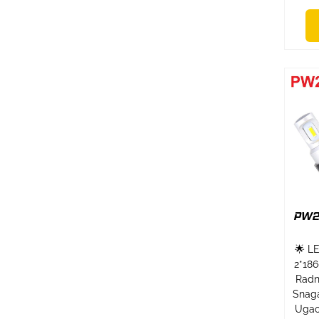
PW2
🌟 L
2*18
Radni
Snaga
Ugao 