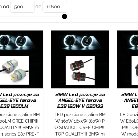
a od
do
LED pozicije za
BMW LED pozicije za
BMW LE
GEL-EYE farove
ANGEL-EYE farove
ANGEL
E39 1200LM
E39 160W V-020133
E6
ozicione sijalice BM
LED pozicione sijalice BM
LED pozi
00LM CREE CHIP!!!
W 160W 16x5W (80W) P
W E60LC
QUALITY!!! BMW m
O SIJALICI - CREE CHIP!!!
P!!! TO
: 1 series E87 PRE-F
TOP QUALITY!!! BMW m
W model