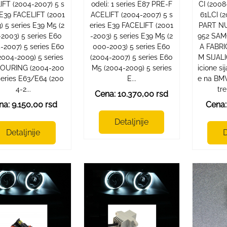
IFT (2004-2007) 5 s
odeli: 1 series E87 PRE-F
CI (2008
 E39 FACELIFT (2001
ACELIFT (2004-2007) 5 s
61LCI (
) 5 series E39 M5 (2
eries E39 FACELIFT (2001
PART NU
2003) 5 series E60
-2003) 5 series E39 M5 (2
952 SA
-2007) 5 series E60
000-2003) 5 series E60
A FABR
2004-2009) 5 series
(2004-2007) 5 series E60
M SIJAL
TOURING (2004-200
M5 (2004-2009) 5 series
icione si
series E63/E64 (200
E...
e na BMW
4-2...
tre
Cena: 10.370,00 rsd
na: 9.150,00 rsd
Cena:
Detaljnije
Detaljnije
D