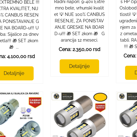
Radni napon: 9-40v Extre
s HP či
 EXTREMNO BELE !!!
mno bele, vrhunski kvalit
Oslobod
XTRA KVALITET, NIJ
et 💡 NIJE 100% CANBUS
tlosti! 
0% CANBUS RESEN
RESENJE, ZA PONISTAV
ugrađen
ZA PONISTAVANJE G
ANJE GRESKE NA BOAR
njem za 
E NA BOARD-u!!! U
D-u!!! 🎁 SET 2kom 🎁 G
z ometan
ba: Sijalice za dnev
arancija 12 meseci.
tabli. 
etla!!! 🎁 SET 2kom
!!! 🎁
🎁 ...
Cena: 2.350,00 rsd
Cena:
na: 4.100,00 rsd
Detaljnije
D
Detaljnije