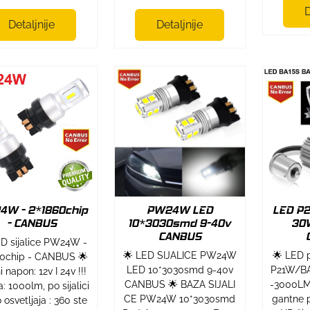
D
Detaljnije
Detaljnije
4W - 2*1860chip
PW24W LED
LED P2
- CANBUS
10*3030smd 9-40v
30
CANBUS
ED sijalice PW24W -
🌟 LED SIJALICE PW24W
🌟 LED p
60chip - CANBUS 🌟
LED 10*3030smd 9-40v
P21W/BA
 napon: 12v I 24v !!!
CANBUS 🌟 BAZA SIJALI
-3000LM
: 1000lm, po sijalici
CE PW24W 10*3030smd
gantne p
osvetljaja : 360 ste