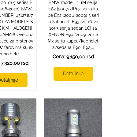
-2010) 5 series E
BMW modeli: 1-1M serija
2008-2010) BMW
E82 (2007-UP) 3 serija ku
MBER: 63127187
pe E92 (2006-2009) 3 seri
MO ZA MODELE S
ja kabrioleti E93 (2006-20
IČKIM HALOGENI
10) 3 serija sedan LCI sa
ICAMA!!! Ove poz
XENON E90 (2009-2012)
jalice za prstenov
M3 serija kupea/kabriolet
 farovima su ex
a/sedana E90, E92,...
mno bele...
Cena: 9.150,00 rsd
 7.320,00 rsd
Detaljnije
etaljnije