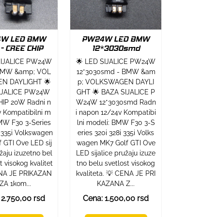
W LED BMW
PW24W LED BMW
- CREE CHIP
12*3030smd
SIJALICE PW24W
🌟 LED SIJALICE PW24W
BMW &amp; VOL
12*3030smd - BMW &am
N DAYLIGHT 🌟
p; VOLKSWAGEN DAYLI
IJALICE PW24W
GHT 🌟 BAZA SIJALICE P
IP 20W Radni n
W24W 12*3030smd Radn
v Kompatibilni m
i napon 12/24v Kompatibi
BMW F30 3-Series
lni modeli: BMW F30 3-S
i 335i Volkswagen
eries 320i 328i 335i Volks
 GTI Ove LED sij
wagen MK7 Golf GTI Ove
žaju izuzetno bel
LED sijalice pružaju izuze
t visokog kvalitet
tno belu svetlost visokog
ENA JE PRIKAZAN
kvaliteta. 💡 CENA JE PRI
ZA 1kom...
KAZANA Z...
 2.750,00 rsd
Cena: 1.500,00 rsd