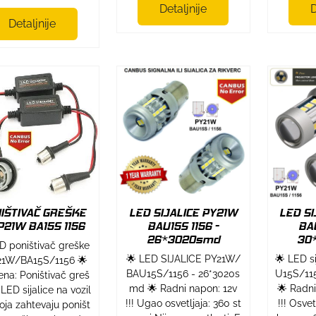
Detaljnije
D
Detaljnije
IŠTIVAČ GREŠKE
LED SIJALICE PY21W
LED SI
P21W BA15S 1156
BAU15S 1156 -
BAU
26*3020smd
30
D poništivač greške
🌟 LED SIJALICE PY21W/
🌟 LED s
21W/BA15S/1156 🌟
BAU15S/1156 - 26*3020s
U15S/11
na: Poništivač greš
md 🌟 Radni napon: 12v
🌟 Radni
LED sijalice na vozil
!!! Ugao osvetljaja: 360 st
!!! Osve
oja zahtevaju poništ