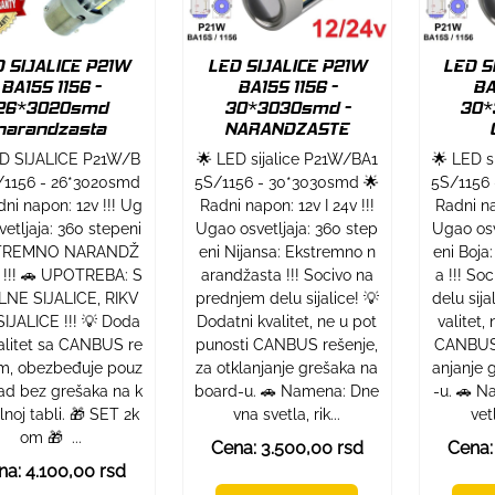
 SIJALICE P21W
LED SIJALICE P21W
LED S
BA15S 1156 -
BA15S 1156 -
BA
26*3020smd
30*3030smd -
30*
narandzasta
NARANDZASTE
ED SIJALICE P21W/B
🌟 LED sijalice P21W/BA1
🌟 LED s
/1156 - 26*3020smd
5S/1156 - 30*3030smd 🌟
5S/1156 
dni napon: 12v !!! Ug
Radni napon: 12v I 24v !!!
Radni na
vetljaja: 360 stepeni
Ugao osvetljaja: 360 step
Ugao osv
TREMNO NARANDŽ
eni Nijansa: Ekstremno n
eni Boja
!!! 🚗 UPOTREBA: S
arandžasta !!! Socivo na
a !!! So
LNE SIJALICE, RIKV
prednjem delu sijalice! 💡
delu sija
IJALICE !!! 💡 Doda
Dodatni kvalitet, ne u pot
valitet,
valitet sa CANBUS re
punosti CANBUS rešenje,
CANBUS 
m, obezbeđuje pouz
za otklanjanje grešaka na
anjanje 
ad bez grešaka na k
board-u. 🚗 Namena: Dne
-u. 🚗 
lnoj tabli. 🎁 SET 2k
vna svetla, rik...
vetl
om 🎁 ...
Cena: 3.500,00 rsd
Cena:
na: 4.100,00 rsd