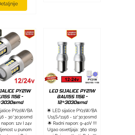
etaljnije
JALICE PY21W
LED SIJALICE PY21W
15S 1156 -
BAU15S 1156 -
*3030smd
12*3030smd
ijalice PY21W/BA
🌟 LED sijalice PY21W/BA
56 - 30*3030smd
U15S/1156 - 12*3030smd
 napon: 12v I 24v
🌟 Radni napon: 9-40V !!!
tljenost u punom
Ugao osvetljaja: 360 step