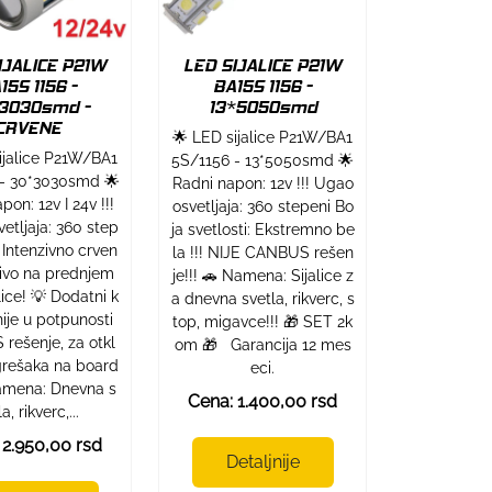
IJALICE P21W
LED SIJALICE P21W
15S 1156 -
BA15S 1156 -
3030smd -
13*5050smd
CRVENE
🌟 LED sijalice P21W/BA1
ijalice P21W/BA1
5S/1156 - 13*5050smd 🌟
- 30*3030smd 🌟
Radni napon: 12v !!! Ugao
pon: 12v I 24v !!!
osvetljaja: 360 stepeni Bo
etljaja: 360 step
ja svetlosti: Ekstremno be
: Intenzivno crven
la !!! NIJE CANBUS rešen
civo na prednjem
je!!! 🚗 Namena: Sijalice z
lice! 💡 Dodatni k
a dnevna svetla, rikverc, s
 nije u potpunosti
top, migavce!!! 🎁 SET 2k
rešenje, za otkl
om 🎁 Garancija 12 mes
grešaka na board
eci.
Namena: Dnevna s
Cena: 1.400,00 rsd
a, rikverc,...
 2.950,00 rsd
Detaljnije