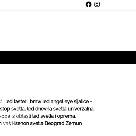
ći:
led tasteri, bmw led angel eye sijalice -
 stop svetla, led dnevna svetla univerzalna
.
voda iz oblasti
led svetla i oprema
.
em vaš
Ksenon svetla Beograd Zemun