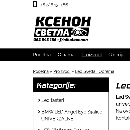
062/643-186
Početna
O nama
Proizvodi
Galerija
Početna
»
Proizvodi
»
Led Svetla i Oprema
Led
Kategorije:
Led Sv
Led tasteri
univer
Na ovo
BMW LED Angel Eye Sijalice
Kontak
- UNIVERZALNE