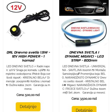
DRL Dnevno svetlo 1.5W -
DNEVNA SVETLA I
12V HIGH POWER - 1
DYNAMIC MIGAVCI - LED
komad
STRIP - 600mm
LED DNEVNO SVETLO ⚡ Radni napo
LED DNEVNA SVETLA - UNIVERZAL
n: 12V💡 Snaga po komadu: 1.5W🔌 Ko
NA - SAVITLJIVA 600mm 🔌 Montaža:
mpletno vodootporna: IP68🎨 Boja sve
Samolepljivo🌈 Promenljiva boja: BEL
tlosti: 6500K - KRISTALNO BELA📏 Di
O, NARANDŽASTO DYNAMIC💡 Dnev
menzije: 20x25mm🔌 Količina: 1 komad
no svetlo: 6000K - KRISTALNO BEL
🔌 Dužina kabla: 70cm Garancija 24 m
A🔶 Migavci: NARANDŽASTA DYNAMI
eseca.
C (TRCECE SVETLO)📏 Dužina: 600m
m📦 Set: 2kom. Garancija 12 meseci.
Cena: 500,00 rsd
Cena: 3.500,00 rsd
Detaljnije
Detaljnije