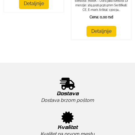
svetlosti: 7000K - Ultra jaka svetlost Di
Detaljnije
menzije: 165.5x18.5x36.5mm Sertifikati:
CE, E-mark Artikal: 130034...
Cena: 0,00 rsd
Detaljnije
Dostava
Dostava brzom poštom
Kvalitet
Kvalitet na prvom mestu