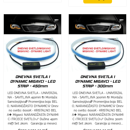
DNEVNA SVETLA I
DNEVNA SVETLA I
DYNAMIC MIGAVCI - LED
DYNAMIC MIGAVCI - LED
STRIP - 450mm
STRIP - 300mm
LED DNEVNA SVETLA - UNIVERZAL
LED DNEVNA SVETLA - UNIVERZAL
NA - SAVITLJIVA 450mm 🔌 Montaža:
NA - SAVITLJIVA 300mm 🔌 Montaža:
Samolepljivo🌈 Promenljiva boja: BEL
Samolepljivo🌈 Promenljiva boja: BEL
O, NARANDŽASTO DYNAMIC💡 Dnev
O, NARANDŽASTO DYNAMIC💡 Dnev
no svetlo: 6000K - KRISTALNO BEL
no svetlo: 6000K - KRISTALNO BEL
A🔶 Migavci: NARANDŽASTA DYNAMI
A🔶 Migavci: NARANDŽASTA DYNAMI
C (TRCECE SVETLO)📏 Dužina: 450m
C (TRCECE SVETLO)📏 Dužina: 300m
m📦 Set: 2kom. Garancija 12 meseci.
m📦 Set: 2kom. Garancija 12 meseci....