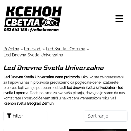
Početna
»
Proizvodi
»
Led Svetla i Oprema
»
Led Dnevna Svetla Univerzalna
Led Dnevna Svetla Univerzalna
Led Dnevna Svetla Univerzalna cena proizvoda.
Ukoliko ste zainteresovani
za kupovinu naših proizvoda predlažemo da pogledate cene i izaberete
proizvod koji vam je potreban iz oblasti
led dnevna svetla univerzalna - led
svetla i oprema
. Dostupni smo za sva vaša pitanja, dovoljno je samo da nas
kontatirate i proizvod će vam stići u najkraćem vremenskom roku. Vaš
Ksenon svetla Beograd Zemun
Filter