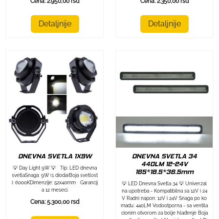
Cena: 2.950,00 rsd
Cena: 2.350,00 rsd
Detaljnije
Detaljnije
DNEVNA SVETLA 1X9W
DNEVNA SVETLA 34
440LM 12-24V
💡 Day Light 9W 💡 Tip: LED dnevna
165*18.5*36.5mm
svetlaSnaga: 9W (1 dioda)Boja svetlost
i: 6000KDimenzije: 52x40mm Garancij
💡 LED Dnevna Svetla 34 💡 Univerzal
a 12 meseci.
na upotreba - Kompatibilna sa 12V i 24
V Radni napon: 12V i 24V Snaga po ko
Cena: 5.300,00 rsd
madu: 440LM Vodootporna - sa ventila
cionim otvorom za bolje hlađenje Boja