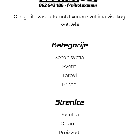
Obogatite Vaš automobil xenon svetlima visokog
kvaliteta
Kategorije
Xenon svetla
Svetla
Farovi
Brisači
Stranice
Početna
O nama
Proizvodi