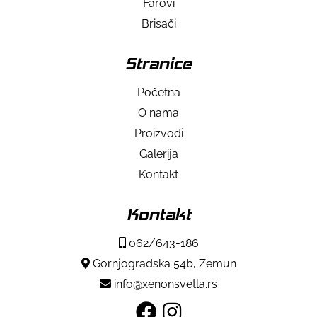
Farovi
Brisači
Stranice
Početna
O nama
Proizvodi
Galerija
Kontakt
Kontakt
062/643-186
Gornjogradska 54b, Zemun
info@xenonsvetla.rs