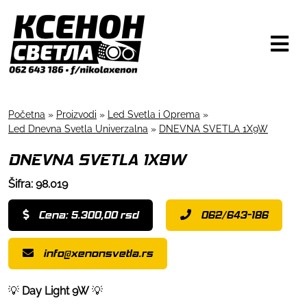
Početna
»
Proizvodi
»
Led Svetla i Oprema
»
Led Dnevna Svetla Univerzalna
»
DNEVNA SVETLA 1X9W
DNEVNA SVETLA 1X9W
Šifra: 98.019
Cena: 5.300,00 rsd
062/643-186
info@xenonsvetla.rs
💡
Day Light 9W
💡