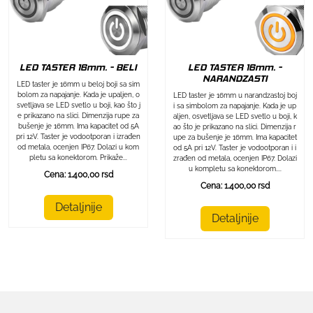
LED TASTER 16mm. - BELI
LED TASTER 16mm. -
NARANDZASTI
LED taster je 16mm u beloj boji sa sim
bolom za napajanje. Kada je upaljen, o
LED taster je 16mm u narandzastoj boj
svetljava se LED svetlo u boji, kao što j
i sa simbolom za napajanje. Kada je up
e prikazano na slici. Dimenzija rupe za
aljen, osvetljava se LED svetlo u boji, k
bušenje je 16mm. Ima kapacitet od 5A
ao što je prikazano na slici. Dimenzija r
pri 12V. Taster je vodootporan i izrađen
upe za bušenje je 16mm. Ima kapacitet
od metala, ocenjen IP67. Dolazi u kom
od 5A pri 12V. Taster je vodootporan i i
pletu sa konektorom. Prikaže...
zrađen od metala, ocenjen IP67. Dolazi
u kompletu sa konektorom....
Cena: 1.400,00 rsd
Cena: 1.400,00 rsd
Detaljnije
Detaljnije