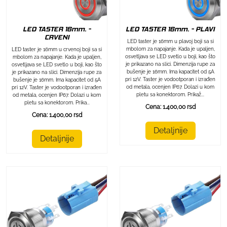
LED TASTER 16mm. - PLAVI
LED TASTER 16mm. -
CRVENI
LED taster je 16mm u plavoj boji sa si
mbolom za napajanje. Kada je upaljen,
LED taster je 16mm u crvenoj boji sa si
osvetljava se LED svetlo u boji, kao što
mbolom za napajanje. Kada je upaljen,
je prikazano na slici. Dimenzija rupe za
osvetljava se LED svetlo u boji, kao što
bušenje je 16mm. Ima kapacitet od 5A
je prikazano na slici. Dimenzija rupe za
pri 12V. Taster je vodootporan i izrađen
bušenje je 16mm. Ima kapacitet od 5A
od metala, ocenjen IP67. Dolazi u kom
pri 12V. Taster je vodootporan i izrađen
pletu sa konektorom. Prikaž...
od metala, ocenjen IP67. Dolazi u kom
pletu sa konektorom. Prika...
Cena: 1.400,00 rsd
Cena: 1.400,00 rsd
Detaljnije
Detaljnije