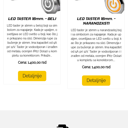
LED TASTER 16mm. - BELI
LED TASTER 16mm. -
NARANDZASTI
LED taster je 16mm u beloj boji sa sim
bolom za napajanje. Kada je upaljen, o
LED taster je 16mm u narandzastoj boj
svetljava se LED svetlo u boji, kao što j
i sa simbolom za napajanje. Kada je up
e prikazano na slici. Dimenzija rupe za
aljen, osvetljava se LED svetlo u boji, k
bušenje je 16mm. Ima kapacitet od 5A
ao što je prikazano na slici. Dimenzija r
pri 12V. Taster je vodootporan i izrađen
upe za bušenje je 16mm. Ima kapacitet
od metala, ocenjen IP67. Dolazi u kom
od 5A pri 12V. Taster je vodootporan i i
pletu sa konektorom. Prikaže...
zrađen od metala, ocenjen IP67. Dolazi
u kompletu sa konektorom....
Cena: 1.400,00 rsd
Cena: 1.400,00 rsd
Detaljnije
Detaljnije