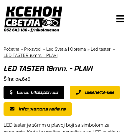
Početna
»
Proizvodi
»
Led Svetla i Oprema
»
Led tasteri
»
LED TASTER 16mm. - PLAVI
LED TASTER 16mm. - PLAVI
Šifra: 05.646
Cena: 1.400,00 rsd
062/643-186
info@xenonsvetla.rs
LED taster je 16mm u plavoj boji sa simbolom za