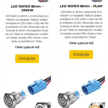
LED TASTER 16mm. - PLAVI
LED TASTER 16mm. -
CRVENI
LED taster je 16mm u plavoj boji sa si
mbolom za napajanje. Kada je upaljen,
LED taster je 16mm u crvenoj boji sa si
osvetljava se LED svetlo u boji, kao što
mbolom za napajanje. Kada je upaljen,
je prikazano na slici. Dimenzija rupe za
osvetljava se LED svetlo u boji, kao što
bušenje je 16mm. Ima kapacitet od 5A
je prikazano na slici. Dimenzija rupe za
pri 12V. Taster je vodootporan i izrađen
bušenje je 16mm. Ima kapacitet od 5A
od metala, ocenjen IP67. Dolazi u kom
pri 12V. Taster je vodootporan i izrađen
pletu sa konektorom. Prikaž...
od metala, ocenjen IP67. Dolazi u kom
pletu sa konektorom. Prika...
Cena: 1.400,00 rsd
Cena: 1.400,00 rsd
Detaljnije
Detaljnije