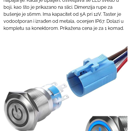
napajanje. Kada je upaljen, osvetljava se LED svetlo u
boji, kao što je prikazano na slici. Dimenzija rupe za
bušenje je 16mm. Ima kapacitet od 5A pri 12V. Taster je
vodootporan i izrađen od metala, ocenjen IP67. Dolazi u
kompletu sa konektorom. Prikažena cena je za 1 komad.