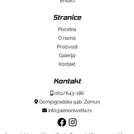
Brisači
Stranice
Početna
O nama
Proizvodi
Galerija
Kontakt
Kontakt
062/643-186
Gornjogradska 54b, Zemun
info@xenonsvetla.rs