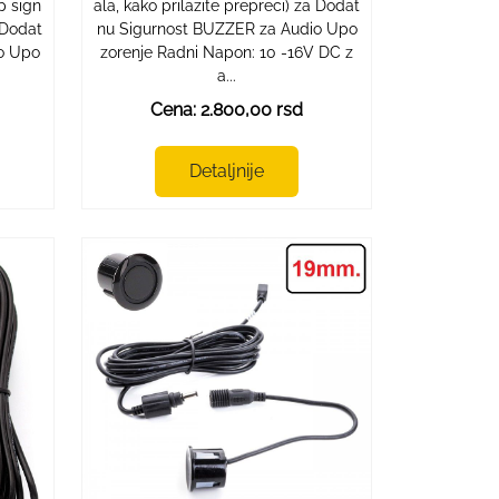
p sign
ala, kako prilazite prepreci) za Dodat
a Dodat
nu Sigurnost BUZZER za Audio Upo
o Upo
zorenje Radni Napon: 10 -16V DC z
a...
Cena: 2.800,00 rsd
Detaljnije