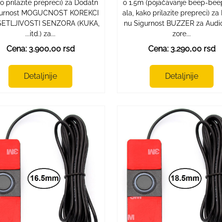
o prilazite prepreci) za Dodatn
o 1.5m (pojačavanje beep-bee
gurnost MOGUCNOST KOREKCI
ala, kako prilazite prepreci) z
SETLJIVOSTI SENZORA (KUKA,
nu Sigurnost BUZZER za Audi
...itd.) za...
zore...
Cena: 3.900,00 rsd
Cena: 3.290,00 rsd
Detaljnije
Detaljnije