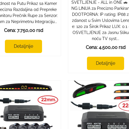
SVETLJENJE - ALL in ONE 🚗 
dnost na Putu Prikaz sa Kamer
NG LINIJA za Precizno Parkira
recizna Razdaljina od Prepreke
DOOTPORNA: IP rating: IP68 
nitoru Prečnik Rupe za Senzor:
zdanost u Svim Uslovima Lens
m za Neprimetnu Integraciju...
e: 120 za Širok Prikaz LUX: 0.1
Cena: 7.750,00 rsd
OSVETLJENJE za Jasnu Sliku 
noću TV syst...
Detaljnije
Cena: 4.500,00 rsd
Detaljnije