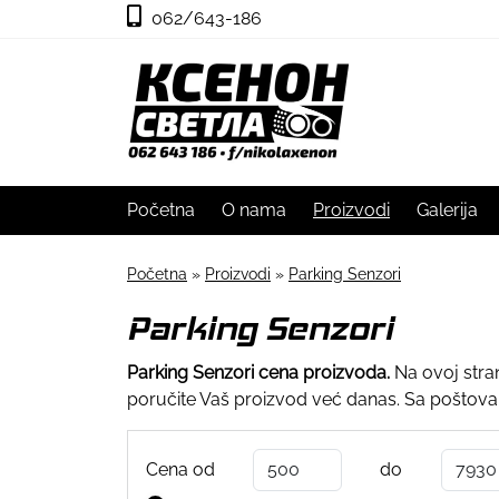
062/643-186
Početna
O nama
Proizvodi
Galerija
Početna
»
Proizvodi
»
Parking Senzori
Parking Senzori
Parking Senzori cena proizvoda.
Na ovoj stra
poručite Vaš proizvod već danas. Sa poštov
Cena od
do