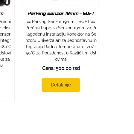
mm
Parking senzor 19mm - SOFT
Prečni
🚗 Parking Senzor 19mm - SOFT 🚗
Fleksi
Prečnik Rupe za Senzor: 19mm za Pr
Senzor
ilagođenu Instalaciju Konektor na Se
Integr
nzoru Univerzalan za Jednostavnu In
/+80°C
tegraciju Radna Temperatura: -20/+
Uslovi
50°C za Pouzdanost u Različitim Usl
le za
ovima
ma
Cena: 500,00 rsd
Detaljnije