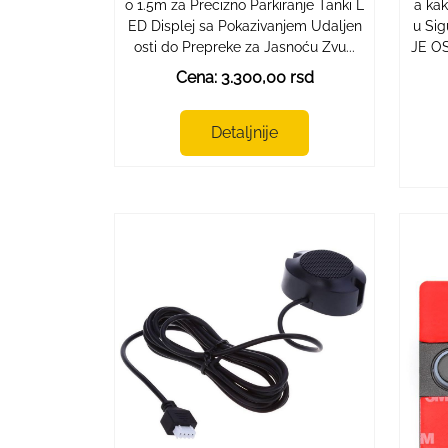
o 1.5m za Precizno Parkiranje Tanki L
a kak
ED Displej sa Pokazivanjem Udaljen
u Si
osti do Prepreke za Jasnoću Zvu...
JE O
Cena: 3.300,00 rsd
Detaljnije