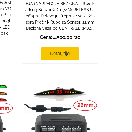
PARKI
EJA (NAPRED) JE BEŽIČNA !!!!! 🚗 P
nje VO
arking Senzor XD-072 WIRELESS Ur
za Pou
eđaj za Detekciju Prepreke sa 4 Sen
 angl
zora Prečnik Rupe za Senzor: 22mm
 - LED
Bežična Veza od CENTRALE (POZ...
čak i
Cena: 4.500,00 rsd
Detaljnije