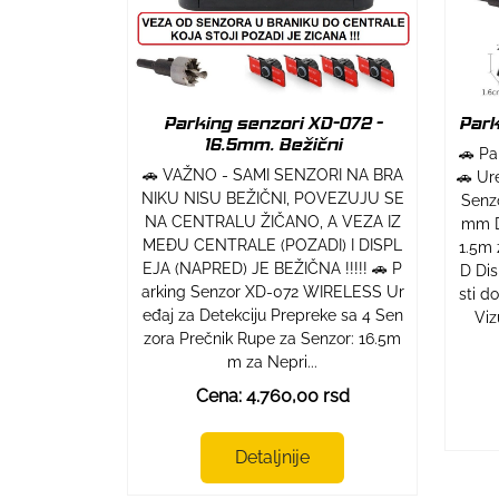
Parking senzori XD-072 -
Park
16.5mm. Bežični
🚗 Pa
🚗 VAŽNO - SAMI SENZORI NA BRA
🚗 Ur
NIKU NISU BEŽIČNI, POVEZUJU SE
Senzo
NA CENTRALU ŽIČANO, A VEZA IZ
mm D
MEĐU CENTRALE (POZADI) I DISPL
1.5m 
EJA (NAPRED) JE BEŽIČNA !!!!! 🚗 P
D Dis
arking Senzor XD-072 WIRELESS Ur
sti d
eđaj za Detekciju Prepreke sa 4 Sen
Viz
zora Prečnik Rupe za Senzor: 16.5m
m za Nepri...
Cena: 4.760,00 rsd
Detaljnije