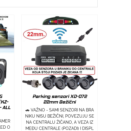
G
Parking senzori XD-072
(KZ-
22mm Bežični
- ALL
🚗 VAŽNO - SAMI SENZORI NA BRA
NIKU NISU BEŽIČNI, POVEZUJU SE
KAMER
NA CENTRALU ŽIČANO, A VEZA IZ
LED O
MEĐU CENTRALE (POZADI) I DISPL