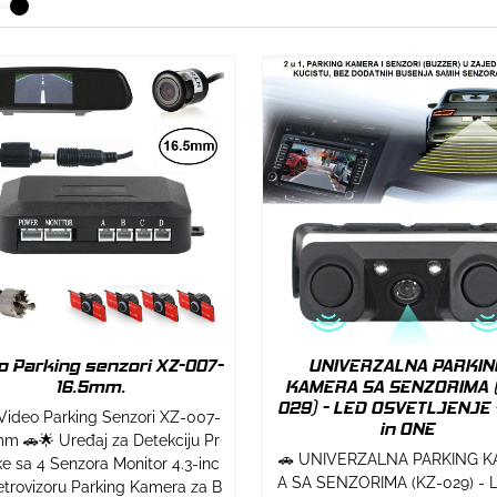
o Parking senzori XZ-007-
UNIVERZALNA PARKIN
16.5mm.
KAMERA SA SENZORIMA 
029) - LED OSVETLJENJE 
Video Parking Senzori XZ-007-
in ONE
m 🚗🌟 Uređaj za Detekciju Pr
🚗 UNIVERZALNA PARKING 
e sa 4 Senzora Monitor 4.3-inc
A SA SENZORIMA (KZ-029) - 
etrovizoru Parking Kamera za B