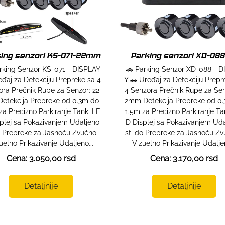
ing senzori KS-071-22mm
Parking senzori XD-088
rking Senzor KS-071 - DISPLAY
🚗 Parking Senzor XD-088 - D
eđaj za Detekciju Prepreke sa 4
Y 🚗 Uređaj za Detekciju Prepr
ra Prečnik Rupe za Senzor: 22
4 Senzora Prečnik Rupe za Sen
etekcija Prepreke od 0.3m do
2mm Detekcija Prepreke od 0
za Precizno Parkiranje Tanki LE
1.5m za Precizno Parkiranje Ta
plej sa Pokazivanjem Udaljeno
D Displej sa Pokazivanjem Ud
o Prepreke za Jasnoću Zvučno i
sti do Prepreke za Jasnoću Zv
uelno Prikazivanje Udaljeno...
Vizuelno Prikazivanje Udaljen
Cena: 3.050,00 rsd
Cena: 3.170,00 rsd
Detaljnije
Detaljnije