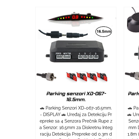
Parking senzori XD-067-
Park
16.5mm.
🚗 Parking Senzori XD-067-16.5mm.
🚗 Pa
- DISPLAY 🚗 Uređaj za Detekciju Pr
🚗 Ur
epreke sa 4 Senzora Prečnik Rupe z
Senzo
a Senzor: 16.5mm za Diskretnu Integ
mm D
raciju Detekcija Prepreke od 0.3m d
1.8m 