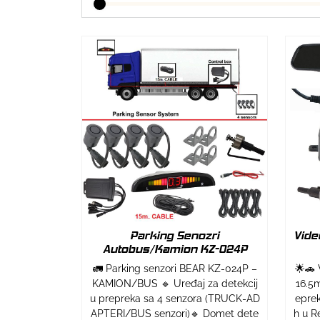
Parking Senozri
Vide
Autobus/Kamion KZ-024P
🚛 Parking senzori BEAR KZ-024P –
🌟🚗 
KAMION/BUS 🔹 Uređaj za detekcij
16.5m
u prepreka sa 4 senzora (TRUCK-AD
eprek
APTERI/BUS senzori)🔹 Domet dete
h u R