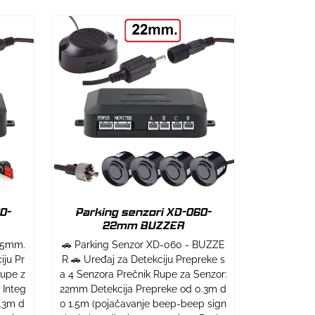
0-
Parking senzori XD-060-
22mm BUZZER
6.5mm.
🚗 Parking Senzor XD-060 - BUZZE
iju Pr
R 🚗 Uređaj za Detekciju Prepreke s
Rupe z
a 4 Senzora Prečnik Rupe za Senzor:
 Integ
22mm Detekcija Prepreke od 0.3m d
0.3m d
o 1.5m (pojačavanje beep-beep sign