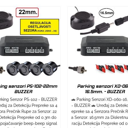
ing senzori PS-102-22mm
Parking senzori XD-06
BUZZER
16.5mm. - BUZZER
rking Senzor PS-102 - BUZZER
🚗 Parking Senzori XD-060-1
eđaj za Detekciju Prepreke sa 4
- BUZZER 🚗 Uređaj za Detekc
ra Prečnik Rupe za Senzor: 22
epreke sa 4 Senzora Prečnik 
etekcija Prepreke od 0.3m do
a Senzor: 16.5mm za Diskretnu
(pojačavanje beep-beep signal
raciju Detekcija Prepreke od 