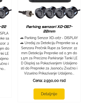
-22
Parking senzori XD-067-
22mm
ISPLA
🚗 Parking Senzor XD-067 - DISPLAY
eke sa
🚗 Uređaj za Detekciju Prepreke sa 4
zor: 2
Senzora Prečnik Rupe za Senzor: 22
.3m do
mm Detekcija Prepreke od 0.3m do
nki LE
1.5m za Precizno Parkiranje Tanki LE
aljeno
D Displej sa Pokazivanjem Udaljeno
učno i
sti do Prepreke za Jasnoću Zvučno i
o...
Vizuelno Prikazivanje Udaljeno...
Cena: 2.930,00 rsd
Detaljnije