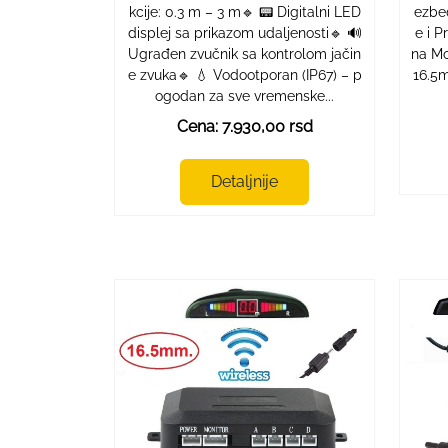
kcije: 0.3 m – 3 m🔹 📟 Digitalni LED
ezbe
displej sa prikazom udaljenosti🔹 🔊
e i P
Ugrađen zvučnik sa kontrolom jačin
na Mo
e zvuka🔹 💧 Vodootporan (IP67) – p
16.5m
ogodan za sve vremenske...
Cena: 7.930,00 rsd
Detaljnije