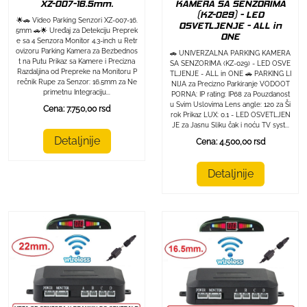
XZ-007-16.5mm.
KAMERA SA SENZORIMA
(KZ-029) - LED
🌟🚗 Video Parking Senzori XZ-007-16.
OSVETLJENJE - ALL in
5mm 🚗🌟 Uređaj za Detekciju Preprek
ONE
e sa 4 Senzora Monitor 4.3-inch u Retr
ovizoru Parking Kamera za Bezbednos
🚗 UNIVERZALNA PARKING KAMERA
t na Putu Prikaz sa Kamere i Precizna
SA SENZORIMA (KZ-029) - LED OSVE
Razdaljina od Prepreke na Monitoru P
TLJENJE - ALL in ONE 🚗 PARKING LI
rečnik Rupe za Senzor: 16.5mm za Ne
NIJA za Precizno Parkiranje VODOOT
primetnu Integraciju...
PORNA: IP rating: IP68 za Pouzdanost
u Svim Uslovima Lens angle: 120 za Ši
Cena: 7.750,00 rsd
rok Prikaz LUX: 0.1 - LED OSVETLJEN
JE za Jasnu Sliku čak i noću TV syst...
Detaljnije
Cena: 4.500,00 rsd
Detaljnije