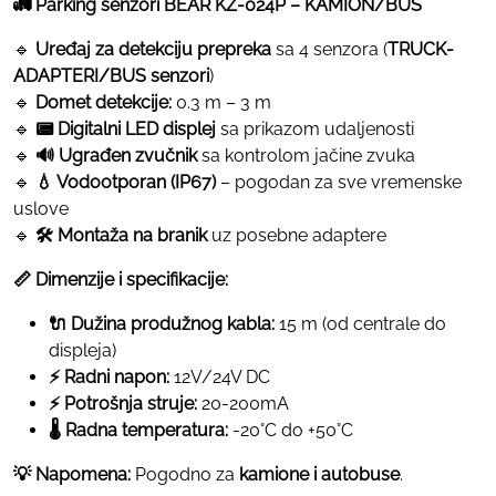
🚛 Parking senzori BEAR KZ-024P – KAMION/BUS
🔹
Uređaj za detekciju prepreka
sa 4 senzora (
TRUCK-
ADAPTERI/BUS senzori
)
🔹
Domet detekcije:
0.3 m – 3 m
🔹
📟 Digitalni LED displej
sa prikazom udaljenosti
🔹
🔊 Ugrađen zvučnik
sa kontrolom jačine zvuka
🔹
💧 Vodootporan (IP67)
– pogodan za sve vremenske
uslove
🔹
🛠️ Montaža na branik
uz posebne adaptere
📏 Dimenzije i specifikacije:
🔌 Dužina produžnog kabla:
15 m (od centrale do
displeja)
⚡ Radni napon:
12V/24V DC
⚡ Potrošnja struje:
20-200mA
🌡️ Radna temperatura:
-20°C do +50°C
💡 Napomena:
Pogodno za
kamione i autobuse
.