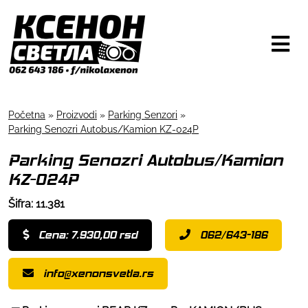
Početna
»
Proizvodi
»
Parking Senzori
»
Parking Senozri Autobus/Kamion KZ-024P
Parking Senozri Autobus/Kamion
KZ-024P
Šifra: 11.381
Cena: 7.930,00 rsd
062/643-186
info@xenonsvetla.rs