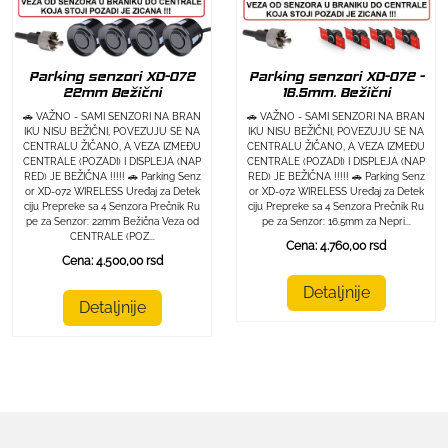
Parking senzori XD-072
Parking senzori XD-072 -
22mm Bežični
16.5mm. Bežični
🚗 VAŽNO - SAMI SENZORI NA BRAN
🚗 VAŽNO - SAMI SENZORI NA BRAN
IKU NISU BEŽIČNI, POVEZUJU SE NA
IKU NISU BEŽIČNI, POVEZUJU SE NA
CENTRALU ŽIČANO, A VEZA IZMEĐU
CENTRALU ŽIČANO, A VEZA IZMEĐU
CENTRALE (POZADI) I DISPLEJA (NAP
CENTRALE (POZADI) I DISPLEJA (NAP
RED) JE BEŽIČNA !!!!! 🚗 Parking Senz
RED) JE BEŽIČNA !!!!! 🚗 Parking Senz
or XD-072 WIRELESS Uređaj za Detek
or XD-072 WIRELESS Uređaj za Detek
ciju Prepreke sa 4 Senzora Prečnik Ru
ciju Prepreke sa 4 Senzora Prečnik Ru
pe za Senzor: 22mm Bežična Veza od
pe za Senzor: 16.5mm za Nepri...
CENTRALE (POZ...
Cena: 4.760,00 rsd
Cena: 4.500,00 rsd
Detaljnije
Detaljnije