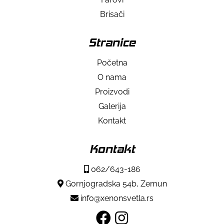
Brisači
Stranice
Početna
O nama
Proizvodi
Galerija
Kontakt
Kontakt
062/643-186
Gornjogradska 54b, Zemun
info@xenonsvetla.rs