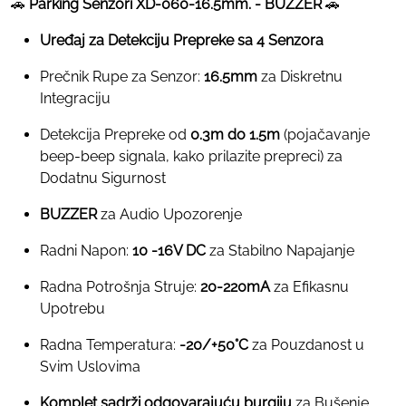
🚗
Parking Senzori XD-060-16.5mm. - BUZZER
🚗
Uređaj za Detekciju Prepreke sa 4 Senzora
Prečnik Rupe za Senzor:
16.5mm
za Diskretnu
Integraciju
Detekcija Prepreke od
0.3m do 1.5m
(pojačavanje
beep-beep signala, kako prilazite prepreci) za
Dodatnu Sigurnost
BUZZER
za Audio Upozorenje
Radni Napon:
10 -16V DC
za Stabilno Napajanje
Radna Potrošnja Struje:
20-220mA
za Efikasnu
Upotrebu
Radna Temperatura:
-20/+50°C
za Pouzdanost u
Svim Uslovima
Komplet sadrži odgovarajuću burgiju
za Bušenje