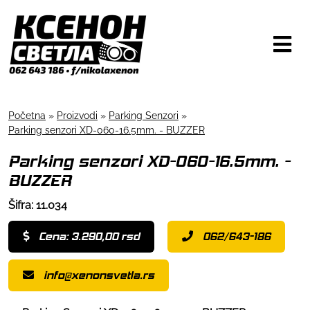
Početna
»
Proizvodi
»
Parking Senzori
»
Parking senzori XD-060-16.5mm. - BUZZER
Parking senzori XD-060-16.5mm. -
BUZZER
Šifra: 11.034
Cena: 3.290,00 rsd
062/643-186
info@xenonsvetla.rs