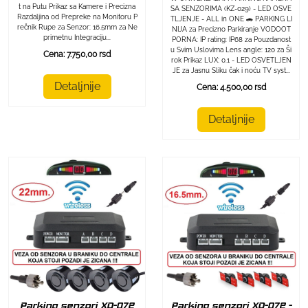
t na Putu Prikaz sa Kamere i Precizna
SA SENZORIMA (KZ-029) - LED OSVE
Razdaljina od Prepreke na Monitoru P
TLJENJE - ALL in ONE 🚗 PARKING LI
rečnik Rupe za Senzor: 16.5mm za Ne
NIJA za Precizno Parkiranje VODOOT
primetnu Integraciju...
PORNA: IP rating: IP68 za Pouzdanost
u Svim Uslovima Lens angle: 120 za Ši
Cena: 7.750,00 rsd
rok Prikaz LUX: 0.1 - LED OSVETLJEN
JE za Jasnu Sliku čak i noću TV syst...
Detaljnije
Cena: 4.500,00 rsd
Detaljnije
Parking senzori XD-072
Parking senzori XD-072 -