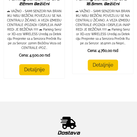
22mm Bežični
16.5mm. Bežični
🚗 VAŽNO - SAMI SENZORI NA BRAN
🚗 VAŽNO - SAMI SENZORI NA BRAN
IKU NISU BEŽIČNI, POVEZUJU SE NA
IKU NISU BEŽIČNI, POVEZUJU SE NA
CENTRALU ŽIČANO, A VEZA IZMEĐU
CENTRALU ŽIČANO, A VEZA IZMEĐU
CENTRALE (POZADI) I DISPLEJA (NAP
CENTRALE (POZADI) I DISPLEJA (NAP
RED) JE BEŽIČNA !!!!! 🚗 Parking Senz
RED) JE BEŽIČNA !!!!! 🚗 Parking Senz
or XD-072 WIRELESS Uređaj za Detek
or XD-072 WIRELESS Uređaj za Detek
ciju Prepreke sa 4 Senzora Prečnik Ru
ciju Prepreke sa 4 Senzora Prečnik Ru
pe za Senzor: 22mm Bežična Veza od
pe za Senzor: 16.5mm za Nepri...
CENTRALE (POZ...
Cena: 4.760,00 rsd
Cena: 4.500,00 rsd
Detaljnije
Detaljnije
Dostava