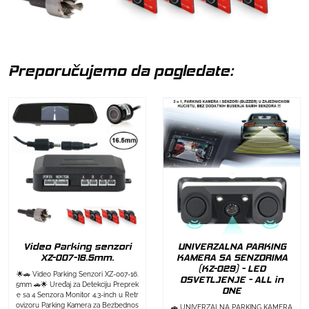
Preporučujemo da pogledate:
Video Parking senzori
UNIVERZALNA PARKING
XZ-007-16.5mm.
KAMERA SA SENZORIMA
(KZ-029) - LED
🌟🚗 Video Parking Senzori XZ-007-16.
OSVETLJENJE - ALL in
5mm 🚗🌟 Uređaj za Detekciju Preprek
ONE
e sa 4 Senzora Monitor 4.3-inch u Retr
ovizoru Parking Kamera za Bezbednos
🚗 UNIVERZALNA PARKING KAMERA