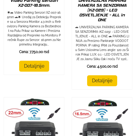
Video Parking senzori
UNIVERZALNA PARKING
XZ-007-16.5mm.
KAMERA SA SENZORIMA
(KZ-029) - LED
🌟🚗 Video Parking Senzori XZ-007-16.
OSVETLJENJE - ALL in
5mm 🚗🌟 Uređaj za Detekciju Preprek
ONE
e sa 4 Senzora Monitor 4.3-inch u Retr
ovizoru Parking Kamera za Bezbednos
🚗 UNIVERZALNA PARKING KAMERA
t na Putu Prikaz sa Kamere i Precizna
SA SENZORIMA (KZ-029) - LED OSVE
Razdaljina od Prepreke na Monitoru P
TLJENJE - ALL in ONE 🚗 PARKING LI
rečnik Rupe za Senzor: 16.5mm za Ne
NIJA za Precizno Parkiranje VODOOT
primetnu Integraciju...
PORNA: IP rating: IP68 za Pouzdanost
u Svim Uslovima Lens angle: 120 za Ši
Cena: 7.750,00 rsd
rok Prikaz LUX: 0.1 - LED OSVETLJEN
JE za Jasnu Sliku čak i noću TV syst...
Detaljnije
Cena: 4.500,00 rsd
Detaljnije