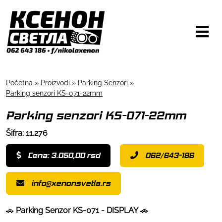
Početna
»
Proizvodi
»
Parking Senzori
»
Parking senzori KS-071-22mm
Parking senzori KS-071-22mm
Šifra: 11.276
Cena: 3.050,00 rsd
062/643-186
info@xenonsvetla.rs
🚗
Parking Senzor KS-071 - DISPLAY
🚗