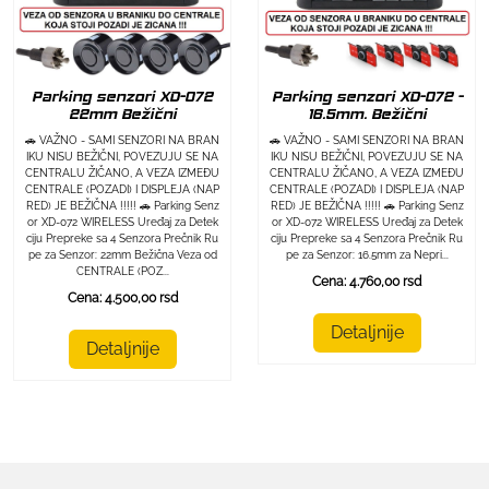
Parking senzori XD-072
Parking senzori XD-072 -
22mm Bežični
16.5mm. Bežični
🚗 VAŽNO - SAMI SENZORI NA BRAN
🚗 VAŽNO - SAMI SENZORI NA BRAN
IKU NISU BEŽIČNI, POVEZUJU SE NA
IKU NISU BEŽIČNI, POVEZUJU SE NA
CENTRALU ŽIČANO, A VEZA IZMEĐU
CENTRALU ŽIČANO, A VEZA IZMEĐU
CENTRALE (POZADI) I DISPLEJA (NAP
CENTRALE (POZADI) I DISPLEJA (NAP
RED) JE BEŽIČNA !!!!! 🚗 Parking Senz
RED) JE BEŽIČNA !!!!! 🚗 Parking Senz
or XD-072 WIRELESS Uređaj za Detek
or XD-072 WIRELESS Uređaj za Detek
ciju Prepreke sa 4 Senzora Prečnik Ru
ciju Prepreke sa 4 Senzora Prečnik Ru
pe za Senzor: 22mm Bežična Veza od
pe za Senzor: 16.5mm za Nepri...
CENTRALE (POZ...
Cena: 4.760,00 rsd
Cena: 4.500,00 rsd
Detaljnije
Detaljnije