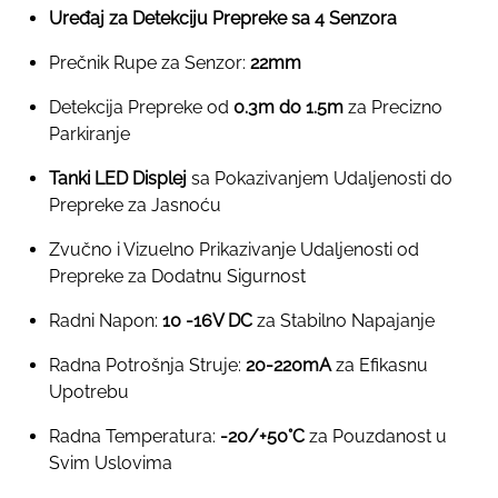
Uređaj za Detekciju Prepreke sa 4 Senzora
Prečnik Rupe za Senzor:
22mm
Detekcija Prepreke od
0.3m do 1.5m
za Precizno
Parkiranje
Tanki LED Displej
sa Pokazivanjem Udaljenosti do
Prepreke za Jasnoću
Zvučno i Vizuelno Prikazivanje Udaljenosti od
Prepreke za Dodatnu Sigurnost
Radni Napon:
10 -16V DC
za Stabilno Napajanje
Radna Potrošnja Struje:
20-220mA
za Efikasnu
Upotrebu
Radna Temperatura:
-20/+50°C
za Pouzdanost u
Svim Uslovima