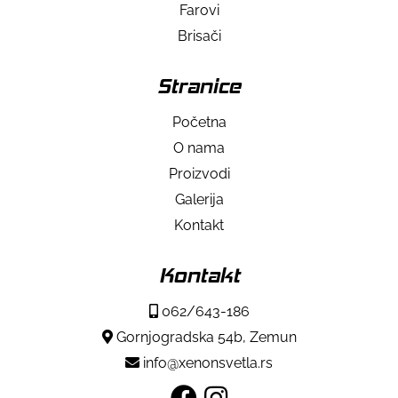
Farovi
Brisači
Stranice
Početna
O nama
Proizvodi
Galerija
Kontakt
Kontakt
062/643-186
Gornjogradska 54b, Zemun
info@xenonsvetla.rs