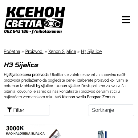
Početna
»
Proizvodi
»
Xenon Sijalice
»
H3 Sijalice
H3 Sijalice
H3 Sijalice cena proizvoda.
Ukoliko ste zainteresovani za kupovinu naših
proizvoda predlažemo da pogledate cene i izaberete proizvod koji vam je
potreban iz oblasti
h3 sijalice - xenon sijalice
. Dostupni smo za sva vaša
pitanja, dovoljno je samo da nas kontatirate i proizvod će vam stići u
najkraćem vremenskom roku. Vaš
Ksenon svetla Beograd Zemun
Filter