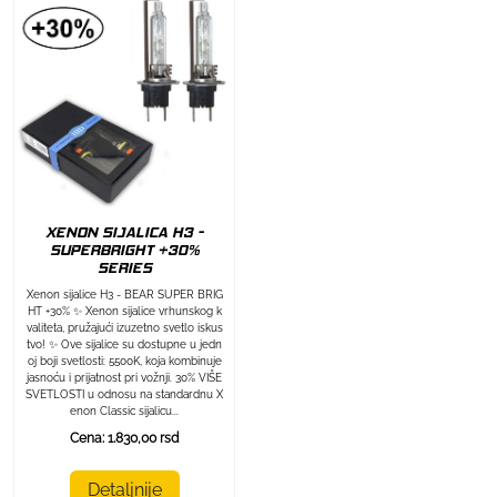
XENON SIJALICA H3 -
SUPERBRIGHT +30%
SERIES
Xenon sijalice H3 - BEAR SUPER BRIG
HT +30% ✨ Xenon sijalice vrhunskog k
valiteta, pružajući izuzetno svetlo iskus
tvo! ✨ Ove sijalice su dostupne u jedn
oj boji svetlosti: 5500K, koja kombinuje
jasnoću i prijatnost pri vožnji. 30% VIŠE
SVETLOSTI u odnosu na standardnu X
enon Classic sijalicu...
Cena: 1.830,00 rsd
Detaljnije