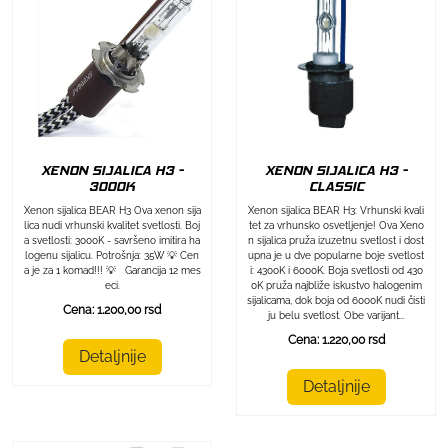
XENON SIJALICA H3 -
XENON SIJALICA H3 -
3000K
CLASSIC
Xenon sijalica BEAR H3 Ova xenon sija
Xenon sijalica BEAR H3: Vrhunski kvali
lica nudi vrhunski kvalitet svetlosti. Boj
tet za vrhunsko osvetljenje! Ova Xeno
a svetlosti: 3000K - savršeno imitira ha
n sijalica pruža izuzetnu svetlost i dost
logenu sijalicu. Potrošnja: 35W 💡 Cen
upna je u dve popularne boje svetlost
a je za 1 komad!!! 💡 Garancija 12 mes
i: 4300K i 6000K. Boja svetlosti od 430
eci.
0K pruža najbliže iskustvo halogenim
sijalicama, dok boja od 6000K nudi čisti
Cena: 1.200,00 rsd
ju belu svetlost. Obe varijant...
Cena: 1.220,00 rsd
Detaljnije
Detaljnije