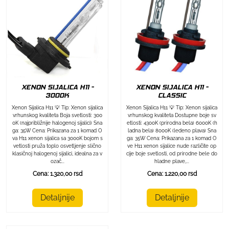
XENON SIJALICA H11 -
XENON SIJALICA H11 -
3000K
CLASSIC
Xenon Sijalica H11 💡 Tip: Xenon sijalica
Xenon Sijalica H11 💡 Tip: Xenon sijalica
vrhunskog kvaliteta Boja svetlosti: 300
vrhunskog kvaliteta Dostupne boje sv
0K (najpribližnije halogenoj sijalici) Sna
etlosti: 4300K (prirodna bela) 6000K (h
ga: 35W Cena: Prikazana za 1 komad O
ladna bela) 8000K (ledeno plava) Sna
va H11 xenon sijalica sa 3000K bojom s
ga: 35W Cena: Prikazana za 1 komad O
vetlosti pruža toplo osvetljenje slično
ve H11 xenon sijalice nude različite op
klasičnoj halogenoj sijalici, idealna za v
cije boje svetlosti, od prirodne bele do
ozač...
hladne plave,...
Cena: 1.320,00 rsd
Cena: 1.220,00 rsd
Detaljnije
Detaljnije