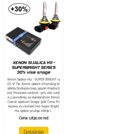
XENON SIJALICA H11 -
SUPERBRIGHT SERIES
30% vise snage
Xenon Sijalice H11 - SUPER BRIGHT +3
0% 💡 Tip: Xenon sijalice vrhunskog kv
aliteta Dostupna boja: 5500K (hladna b
ela) Povećana svetlost: +30% više svetl
a u poređenju sa standardnom Xenon
Classic sijalicom Snaga: 35W Cena: Pri
kazana za 1 komad Ove Super Bright
H11 sijalice pružaju oštrije i...
Cena: 1.830,00 rsd
Detaljnije