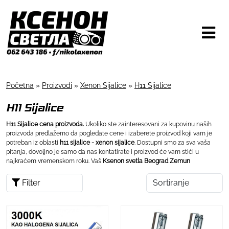
Početna
»
Proizvodi
»
Xenon Sijalice
»
H11 Sijalice
H11 Sijalice
H11 Sijalice cena proizvoda.
Ukoliko ste zainteresovani za kupovinu naših
proizvoda predlažemo da pogledate cene i izaberete proizvod koji vam je
potreban iz oblasti
h11 sijalice - xenon sijalice
. Dostupni smo za sva vaša
pitanja, dovoljno je samo da nas kontatirate i proizvod će vam stići u
najkraćem vremenskom roku. Vaš
Ksenon svetla Beograd Zemun
Filter