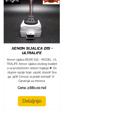
XENON SIJALICA D1S -
ULTRALIFE
Xenon sijalica BEAR D1S - MODEL: UL
TRALIFE Xenon sijalica visokog kvalitet
a sa produženim vekom trajanja 🌟 Do
stupne opcije boje: 4300K, 6000K Sna
ga: 35W Cena je za jedan komad! 💡
Garancija 24 meseca.
Cena: 2.680,00 rsd
Detaljnije