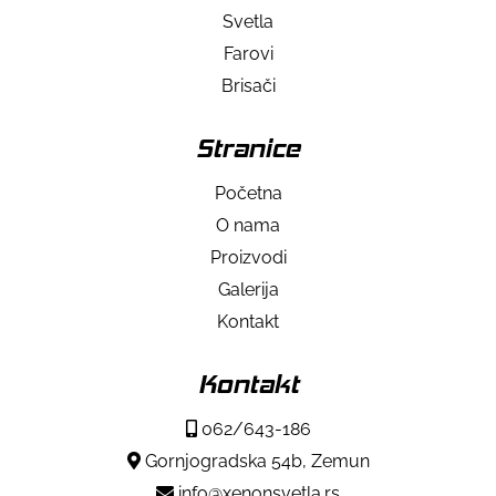
Svetla
Farovi
Brisači
Stranice
Početna
O nama
Proizvodi
Galerija
Kontakt
Kontakt
062/643-186
Gornjogradska 54b, Zemun
info@xenonsvetla.rs