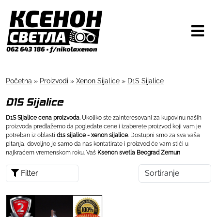
Početna
»
Proizvodi
»
Xenon Sijalice
»
D1S Sijalice
D1S Sijalice
D1S Sijalice cena proizvoda.
Ukoliko ste zainteresovani za kupovinu naših
proizvoda predlažemo da pogledate cene i izaberete proizvod koji vam je
potreban iz oblasti
d1s sijalice - xenon sijalice
. Dostupni smo za sva vaša
pitanja, dovoljno je samo da nas kontatirate i proizvod će vam stići u
najkraćem vremenskom roku. Vaš
Ksenon svetla Beograd Zemun
Filter