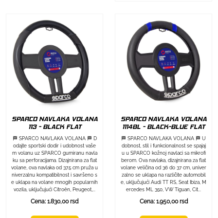
SPARCO NAVLAKA VOLANA
SPARCO NAVLAKA VOLANA
113 - BLACK FLAT
1114BL - BLACK-BLUE FLAT
🏁 SPARCO NAVLAKA VOLANA 🏁 D
🏁 SPARCO NAVLAKA VOLANA 🏁 U
odajte sportski dodir i udobnost vaše
dobnost, stil i funkcionalnost se spajaj
m volanu uz SPARCO gumiranu navla
u u SPARCO kožnoj navlaci sa mikrofi
ku sa perforacijama. Dizajnirana za flat
berom. Ova navlaka, dizajnirana za flat
volane, ova navlaka od 37.5 cm pruža u
volane veličina od 36 do 37 cm, univer
niverzalnu kompatibilnost i savršeno s
zalno se uklapa na različite automobil
e uklapa na volane mnogih popularnih
e, uključujući Audi TT RS, Seat Ibiza, M
vozila, uključujući Citroën, Peugeot,...
ercedes ML 350, VW Tiguan, Cit...
Cena: 1.830,00 rsd
Cena: 1.950,00 rsd