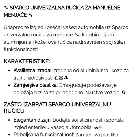
🔧
SPARCO UNIVERZALNA RUČICA ZA MANUELNE
MENJAČE
🔧
Unapredite izgled i osećaj vašeg automobila uz Sparco
univerzalnu ručicu za menjače. Sa kombinacijom
aluminijuma i kože, ova ručica nudi savršen spoj stila i
funkcionalnosti.
KARAKTERISTIKE:
Kvalitetna izrada:
Izrađena od aluminijuma i kože za
trajnu izdržljivost. 💪🏼🎩
Zamjenjiva plastika:
Omogućuje podešavanje
položaja brzina za prilagođeno iskustvo vožnje. 🔄
ZAŠTO IZABRATI SPARCO UNIVERZALNU
RUČICU:
Elegantan dizajn:
Dodajte sofisticiranost i sportski
izgled enterijeru vašeg automobila. 🚗✨
Poboljšana funkcionalnost:
Zamjenjiva plastika