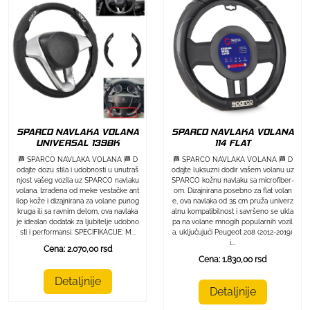
SPARCO NAVLAKA VOLANA
SPARCO NAVLAKA VOLANA
UNIVERSAL 139BK
114 FLAT
🏁 SPARCO NAVLAKA VOLANA 🏁 D
🏁 SPARCO NAVLAKA VOLANA 🏁 D
odajte dozu stila i udobnosti u unutraš
odajte luksuzni dodir vašem volanu uz
njost vašeg vozila uz SPARCO navlaku
SPARCO kožnu navlaku sa microfiber-
volana. Izrađena od meke vestačke ant
om. Dizajnirana posebno za flat volan
ilop kože i dizajnirana za volane punog
e, ova navlaka od 35 cm pruža univerz
kruga ili sa ravnim delom, ova navlaka
alnu kompatibilnost i savršeno se ukla
je idealan dodatak za ljubitelje udobno
pa na volane mnogih popularnih vozil
sti i performansi. SPECIFIKACIJE: M...
a, uključujući Peugeot 208 (2012-2019)
i...
Cena: 2.070,00 rsd
Cena: 1.830,00 rsd
Detaljnije
Detaljnije