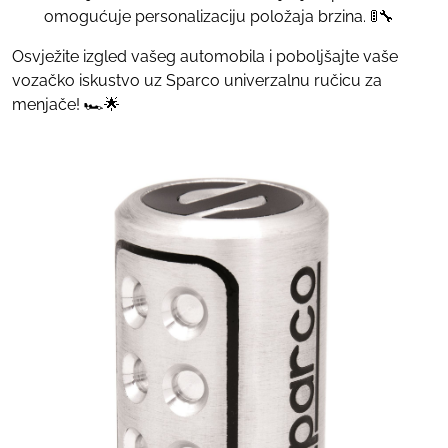
omogućuje personalizaciju položaja brzina. 🚦🔧
Osvježite izgled vašeg automobila i poboljšajte vaše
vozačko iskustvo uz Sparco univerzalnu ručicu za
menjače! 🏎️🌟