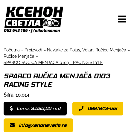
Početna
»
Proizvodi
»
Navlake za Pojas, Volan, Ručice Menjača
»
Ručice Menjača
»
SPARCO RUČICA MENJAČA 0103 - RACING STYLE
SPARCO RUČICA MENJAČA 0103 -
RACING STYLE
Šifra: 10.014
Cena: 3.050,00 rsd
062/643-186
info@xenonsvetla.rs