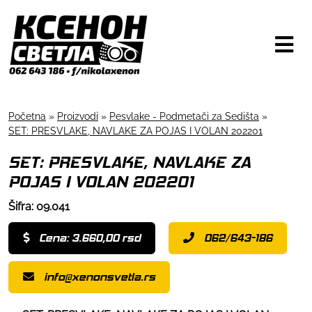
Početna
»
Proizvodi
»
Pesvlake - Podmetači za Sedišta
»
SET: PRESVLAKE, NAVLAKE ZA POJAS I VOLAN 202201
SET: PRESVLAKE, NAVLAKE ZA
POJAS I VOLAN 202201
Šifra: 09.041
Cena: 3.660,00 rsd
062/643-186
info@xenonsvetla.rs