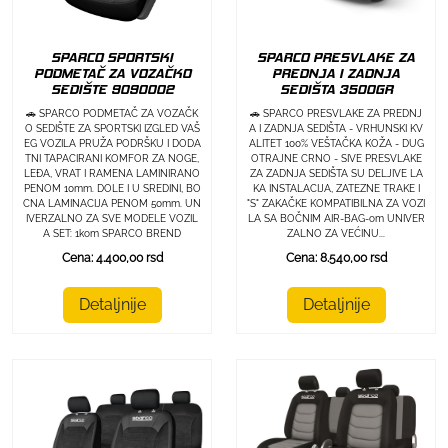
SPARCO SPORTSKI
SPARCO PRESVLAKE ZA
PODMETAČ ZA VOZAČKO
PREDNJA I ZADNJA
SEDIŠTE 9090002
SEDIŠTA 3500GR
🚗 SPARCO PODMETAČ ZA VOZAČK
🚗 SPARCO PRESVLAKE ZA PREDNJ
O SEDIŠTE ZA SPORTSKI IZGLED VAŠ
A I ZADNJA SEDIŠTA - VRHUNSKI KV
EG VOZILA PRUŽA PODRŠKU I DODA
ALITET 100% VEŠTAČKA KOŽA - DUG
TNI TAPACIRANI KOMFOR ZA NOGE,
OTRAJNE CRNO - SIVE PRESVLAKE
LEĐA, VRAT I RAMENA LAMINIRANO
ZA ZADNJA SEDIŠTA SU DELJIVE LA
PENOM 10mm. DOLE I U SREDINI, BO
KA INSTALACIJA, ZATEZNE TRAKE I
CNA LAMINACIJA PENOM 50mm. UN
"S" ZAKAČKE KOMPATIBILNA ZA VOZI
IVERZALNO ZA SVE MODELE VOZIL
LA SA BOČNIM AIR-BAG-om UNIVER
A SET: 1kom SPARCO BREND
ZALNO ZA VEĆINU...
Cena: 4.400,00 rsd
Cena: 8.540,00 rsd
Detaljnije
Detaljnije