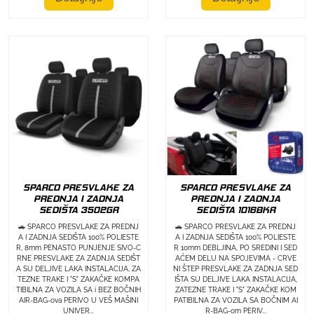
SPARCO PRESVLAKE ZA
SPARCO PRESVLAKE ZA
PREDNJA I ZADNJA
PREDNJA I ZADNJA
SEDIŠTA 3502GR
SEDIŠTA 1016BKR
🚗 SPARCO PRESVLAKE ZA PREDNJ
🚗 SPARCO PRESVLAKE ZA PREDNJ
A I ZADNJA SEDIŠTA 100% POLIESTE
A I ZADNJA SEDIŠTA 100% POLIESTE
R, 8mm PENASTO PUNJENJE SIVO-C
R 10mm DEBLJINA, PO SREDINI I SED
RNE PRESVLAKE ZA ZADNJA SEDIŠT
AĆEM DELU NA SPOJEVIMA - CRVE
A SU DELJIVE LAKA INSTALACIJA, ZA
NI ŠTEP PRESVLAKE ZA ZADNJA SED
TEZNE TRAKE I "S" ZAKAČKE KOMPA
IŠTA SU DELJIVE LAKA INSTALACIJA,
TIBILNA ZA VOZILA SA i BEZ BOČNIH
ZATEZNE TRAKE I "S" ZAKAČKE KOM
AIR-BAG-ova PERIVO U VEŠ MAŠINI
PATIBILNA ZA VOZILA SA BOČNIM AI
UNIVER...
R-BAG-om PERIV...