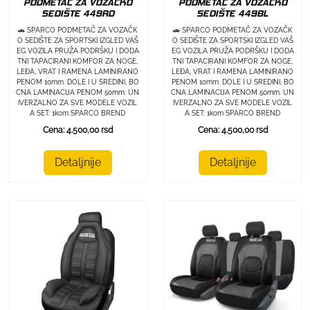
PODMETAČ ZA VOZAČKO
PODMETAČ ZA VOZAČKO
SEDIŠTE 449RD
SEDIŠTE 449BL
🚗 SPARCO PODMETAČ ZA VOZAČK
🚗 SPARCO PODMETAČ ZA VOZAČK
O SEDIŠTE ZA SPORTSKI IZGLED VAŠ
O SEDIŠTE ZA SPORTSKI IZGLED VAŠ
EG VOZILA PRUŽA PODRŠKU I DODA
EG VOZILA PRUŽA PODRŠKU I DODA
TNI TAPACIRANI KOMFOR ZA NOGE,
TNI TAPACIRANI KOMFOR ZA NOGE,
LEĐA, VRAT I RAMENA LAMINIRANO
LEĐA, VRAT I RAMENA LAMINIRANO
PENOM 10mm. DOLE I U SREDINI, BO
PENOM 10mm. DOLE I U SREDINI, BO
CNA LAMINACIJA PENOM 50mm. UN
CNA LAMINACIJA PENOM 50mm. UN
IVERZALNO ZA SVE MODELE VOZIL
IVERZALNO ZA SVE MODELE VOZIL
A SET: 1kom SPARCO BREND
A SET: 1kom SPARCO BREND
Cena: 4.500,00 rsd
Cena: 4.500,00 rsd
Detaljnije
Detaljnije