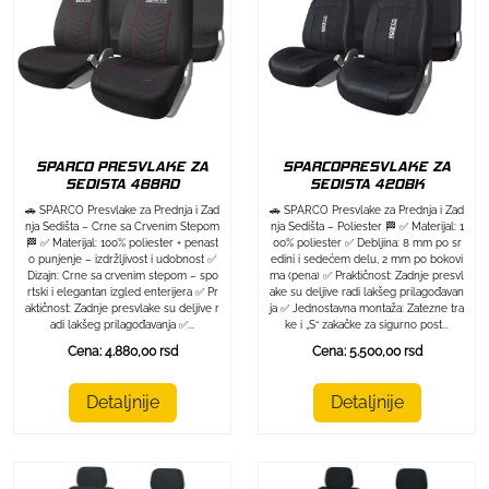
SPARCO PRESVLAKE ZA
SPARCOPRESVLAKE ZA
SEDISTA 468RD
SEDISTA 420BK
🚗 SPARCO Presvlake za Prednja i Zad
🚗 SPARCO Presvlake za Prednja i Zad
nja Sedišta – Crne sa Crvenim Stepom
nja Sedišta – Poliester 🏁 ✅ Materijal: 1
🏁 ✅ Materijal: 100% poliester + penast
00% poliester ✅ Debljina: 8 mm po sr
o punjenje – izdržljivost i udobnost ✅
edini i sedećem delu, 2 mm po bokovi
Dizajn: Crne sa crvenim stepom – spo
ma (pena) ✅ Praktičnost: Zadnje presvl
rtski i elegantan izgled enterijera ✅ Pr
ake su deljive radi lakšeg prilagođavan
aktičnost: Zadnje presvlake su deljive r
ja ✅ Jednostavna montaža: Zatezne tra
adi lakšeg prilagođavanja ✅...
ke i „S“ zakačke za sigurno post...
Cena: 4.880,00 rsd
Cena: 5.500,00 rsd
Detaljnije
Detaljnije