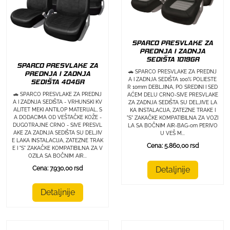
SPARCO PRESVLAKE ZA
PREDNJA I ZADNJA
SEDIŠTA 1019GR
SPARCO PRESVLAKE ZA
🚗 SPARCO PRESVLAKE ZA PREDNJ
PREDNJA I ZADNJA
A I ZADNJA SEDIŠTA 100% POLIESTE
SEDIŠTA 404GR
R 10mm DEBLJINA, PO SREDINI I SED
🚗 SPARCO PRESVLAKE ZA PREDNJ
AĆEM DELU CRNO-SIVE PRESVLAKE
A I ZADNJA SEDIŠTA - VRHUNSKI KV
ZA ZADNJA SEDIŠTA SU DELJIVE LA
ALITET MEKI ANTILOP MATERIJAL, S
KA INSTALACIJA, ZATEZNE TRAKE I
A DODACIMA OD VEŠTAČKE KOŽE -
"S" ZAKAČKE KOMPATIBILNA ZA VOZI
DUGOTRAJNE CRNO - SIVE PRESVL
LA SA BOČNIM AIR-BAG-om PERIVO
AKE ZA ZADNJA SEDIŠTA SU DELJIV
U VEŠ M...
E LAKA INSTALACIJA, ZATEZNE TRAK
Cena: 5.860,00 rsd
E I "S" ZAKAČKE KOMPATIBILNA ZA V
OZILA SA BOČNIM AIR...
Detaljnije
Cena: 7.930,00 rsd
Detaljnije