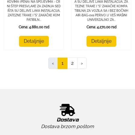
KOVIMA (PENA) NA SPOJEVIMA - CR
A SU DELJIVE LAKA INSTALACIJA, ZA
NI ŠTEP PRESVLAKE ZA ZADNJA SED
TEZNE TRAKE I "S" ZAKAČKE KOMPA
IŠTA SU DELJIVE LAKA INSTALACIJA,
TIBILNA ZA VOZILA SA i BEZ BOČNIH
ZATEZNE TRAKE I "S" ZAKAČKE KOM
AIR-BAG-ova PERIVO U VEŠ MAŠINI
PATIBILN...
UNIVERZALNO ZA...
Cena: 4.880,00 rsd
Cena: 4.270,00 rsd
Detaljnije
Detaljnije
‹
1
2
›
Dostava
Dostava brzom poštom