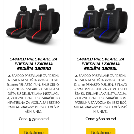
SPARCO PRESVLAKE ZA
SPARCO PRESVLAKE ZA
PREDNJA I ZADNJA
PREDNJA I ZADNJA
SEDIŠTA 3502RD
SEDIŠTA 3502BL
🚗 SPARCO PRESVLAKE ZA PREDNJ
🚗 SPARCO PRESVLAKE ZA PREDNJ
A I ZADNJA SEDIŠTA 100% POLIESTE
A I ZADNJA SEDIŠTA 100% POLIESTE
R, 8mm PENASTO PUNJENJE CRNO-
R, 8mm PENASTO PUNJENJE PLAVO
CRVENE PRESVLAKE ZA ZADNJA SE
-CRNE PRESVLAKE ZA ZADNJA SEDI
DIŠTA SU DELJIVE LAKA INSTALACIJ
ŠTA SU DELJIVE LAKA INSTALACIJA,
A, ZATEZNE TRAKE I "S" ZAKAČKE KO
ZATEZNE TRAKE I "S" ZAKAČKE KOM
MPATIBILNA ZA VOZILA SA i BEZ BO
PATIBILNA ZA VOZILA SA i BEZ BOČ
ČNIH AIR-BAG-ova PERIVO U VEŠ M
NIH AIR-BAG-ova PERIVO U VEŠ MAŠ
AŠINI UNIV...
INI UNIVE...
Cena: 5.730,00 rsd
Cena: 5.600,00 rsd
Detaljnije
Detaljnije