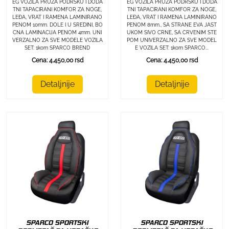
EG VOZILA PRUŽA PODRŠKU I DODA
EG VOZILA PRUŽA PODRŠKU I DODA
TNI TAPACIRANI KOMFOR ZA NOGE,
TNI TAPACIRANI KOMFOR ZA NOGE,
LEĐA, VRAT I RAMENA LAMINIRANO
LEĐA, VRAT I RAMENA LAMINIRANO
PENOM 10mm. DOLE I U SREDINI, BO
PENOM 8mm., SA STRANE EVA JAST
CNA LAMINACIJA PENOM 4mm. UNI
UKOM SIVO CRNE, SA CRVENIM STE
VERZALNO ZA SVE MODELE VOZILA
POM UNIVERZALNO ZA SVE MODEL
SET: 1kom SPARCO BREND
E VOZILA SET: 1kom SPARCO...
Cena: 4.450,00 rsd
Cena: 4.450,00 rsd
Detaljnije
Detaljnije
SPARCO SPORTSKI
SPARCO SPORTSKI