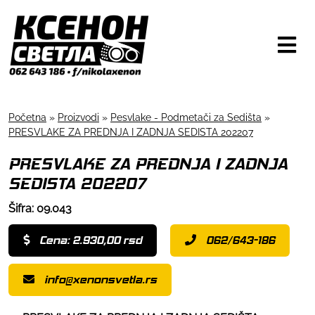
Početna
»
Proizvodi
»
Pesvlake - Podmetači za Sedišta
»
PRESVLAKE ZA PREDNJA I ZADNJA SEDISTA 202207
PRESVLAKE ZA PREDNJA I ZADNJA
SEDISTA 202207
Šifra: 09.043
Cena: 2.930,00 rsd
062/643-186
info@xenonsvetla.rs