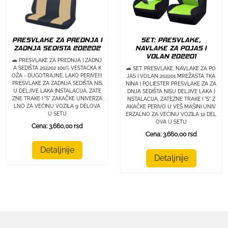
PRESVLAKE ZA PREDNJA I
SET: PRESVLAKE,
ZADNJA SEDISTA 202202
NAVLAKE ZA POJAS I
VOLAN 202201
🚗 PRESVLAKE ZA PREDNJA I ZADNJ
A SEDIŠTA 202202 100% VESTACKA K
🚗 SET: PRESVLAKE, NAVLAKE ZA PO
OŽA - DUGOTRAJNE, LAKO PERIVE!!!
JAS I VOLAN 202201 MREŽASTA TKA
PRESVLAKE ZA ZADNJA SEDIŠTA NIS
NINA I POLIESTER PRESVLAKE ZA ZA
U DELJIVE LAKA INSTALACIJA, ZATE
DNJA SEDIŠTA NISU DELJIVE LAKA I
ZNE TRAKE I "S" ZAKAČKE UNIVERZA
NSTALACIJA, ZATEZNE TRAKE I "S" Z
LNO ZA VEĆINU VOZILA 9 DELOVA
AKAČKE PERIVO U VEŠ MAŠINI UNIV
U SETU
ERZALNO ZA VEĆINU VOZILA 12 DEL
OVA U SETU
Cena: 3.660,00 rsd
Cena: 3.660,00 rsd
Detaljnije
Detaljnije