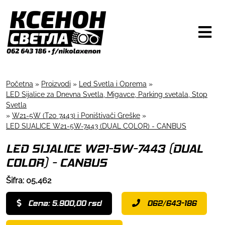
Početna
»
Proizvodi
»
Led Svetla i Oprema
»
LED Sijalice za Dnevna Svetla, Migavce, Parking svetala, Stop
Svetla
»
W21-5W (T20 7443) i Poništivači Greške
»
LED SIJALICE W21-5W-7443 (DUAL COLOR) - CANBUS
LED SIJALICE W21-5W-7443 (DUAL
COLOR) - CANBUS
Šifra: 05,462
Cena: 5.900,00 rsd
062/643-186