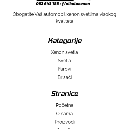
Obogatite Vaš automobil xenon svetlima visokog
kvaliteta
Kategorije
Xenon svetla
Svetla
Farovi
Brisači
Stranice
Početna
O nama
Proizvodi