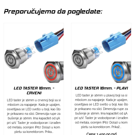
Preporučujemo da pogledate:
LED TASTER 16mm. - PLAVI
LED TASTER 16mm. -
CRVENI
LED taster je 16mm u plavoj boji sa si
mbolom za napajanje. Kada je upaljen,
LED taster je 16mm u crvenoj boji sa si
osvetljava se LED svetlo u boji, kao što
mbolom za napajanje. Kada je upaljen,
je prikazano na slici. Dimenzija rupe za
osvetljava se LED svetlo u boji, kao što
bušenje je 16mm. Ima kapacitet od 5A
je prikazano na slici. Dimenzija rupe za
pri 12V. Taster je vodootporan i izrađen
bušenje je 16mm. Ima kapacitet od 5A
od metala, ocenjen IP67. Dolazi u kom
pri 12V. Taster je vodootporan i izrađen
pletu sa konektorom. Prikaž...
od metala, ocenjen IP67. Dolazi u kom
pletu sa konektorom. Prika...
Cena: 1.400,00 rsd