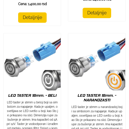
Cena: 1.400,00 rsd
Detaljnije
Detaljnije
LED TASTER 16mm. - BELI
LED TASTER 16mm. -
NARANDZASTI
LED taster je 16mm u beloj boji sa sim
bolom za napajanje. Kada je upaljen, o
LED taster je 16mm u narandzastoj boj
svetljava se LED svetlo u boji, kao što j
i sa simbolom za napajanje. Kada je up
e prikazano na slici. Dimenzija rupe za
aljen, osvetljava se LED svetlo u boji, k
bušenje je 16mm. Ima kapacitet od 5A
ao što je prikazano na slici. Dimenzija r
pri 12V. Taster je vodootporan i izrađen
upe za bušenje je 16mm. Ima kapacitet
od metala, ocenjen IP67. Dolazi u kom
od 5A pri 12V. Taster je vodootporan i i