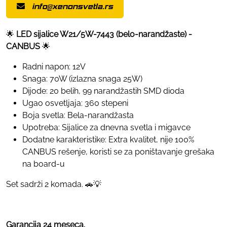
info@xenonsvetla.rs
🌟
LED sijalice W21/5W-7443 (belo-narandžaste) -
CANBUS
🌟
Radni napon: 12V
Snaga: 70W (izlazna snaga 25W)
Dijode: 20 belih, 99 narandžastih SMD dioda
Ugao osvetljaja: 360 stepeni
Boja svetla: Bela-narandžasta
Upotreba: Sijalice za dnevna svetla i migavce
Dodatne karakteristike: Extra kvalitet, nije 100%
CANBUS rešenje, koristi se za poništavanje grešaka
na board-u
Set sadrži 2 komada. 🚗💡
Garancija 24 meseca.