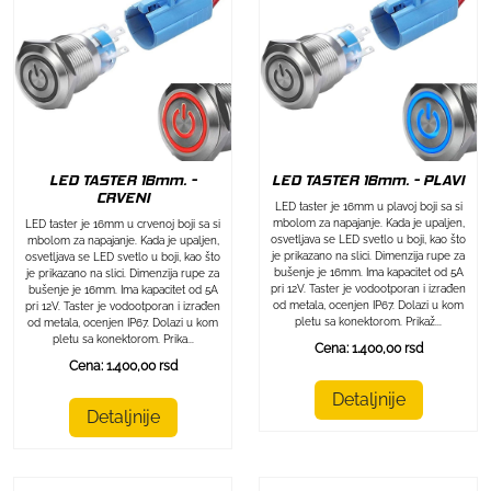
LED TASTER 16mm. - PLAVI
LED TASTER 16mm. -
CRVENI
LED taster je 16mm u plavoj boji sa si
mbolom za napajanje. Kada je upaljen,
LED taster je 16mm u crvenoj boji sa si
osvetljava se LED svetlo u boji, kao što
mbolom za napajanje. Kada je upaljen,
je prikazano na slici. Dimenzija rupe za
osvetljava se LED svetlo u boji, kao što
bušenje je 16mm. Ima kapacitet od 5A
je prikazano na slici. Dimenzija rupe za
pri 12V. Taster je vodootporan i izrađen
bušenje je 16mm. Ima kapacitet od 5A
od metala, ocenjen IP67. Dolazi u kom
pri 12V. Taster je vodootporan i izrađen
pletu sa konektorom. Prikaž...
od metala, ocenjen IP67. Dolazi u kom
pletu sa konektorom. Prika...
Cena: 1.400,00 rsd
Cena: 1.400,00 rsd
Detaljnije
Detaljnije