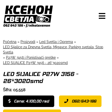
Početna
»
Proizvodi
»
Led Svetla i Oprema
»
LED Sijalice za Dnevna Svetla, Migavce, Parking svetala, Stop
Svetla
»
P27W 3156 i Ponistivači greške
»
LED SIJALICE P27W 3156 - 26*3020smd
LED SIJALICE P27W 3156 -
26*3020smd
Šifra: 05.558
Cena: 4.100,00 rsd
062/643-186