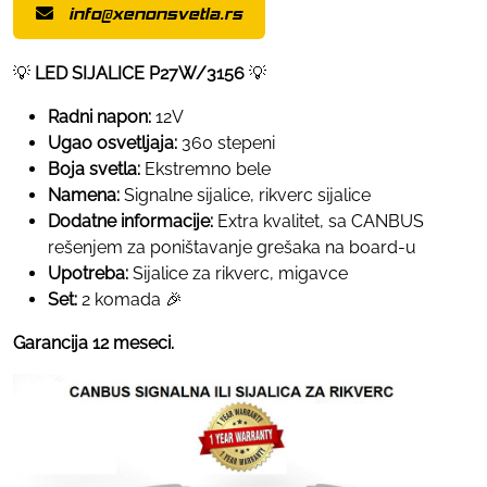
info@xenonsvetla.rs
💡
LED SIJALICE P27W/3156
💡
Radni napon:
12V
Ugao osvetljaja:
360 stepeni
Boja svetla:
Ekstremno bele
Namena:
Signalne sijalice, rikverc sijalice
Dodatne informacije:
Extra kvalitet, sa CANBUS
rešenjem za poništavanje grešaka na board-u
Upotreba:
Sijalice za rikverc, migavce
Set:
2 komada 🎉
Garancija 12 meseci.