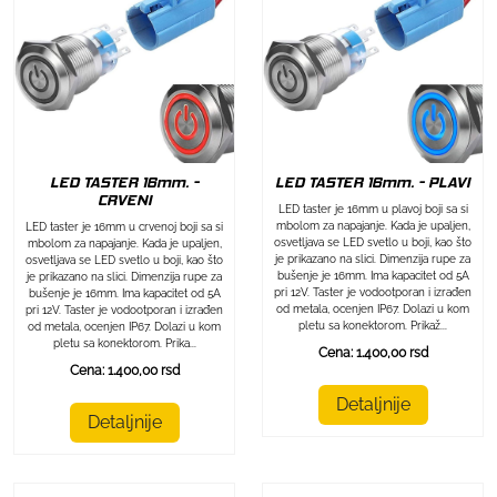
LED TASTER 16mm. - PLAVI
LED TASTER 16mm. -
CRVENI
LED taster je 16mm u plavoj boji sa si
mbolom za napajanje. Kada je upaljen,
LED taster je 16mm u crvenoj boji sa si
osvetljava se LED svetlo u boji, kao što
mbolom za napajanje. Kada je upaljen,
je prikazano na slici. Dimenzija rupe za
osvetljava se LED svetlo u boji, kao što
bušenje je 16mm. Ima kapacitet od 5A
je prikazano na slici. Dimenzija rupe za
pri 12V. Taster je vodootporan i izrađen
bušenje je 16mm. Ima kapacitet od 5A
od metala, ocenjen IP67. Dolazi u kom
pri 12V. Taster je vodootporan i izrađen
pletu sa konektorom. Prikaž...
od metala, ocenjen IP67. Dolazi u kom
pletu sa konektorom. Prika...
Cena: 1.400,00 rsd
Cena: 1.400,00 rsd
Detaljnije
Detaljnije