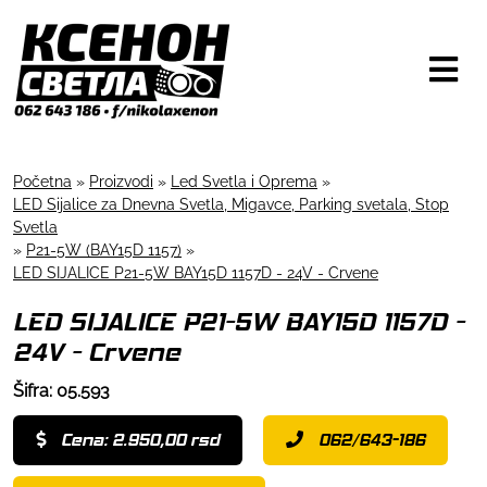
Početna
»
Proizvodi
»
Led Svetla i Oprema
»
LED Sijalice za Dnevna Svetla, Migavce, Parking svetala, Stop
Svetla
»
P21-5W (BAY15D 1157)
»
LED SIJALICE P21-5W BAY15D 1157D - 24V - Crvene
LED SIJALICE P21-5W BAY15D 1157D -
24V - Crvene
Šifra: 05.593
Cena: 2.950,00 rsd
062/643-186