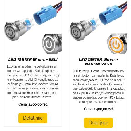
LED TASTER 16mm. - BELI
LED TASTER 16mm. -
NARANDZASTI
LED taster je 16mm u beloj boji sa sim
bolom za napajanje. Kada je upaljen, o
LED taster je 16mm u narandzastoj boj
svetljava se LED svetlo u boji, kao što j
i sa simbolom za napajanje. Kada je up
e prikazano na slici. Dimenzija rupe za
aljen, osvetljava se LED svetlo u boji, k
bušenje je 16mm. Ima kapacitet od 5A
ao što je prikazano na slici. Dimenzija r
pri 12V. Taster je vodootporan i izrađen
upe za bušenje je 16mm. Ima kapacitet
od metala, ocenjen IP67. Dolazi u kom
od 5A pri 12V. Taster je vodootporan i i
pletu sa konektorom. Prikaže...
zrađen od metala, ocenjen IP67. Dolazi
u kompletu sa konektorom....
Cena: 1.400,00 rsd
Cena: 1.400,00 rsd
Detaljnije
Detaljnije