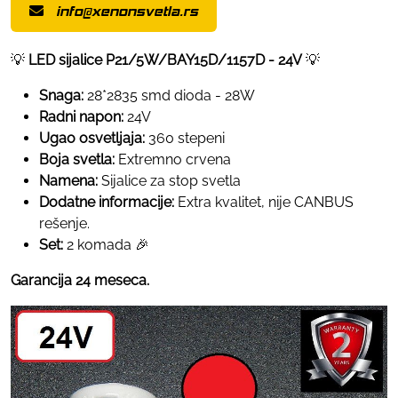
info@xenonsvetla.rs
💡
LED sijalice P21/5W/BAY15D/1157D - 24V
💡
Snaga:
28*2835 smd dioda - 28W
Radni napon:
24V
Ugao osvetljaja:
360 stepeni
Boja svetla:
Extremno crvena
Namena:
Sijalice za stop svetla
Dodatne informacije:
Extra kvalitet, nije CANBUS
rešenje.
Set:
2 komada 🎉
Garancija 24 meseca.