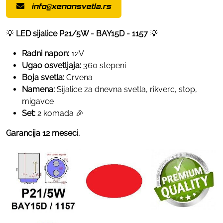
info@xenonsvetla.rs
💡
LED sijalice P21/5W - BAY15D - 1157
💡
Radni napon:
12V
Ugao osvetljaja:
360 stepeni
Boja svetla:
Crvena
Namena:
Sijalice za dnevna svetla, rikverc, stop,
migavce
Set:
2 komada 🎉
Garancija 12 meseci.