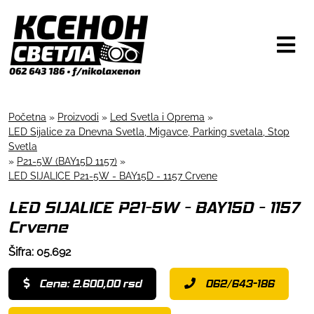
Početna
»
Proizvodi
»
Led Svetla i Oprema
»
LED Sijalice za Dnevna Svetla, Migavce, Parking svetala, Stop
Svetla
»
P21-5W (BAY15D 1157)
»
LED SIJALICE P21-5W - BAY15D - 1157 Crvene
LED SIJALICE P21-5W - BAY15D - 1157
Crvene
Šifra: 05.692
Cena: 2.600,00 rsd
062/643-186