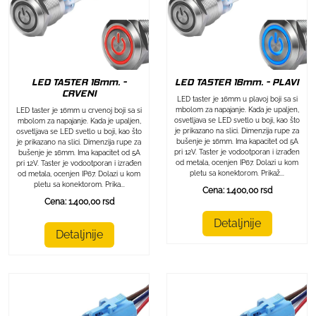
LED TASTER 16mm. - PLAVI
LED TASTER 16mm. -
CRVENI
LED taster je 16mm u plavoj boji sa si
mbolom za napajanje. Kada je upaljen,
LED taster je 16mm u crvenoj boji sa si
osvetljava se LED svetlo u boji, kao što
mbolom za napajanje. Kada je upaljen,
je prikazano na slici. Dimenzija rupe za
osvetljava se LED svetlo u boji, kao što
bušenje je 16mm. Ima kapacitet od 5A
je prikazano na slici. Dimenzija rupe za
pri 12V. Taster je vodootporan i izrađen
bušenje je 16mm. Ima kapacitet od 5A
od metala, ocenjen IP67. Dolazi u kom
pri 12V. Taster je vodootporan i izrađen
pletu sa konektorom. Prikaž...
od metala, ocenjen IP67. Dolazi u kom
pletu sa konektorom. Prika...
Cena: 1.400,00 rsd
Cena: 1.400,00 rsd
Detaljnije
Detaljnije