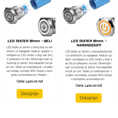
LED TASTER 16mm. - BELI
LED TASTER 16mm. -
NARANDZASTI
LED taster je 16mm u beloj boji sa sim
bolom za napajanje. Kada je upaljen, o
LED taster je 16mm u narandzastoj boj
svetljava se LED svetlo u boji, kao što j
i sa simbolom za napajanje. Kada je up
e prikazano na slici. Dimenzija rupe za
aljen, osvetljava se LED svetlo u boji, k
bušenje je 16mm. Ima kapacitet od 5A
ao što je prikazano na slici. Dimenzija r
pri 12V. Taster je vodootporan i izrađen
upe za bušenje je 16mm. Ima kapacitet
od metala, ocenjen IP67. Dolazi u kom
od 5A pri 12V. Taster je vodootporan i i
pletu sa konektorom. Prikaže...
zrađen od metala, ocenjen IP67. Dolazi
u kompletu sa konektorom....
Cena: 1.400,00 rsd
Cena: 1.400,00 rsd
Detaljnije
Detaljnije