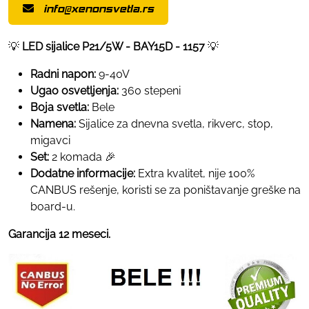
info@xenonsvetla.rs
💡
LED sijalice P21/5W - BAY15D - 1157
💡
Radni napon:
9-40V
Ugao osvetljenja:
360 stepeni
Boja svetla:
Bele
Namena:
Sijalice za dnevna svetla, rikverc, stop,
migavci
Set:
2 komada 🎉
Dodatne informacije:
Extra kvalitet, nije 100%
CANBUS rešenje, koristi se za poništavanje greške na
board-u.
Garancija 12 meseci.