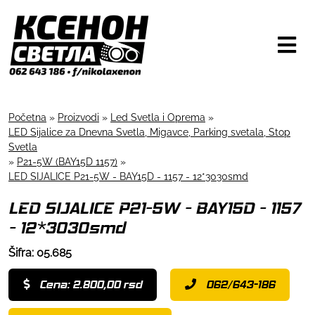
Početna
»
Proizvodi
»
Led Svetla i Oprema
»
LED Sijalice za Dnevna Svetla, Migavce, Parking svetala, Stop
Svetla
»
P21-5W (BAY15D 1157)
»
LED SIJALICE P21-5W - BAY15D - 1157 - 12*3030smd
LED SIJALICE P21-5W - BAY15D - 1157
- 12*3030smd
Šifra: 05.685
Cena: 2.800,00 rsd
062/643-186