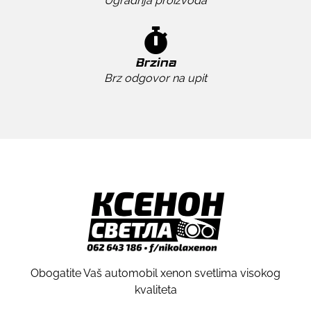
Ugradnja proizvoda
Brzina
Brz odgovor na upit
Obogatite Vaš automobil xenon svetlima visokog
kvaliteta