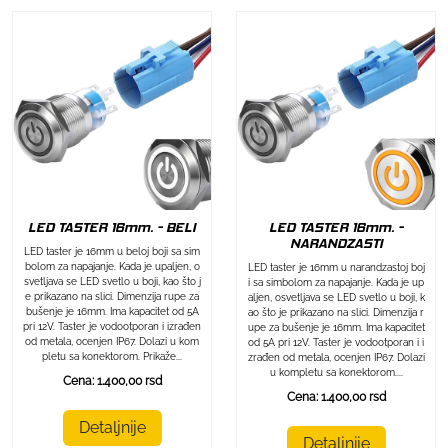
LED TASTER 16mm. - BELI
LED TASTER 16mm. -
NARANDZASTI
LED taster je 16mm u beloj boji sa sim
bolom za napajanje. Kada je upaljen, o
LED taster je 16mm u narandzastoj boj
svetljava se LED svetlo u boji, kao što j
i sa simbolom za napajanje. Kada je up
e prikazano na slici. Dimenzija rupe za
aljen, osvetljava se LED svetlo u boji, k
bušenje je 16mm. Ima kapacitet od 5A
ao što je prikazano na slici. Dimenzija r
pri 12V. Taster je vodootporan i izrađen
upe za bušenje je 16mm. Ima kapacitet
od metala, ocenjen IP67. Dolazi u kom
od 5A pri 12V. Taster je vodootporan i i
pletu sa konektorom. Prikaže...
zrađen od metala, ocenjen IP67. Dolazi
u kompletu sa konektorom....
Cena: 1.400,00 rsd
Cena: 1.400,00 rsd
Detaljnije
Detaljnije