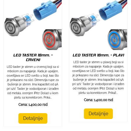
LED TASTER 16mm. - PLAVI
LED TASTER 16mm. -
CRVENI
LED taster je 16mm u plavoj boji sa si
mbolom za napajanje. Kada je upaljen,
LED taster je 16mm u crvenoj boji sa si
osvetljava se LED svetlo u boji, kao što
mbolom za napajanje. Kada je upaljen,
je prikazano na slici. Dimenzija rupe za
osvetljava se LED svetlo u boji, kao što
bušenje je 16mm. Ima kapacitet od 5A
je prikazano na slici. Dimenzija rupe za
pri 12V. Taster je vodootporan i izrađen
bušenje je 16mm. Ima kapacitet od 5A
od metala, ocenjen IP67. Dolazi u kom
pri 12V. Taster je vodootporan i izrađen
pletu sa konektorom. Prikaž...
od metala, ocenjen IP67. Dolazi u kom
pletu sa konektorom. Prika...
Cena: 1.400,00 rsd
Cena: 1.400,00 rsd
Detaljnije
Detaljnije