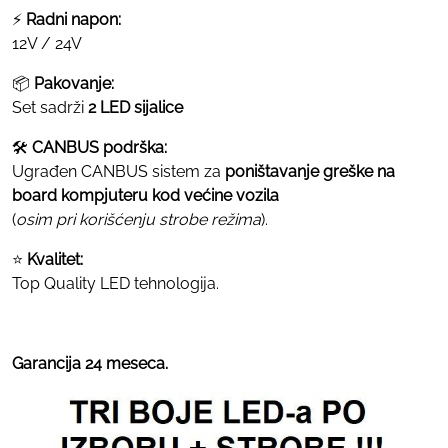
⚡
Radni
napon:
12V /
24V
📦
Pakovanje:
Set
sadrži
2
LED
sijalice
🛠
CANBUS
podrška:
Ugrađen
CANBUS
sistem
za
poništavanje
greške
na
board
kompjuteru
kod
većine
vozila
(
osim
pri
korišćenju
strobe
režima
).
⭐
Kvalitet:
Top
Quality
LED
tehnologija.
Garancija 24 meseca.