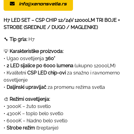
info@xenonsvetla.rs
H7
LED
SET –
CSP
CHIP
12/
24V
12000LM
TRI
BOJE +
STROBE (
SREDNJE /
DUGO /
MAGLENKE)
🔧
Tip
grla:
H7
💡
Karakteristike
proizvoda:
•
Ugao
osvetljenja
360°
•
2
LED
sijalice
po
6000
lumena
(
ukupno
12000LM)
•
Kvalitetni
CSP
LED
chip-
ovi
za
snažno
i
ravnomerno
osvetljenje
•
Daljinski
upravljač
za
promenu
režima
svetla
🎨
Režimi
osvetljenja:
•
3000K –
žuto
svetlo
•
4300K –
toplo
belo
svetlo
•
6000K –
hladno
belo
svetlo
•
Strobe
režim
(
treptanje)