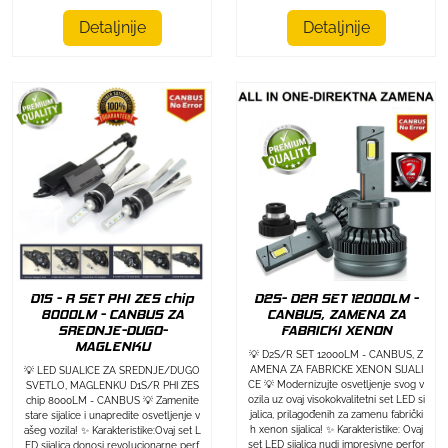
Detaljnije
Detaljnije
D1S - R SET PHI ZES chip
D2S- D2R SET 12000LM -
8000LM - CANBUS ZA
CANBUS, ZAMENA ZA
SREDNJE-DUGO-
FABRICKI XENON
MAGLENKU
💡 D2S/R SET 12000LM - CANBUS, Z
AMENA ZA FABRICKE XENON SIJALI
💡 LED SIJALICE ZA SREDNJE/DUGO
CE 💡 Modernizujte osvetljenje svog v
SVETLO, MAGLENKU D1S/R PHI ZES
ozila uz ovaj visokokvalitetni set LED si
chip 8000LM - CANBUS 💡 Zamenite
jalica, prilagođenih za zamenu fabrički
stare sijalice i unapredite osvetljenje v
h xenon sijalica! ✨ Karakteristike: Ovaj
ašeg vozila! ✨ Karakteristike:Ovaj set L
set LED sijalica nudi impresivne perfor
ED sijalica donosi revolucionarne perf