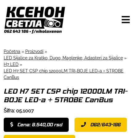
Početna
»
Proizvodi
»
LED Sijalice za Kratko, Dugo, Maglenke, Adapteri za Sijalice
»
H7 LED
»
LED H7 SET CSP chip 12000LM TRI-BOJE LED-a + STROBE
CanBus
LED H7 SET CSP chip 12000LM TRI-
BOJE LED-a + STROBE CanBus
Šifra: 05.1007
Cena: 8.540,00 rsd
062/643-186