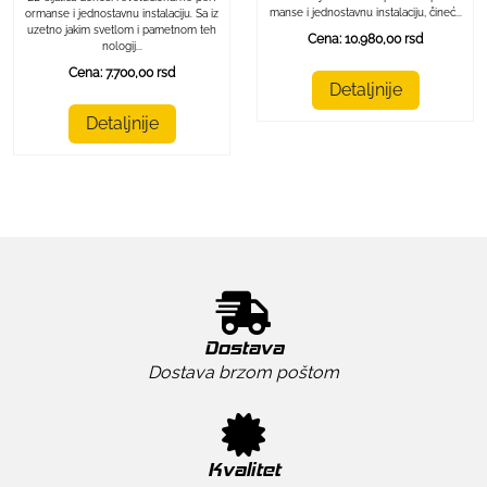
manse i jednostavnu instalaciju, čineć...
ormanse i jednostavnu instalaciju. Sa iz
uzetno jakim svetlom i pametnom teh
Cena: 10.980,00 rsd
nologij...
Cena: 7.700,00 rsd
Detaljnije
Detaljnije
Dostava
Dostava brzom poštom
Kvalitet