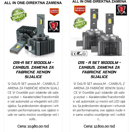
D1S-R SET 12000LM -
D1S - R SET 16000LM -
CANBUS, ZAMENA ZA
CANBUS, ZAMENA ZA
FABRICKE XENON
FABRICKE XENON
SIJALICE
SIJALICE
💡 D1S/R SET 12000LM - CANBUS, Z
💡 D1S/R SET 16000LM - CANBUS, Z
AMENA ZA FABRIČKE XENON SIJALI
AMENA ZA FABRIČKE XENON SIJALI
CE 💡 Osvetlite put i istaknite stil vaše
CE 💡 Osvetlite put i istaknite stil vaše
g vozila! ✨ Karakteristike:Transformišit
g vozila! ✨ Karakteristike:Transformišit
e vaš automobil uz elegantni set LED
e vaš automobil uz moćni set LED sijal
sijalica. Sa jedinstvenim dizajnom i vrh
ica. Sa jedinstvenim dizajnom i vrhunsk
unskim performansama, ove sijalice n
im performansama, ove sijalice nude n
ude ne samo moćno osvetljenje već i
e samo snažno osvetljenje već i sofisti
sofis...
c...
Cena: 10.980,00 rsd
Cena: 12.800,00 rsd