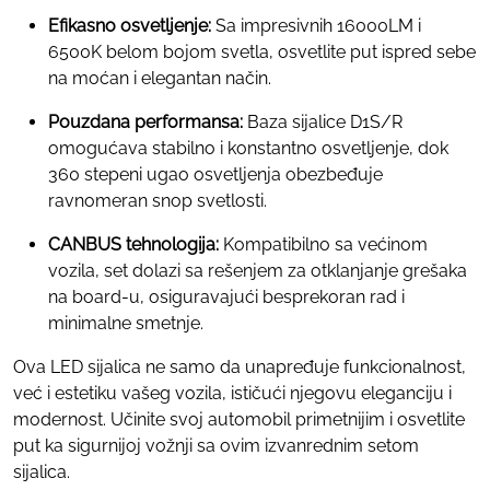
Efikasno osvetljenje:
Sa impresivnih 16000LM i
6500K belom bojom svetla, osvetlite put ispred sebe
na moćan i elegantan način.
Pouzdana performansa:
Baza sijalice D1S/R
omogućava stabilno i konstantno osvetljenje, dok
360 stepeni ugao osvetljenja obezbeđuje
ravnomeran snop svetlosti.
CANBUS tehnologija:
Kompatibilno sa većinom
vozila, set dolazi sa rešenjem za otklanjanje grešaka
na board-u, osiguravajući besprekoran rad i
minimalne smetnje.
Ova LED sijalica ne samo da unapređuje funkcionalnost,
već i estetiku vašeg vozila, ističući njegovu eleganciju i
modernost. Učinite svoj automobil primetnijim i osvetlite
put ka sigurnijoj vožnji sa ovim izvanrednim setom
sijalica.