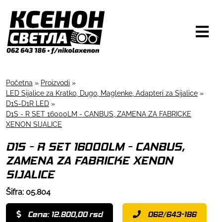
Početna
»
Proizvodi
»
LED Sijalice za Kratko, Dugo, Maglenke, Adapteri za Sijalice
»
D1S-D1R LED
»
D1S - R SET 16000LM - CANBUS, ZAMENA ZA FABRICKE
XENON SIJALICE
D1S - R SET 16000LM - CANBUS,
ZAMENA ZA FABRICKE XENON
SIJALICE
Šifra: 05.804
Cena: 12.800,00 rsd
062/643-186