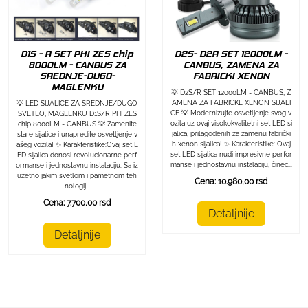
D1S - R SET PHI ZES chip
D2S- D2R SET 12000LM -
8000LM - CANBUS ZA
CANBUS, ZAMENA ZA
SREDNJE-DUGO-
FABRICKI XENON
MAGLENKU
💡 D2S/R SET 12000LM - CANBUS, Z
AMENA ZA FABRICKE XENON SIJALI
💡 LED SIJALICE ZA SREDNJE/DUGO
CE 💡 Modernizujte osvetljenje svog v
SVETLO, MAGLENKU D1S/R PHI ZES
ozila uz ovaj visokokvalitetni set LED si
chip 8000LM - CANBUS 💡 Zamenite
jalica, prilagođenih za zamenu fabrički
stare sijalice i unapredite osvetljenje v
h xenon sijalica! ✨ Karakteristike: Ovaj
ašeg vozila! ✨ Karakteristike:Ovaj set L
set LED sijalica nudi impresivne perfor
ED sijalica donosi revolucionarne perf
manse i jednostavnu instalaciju, čineć...
ormanse i jednostavnu instalaciju. Sa iz
uzetno jakim svetlom i pametnom teh
Cena: 10.980,00 rsd
nologij...
Cena: 7.700,00 rsd
Detaljnije
Detaljnije