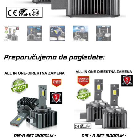
Preporučujemo da pogledate:
D1S-R SET 12000LM -
D1S - R SET 16000LM -