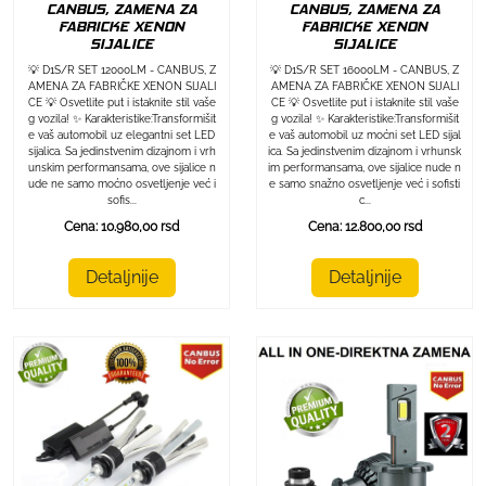
CANBUS, ZAMENA ZA
CANBUS, ZAMENA ZA
FABRICKE XENON
FABRICKE XENON
SIJALICE
SIJALICE
💡 D1S/R SET 12000LM - CANBUS, Z
💡 D1S/R SET 16000LM - CANBUS, Z
AMENA ZA FABRIČKE XENON SIJALI
AMENA ZA FABRIČKE XENON SIJALI
CE 💡 Osvetlite put i istaknite stil vaše
CE 💡 Osvetlite put i istaknite stil vaše
g vozila! ✨ Karakteristike:Transformišit
g vozila! ✨ Karakteristike:Transformišit
e vaš automobil uz elegantni set LED
e vaš automobil uz moćni set LED sijal
sijalica. Sa jedinstvenim dizajnom i vrh
ica. Sa jedinstvenim dizajnom i vrhunsk
unskim performansama, ove sijalice n
im performansama, ove sijalice nude n
ude ne samo moćno osvetljenje već i
e samo snažno osvetljenje već i sofisti
sofis...
c...
Cena: 10.980,00 rsd
Cena: 12.800,00 rsd
Detaljnije
Detaljnije