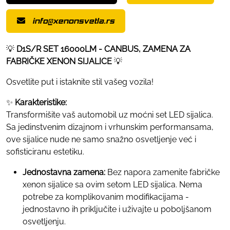
info@xenonsvetla.rs
💡
D1S/R SET 16000LM - CANBUS, ZAMENA ZA
FABRIČKE XENON SIJALICE
💡
Osvetlite put i istaknite stil vašeg vozila!
✨
Karakteristike:
Transformišite vaš automobil uz moćni set LED sijalica.
Sa jedinstvenim dizajnom i vrhunskim performansama,
ove sijalice nude ne samo snažno osvetljenje već i
sofisticiranu estetiku.
Jednostavna zamena:
Bez napora zamenite fabričke
xenon sijalice sa ovim setom LED sijalica. Nema
potrebe za komplikovanim modifikacijama -
jednostavno ih priključite i uživajte u poboljšanom
osvetljenju.