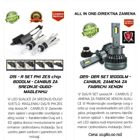
D1S - R SET PHI ZES chip
D2S- D2R SET 12000LM -
8000LM - CANBUS ZA
CANBUS, ZAMENA ZA
SREDNJE-DUGO-
FABRICKI XENON
MAGLENKU
💡 D2S/R SET 12000LM - CANBUS, Z
AMENA ZA FABRICKE XENON SIJALI
💡 LED SIJALICE ZA SREDNJE/DUGO
CE 💡 Modernizujte osvetljenje svog v
SVETLO, MAGLENKU D1S/R PHI ZES
ozila uz ovaj visokokvalitetni set LED si
chip 8000LM - CANBUS 💡 Zamenite
jalica, prilagođenih za zamenu fabrički
stare sijalice i unapredite osvetljenje v
h xenon sijalica! ✨ Karakteristike: Ovaj
ašeg vozila! ✨ Karakteristike:Ovaj set L
set LED sijalica nudi impresivne perfor
ED sijalica donosi revolucionarne perf
manse i jednostavnu instalaciju, čineć...
ormanse i jednostavnu instalaciju. Sa iz
uzetno jakim svetlom i pametnom teh
Cena: 10.980,00 rsd
nologij...