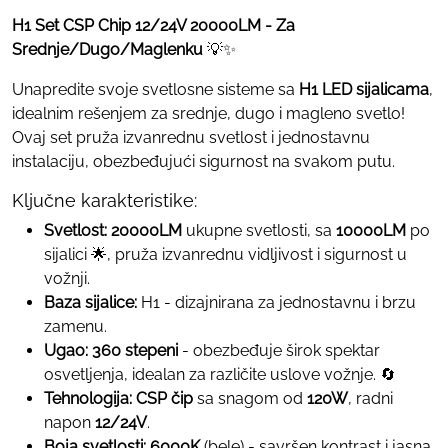
H1 Set CSP Chip 12/24V 20000LM - Za
Srednje/Dugo/Maglenku
💡✨
Unapredite svoje svetlosne sisteme sa
H1 LED sijalicama
,
idealnim rešenjem za srednje, dugo i magleno svetlo!
Ovaj set pruža izvanrednu svetlost i jednostavnu
instalaciju, obezbeđujući sigurnost na svakom putu.
Ključne karakteristike:
Svetlost:
20000LM
ukupne svetlosti, sa
10000LM
po
sijalici 🌟, pruža izvanrednu vidljivost i sigurnost u
vožnji.
Baza sijalice:
H1 - dizajnirana za jednostavnu i brzu
zamenu.
Ugao:
360 stepeni
- obezbeđuje širok spektar
osvetljenja, idealan za različite uslove vožnje. 🔄
Tehnologija:
CSP čip
sa snagom od
120W
, radni
napon
12/24V
.
Boja svetlosti:
6000K
(bele) - savršen kontrast i jasna