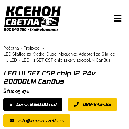
Početna
»
Proizvodi
»
LED Sijalice za Kratko, Dugo, Maglenke, Adapteri za Sijalice
»
H1 LED
»
LED H1 SET CSP chip 12-24v 20000LM CanBus
LED H1 SET CSP chip 12-24v
20000LM CanBus
Šifra: 05.876
Cena: 9.150,00 rsd
062/643-186
info@xenonsvetla.rs