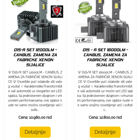
D1S-R SET 12000LM -
D1S - R SET 16000LM -
CANBUS, ZAMENA ZA
CANBUS, ZAMENA ZA
FABRICKE XENON
FABRICKE XENON
SIJALICE
SIJALICE
💡 D1S/R SET 12000LM - CANBUS, Z
💡 D1S/R SET 16000LM - CANBUS, Z
AMENA ZA FABRIČKE XENON SIJALI
AMENA ZA FABRIČKE XENON SIJALI
CE 💡 Osvetlite put i istaknite stil vaše
CE 💡 Osvetlite put i istaknite stil vaše
g vozila! ✨ Karakteristike:Transformišit
g vozila! ✨ Karakteristike:Transformišit
e vaš automobil uz elegantni set LED
e vaš automobil uz moćni set LED sijal
sijalica. Sa jedinstvenim dizajnom i vrh
ica. Sa jedinstvenim dizajnom i vrhunsk
unskim performansama, ove sijalice n
im performansama, ove sijalice nude n
ude ne samo moćno osvetljenje već i
e samo snažno osvetljenje već i sofisti
sofis...
c...
Cena: 10.980,00 rsd
Cena: 12.800,00 rsd
Detaljnije
Detaljnije