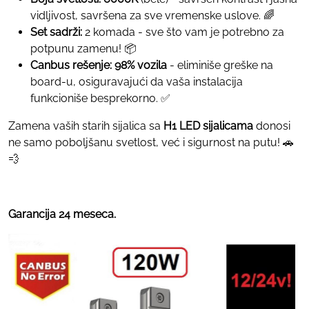
vidljivost, savršena za sve vremenske uslove. 🌈
Set sadrži:
2 komada - sve što vam je potrebno za
potpunu zamenu! 📦
Canbus rešenje:
98% vozila
- eliminiše greške na
board-u, osiguravajući da vaša instalacija
funkcioniše besprekorno. ✅
Zamena vaših starih sijalica sa
H1 LED sijalicama
donosi
ne samo poboljšanu svetlost, već i sigurnost na putu! 🚗
💨
Garancija 24 meseca.