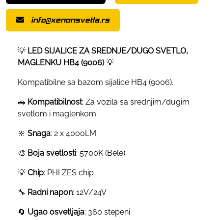
info@xenonsvetla.rs
💡
LED SIJALICE ZA SREDNJE/DUGO SVETLO,
MAGLENKU HB4 (9006)
💡
Kompatibilne sa bazom sijalice HB4 (9006).
🚗
Kompatibilnost
: Za vozila sa srednjim/dugim
svetlom i maglenkom.
🔆
Snaga
: 2 x 4000LM
🎨
Boja svetlosti
: 5700K (Bele)
💡
Chip
: PHI ZES chip
🔧
Radni napon
: 12V/24V
🔄
Ugao osvetljaja
: 360 stepeni