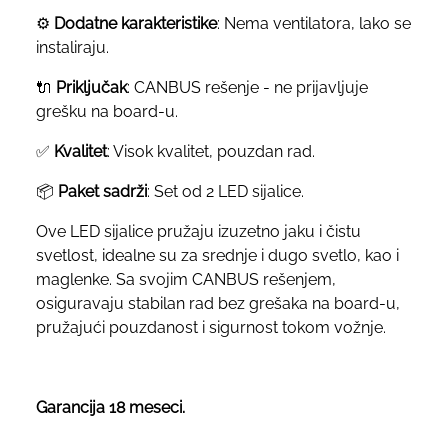
⚙️
Dodatne karakteristike
: Nema ventilatora, lako se
instaliraju.
🔌
Priključak
: CANBUS rešenje - ne prijavljuje
grešku na board-u.
✅
Kvalitet
: Visok kvalitet, pouzdan rad.
📦
Paket sadrži
: Set od 2 LED sijalice.
Ove LED sijalice pružaju izuzetno jaku i čistu
svetlost, idealne su za srednje i dugo svetlo, kao i
maglenke. Sa svojim CANBUS rešenjem,
osiguravaju stabilan rad bez grešaka na board-u,
pružajući pouzdanost i sigurnost tokom vožnje.
Garancija 18 meseci.