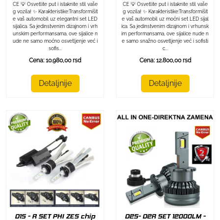
CE 💡 Osvetlite put i istaknite stil vaše
CE 💡 Osvetlite put i istaknite stil vaše
g vozila! ✨ Karakteristike:Transformišit
g vozila! ✨ Karakteristike:Transformišit
e vaš automobil uz elegantni set LED
e vaš automobil uz moćni set LED sijal
sijalica. Sa jedinstvenim dizajnom i vrh
ica. Sa jedinstvenim dizajnom i vrhunsk
unskim performansama, ove sijalice n
im performansama, ove sijalice nude n
ude ne samo moćno osvetljenje već i
e samo snažno osvetljenje već i sofisti
sofis...
c...
Cena: 10.980,00 rsd
Cena: 12.800,00 rsd
Detaljnije
Detaljnije
D1S - R SET PHI ZES chip
D2S- D2R SET 12000LM -