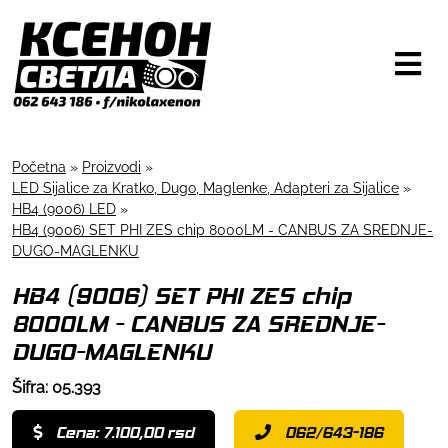
Početna
»
Proizvodi
»
LED Sijalice za Kratko, Dugo, Maglenke, Adapteri za Sijalice
»
HB4 (9006) LED
»
HB4 (9006) SET PHI ZES chip 8000LM - CANBUS ZA SREDNJE-
DUGO-MAGLENKU
HB4 (9006) SET PHI ZES chip
8000LM - CANBUS ZA SREDNJE-
DUGO-MAGLENKU
Šifra: 05.393
Cena: 7.100,00 rsd
062/643-186