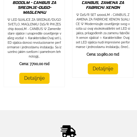
8000LM - CANBUS ZA
CANBUS, ZAMENA ZA
SREDNJE-DUGO-
FABRICKI XENON
MAGLENKU
💡 D2S/R SET 12000LM - CANBUS, Z
AMENA ZA FABRICKE XENON SIJALI
💡 LED SIJALICE ZA SREDNJE/DUGO
CE 💡 Modernizujte osvetljenje svog v
SVETLO, MAGLENKU D1S/R PHI ZES
ozila uz ovaj visokokvalitetni set LED si
chip 8000LM - CANBUS 💡 Zamenite
jalica, prilagođenih za zamenu fabrički
stare sijalice i unapredite osvetljenje v
h xenon sijalica! ✨ Karakteristike: Ovaj
ašeg vozila! ✨ Karakteristike:Ovaj set L
set LED sijalica nudi impresivne perfor
ED sijalica donosi revolucionarne perf
manse i jednostavnu instalaciju, čineć...
ormanse i jednostavnu instalaciju. Sa iz
uzetno jakim svetlom i pametnom teh
Cena: 10.980,00 rsd
nologij...
Cena: 7.700,00 rsd
Detaljnije
Detaljnije