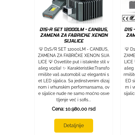
D1S-R SET 12000LM - CANBUS,
D1S 
ZAMENA ZA FABRICKE XENON
ZAM
SIJALICE
💡 D1S/R SET 12000LM - CANBUS,
💡 D
ZAMENA ZA FABRIČKE XENON SIJA
ZAME
LICE 💡 Osvetlite put i istaknite stil v
LICE 
ašeg vozila! ✨ Karakteristike:Transfo
ašeg 
rmišite vaš automobil uz elegantni s
rmiši
et LED sijalica. Sa jedinstvenim dizaj
ED si
nom i vrhunskim performansama, ov
m i 
e sijalice nude ne samo moćno osve
sijal
tljenje već i sofis...
Cena: 10.980,00 rsd
Detaljnije