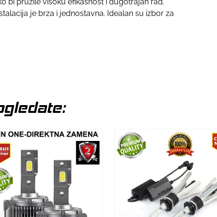
ko bi pružile visoku efikasnost i dugotrajan rad.
lacija je brza i jednostavna. Idealan su izbor za
gledate: