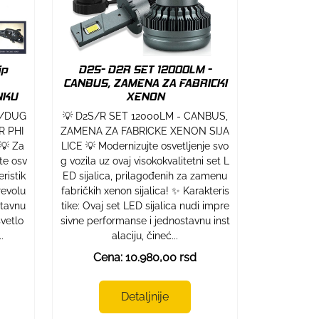
ip
D2S- D2R SET 12000LM -
CANBUS, ZAMENA ZA FABRICKI
NKU
XENON
E/DUG
💡 D2S/R SET 12000LM - CANBUS,
R PHI
ZAMENA ZA FABRICKE XENON SIJA
💡 Za
LICE 💡 Modernizujte osvetljenje svo
te osv
g vozila uz ovaj visokokvalitetni set L
ristik
ED sijalica, prilagođenih za zamenu
revolu
fabričkih xenon sijalica! ✨ Karakteris
stavnu
tike: Ovaj set LED sijalica nudi impre
svetlo
sivne performanse i jednostavnu inst
.
alaciju, čineć...
Cena: 10.980,00 rsd
Detaljnije