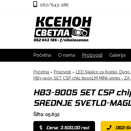
062/643-186
Početna
O nama
Proizvodi
Galerija
Početna
»
Proizvodi
»
LED Sijalice za Kratko, Dugo,
HB3-9005 SET CSP chip 8000LM MINI-series -
HB3-9005 SET CSP chi
SREDNJE SVETLO-MAGL
Šifra: 05.632
Cena: 3.500,00 rsd
062/6