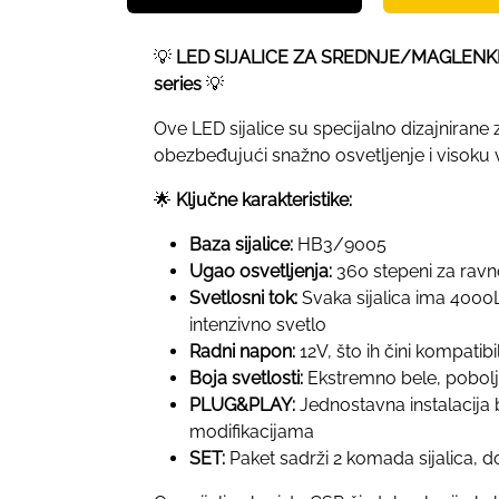
💡
LED SIJALICE ZA SREDNJE/MAGLENKE
series
💡
Ove LED sijalice su specijalno dizajniran
obezbeđujući snažno osvetljenje i visoku v
🌟
Ključne karakteristike:
Baza sijalice:
HB3/9005
Ugao osvetljenja:
360 stepeni za ravn
Svetlosni tok:
Svaka sijalica ima 400
intenzivno svetlo
Radni napon:
12V, što ih čini kompatib
Boja svetlosti:
Ekstremno bele, poboljša
PLUG&PLAY:
Jednostavna instalacija
modifikacijama
SET:
Paket sadrži 2 komada sijalica, d