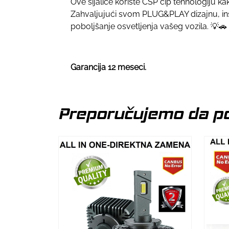
Ove sijalice koriste CSP čip tehnologiju ka
Zahvaljujući svom PLUG&PLAY dizajnu, insta
poboljšanje osvetljenja vašeg vozila. 💡🚗
Garancija 12 meseci.
Preporučujemo da po