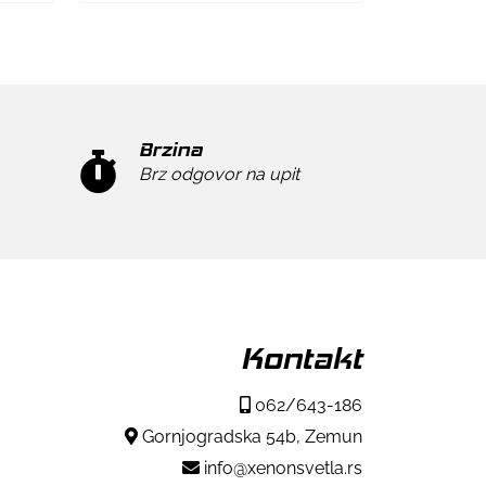
Brzina
Brz odgovor na upit
Kontakt
062/643-186
Gornjogradska 54b, Zemun
info@xenonsvetla.rs