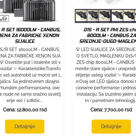
- R SET 16000LM - CANBUS,
D1S - R SET PHI ZES ch
ENA ZA FABRICKE XENON
8000LM - CANBUS ZA
SIJALICE
SREDNJE-DUGO-MAGLE
1S/R SET 16000LM - CANBUS,
💡 LED SIJALICE ZA SREDNJ
NA ZA FABRIČKE XENON SIJA
O SVETLO, MAGLENKU D1S/
 Osvetlite put i istaknite stil v
ZES chip 8000LM - CANBUS 
vozila! ✨ Karakteristike:Transfo
menite stare sijalice i unapredi
te vaš automobil uz moćni set L
etljenje vašeg vozila! ✨ Karakte
jalica. Sa jedinstvenim dizajno
e:Ovaj set LED sijalica donosi 
vrhunskim performansama, ove
cionarne performanse i jedno
ice nude ne samo snažno osvetlj
instalaciju. Sa izuzetno jakim 
enje već i sofistic...
m i pametnom tehnologij..
Cena: 12.800,00 rsd
Cena: 7.700,00 rsd
Detaljnije
Detaljnije