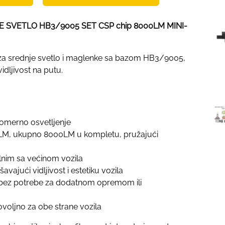
 SVETLO HB3/9005 SET CSP chip 8000LM MINI-
e za srednje svetlo i maglenke sa bazom HB3/9005,
idljivost na putu.
omerno osvetljenje
0LM, ukupno 8000LM u kompletu, pružajući
ilnim sa većinom vozila
vajući vidljivost i estetiku vozila
 bez potrebe za dodatnom opremom ili
ovoljno za obe strane vozila