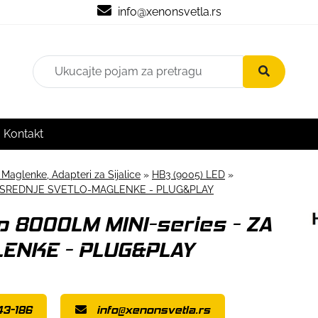
info@xenonsvetla.rs
Kontakt
 Maglenke, Adapteri za Sijalice
»
HB3 (9005) LED
»
 ZA SREDNJE SVETLO-MAGLENKE - PLUG&PLAY
p 8000LM MINI-series - ZA
ENKE - PLUG&PLAY
43-186
info@xenonsvetla.rs