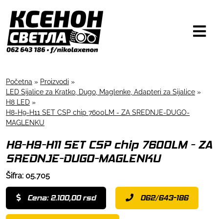
Početna
»
Proizvodi
»
LED Sijalice za Kratko, Dugo, Maglenke, Adapteri za Sijalice
»
H8 LED
»
H8-H9-H11 SET CSP chip 7600LM - ZA SREDNJE-DUGO-
MAGLENKU
H8-H9-H11 SET CSP chip 7600LM - ZA
SREDNJE-DUGO-MAGLENKU
Šifra: 05.705
Cena: 2.100,00 rsd
062/643-186