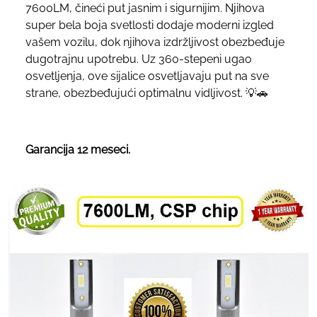
7600LM, čineći put jasnim i sigurnijim. Njihova
super bela boja svetlosti dodaje moderni izgled
vašem vozilu, dok njihova izdržljivost obezbeđuje
dugotrajnu upotrebu. Uz 360-stepeni ugao
osvetljenja, ove sijalice osvetljavaju put na sve
strane, obezbeđujući optimalnu vidljivost. 💡🚗
Garancija 12 meseci.