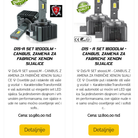
D1S-R SET 12000LM -
D1S - R SET 16000LM -
CANBUS, ZAMENA ZA
CANBUS, ZAMENA ZA
FABRICKE XENON
FABRICKE XENON
SIJALICE
SIJALICE
💡 D1S/R SET 12000LM - CANBUS, Z
💡 D1S/R SET 16000LM - CANBUS, Z
AMENA ZA FABRIČKE XENON SIJALI
AMENA ZA FABRIČKE XENON SIJALI
CE 💡 Osvetlite put i istaknite stil vaše
CE 💡 Osvetlite put i istaknite stil vaše
g vozila! ✨ Karakteristike:Transformišit
g vozila! ✨ Karakteristike:Transformišit
e vaš automobil uz elegantni set LED
e vaš automobil uz moćni set LED sijal
sijalica. Sa jedinstvenim dizajnom i vrh
ica. Sa jedinstvenim dizajnom i vrhunsk
unskim performansama, ove sijalice n
im performansama, ove sijalice nude n
ude ne samo moćno osvetljenje već i
e samo snažno osvetljenje već i sofisti
sofis...
c...
Cena: 10.980,00 rsd
Cena: 12.800,00 rsd
Detaljnije
Detaljnije