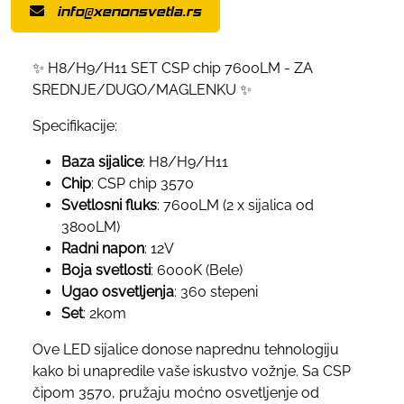
info@xenonsvetla.rs
✨ H8/H9/H11 SET CSP chip 7600LM - ZA
SREDNJE/DUGO/MAGLENKU ✨
Specifikacije:
Baza sijalice
: H8/H9/H11
Chip
: CSP chip 3570
Svetlosni fluks
: 7600LM (2 x sijalica od
3800LM)
Radni napon
: 12V
Boja svetlosti
: 6000K (Bele)
Ugao osvetljenja
: 360 stepeni
Set
: 2kom
Ove LED sijalice donose naprednu tehnologiju
kako bi unapredile vaše iskustvo vožnje. Sa CSP
čipom 3570, pružaju moćno osvetljenje od