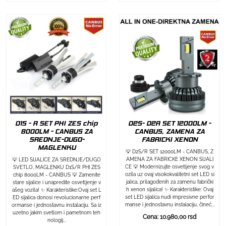
D1S - R SET PHI ZES chip
D2S- D2R SET 12000LM -
8000LM - CANBUS ZA
CANBUS, ZAMENA ZA
SREDNJE-DUGO-
FABRICKI XENON
MAGLENKU
💡 D2S/R SET 12000LM - CANBUS, Z
AMENA ZA FABRICKE XENON SIJALI
💡 LED SIJALICE ZA SREDNJE/DUGO
CE 💡 Modernizujte osvetljenje svog v
SVETLO, MAGLENKU D1S/R PHI ZES
ozila uz ovaj visokokvalitetni set LED si
chip 8000LM - CANBUS 💡 Zamenite
jalica, prilagođenih za zamenu fabrički
stare sijalice i unapredite osvetljenje v
h xenon sijalica! ✨ Karakteristike: Ovaj
ašeg vozila! ✨ Karakteristike:Ovaj set L
set LED sijalica nudi impresivne perfor
ED sijalica donosi revolucionarne perf
manse i jednostavnu instalaciju, čineć...
ormanse i jednostavnu instalaciju. Sa iz
uzetno jakim svetlom i pametnom teh
Cena: 10.980,00 rsd
nologij...