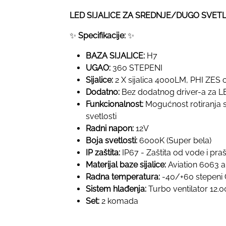
LED SIJALICE ZA SREDNJE/DUGO SVETL
✨
Specifikacije:
✨
BAZA SIJALICE:
H7
UGAO:
360 STEPENI
Sijalice:
2 X sijalica 4000LM, PHI ZES c
Dodatno:
Bez dodatnog driver-a za LE
Funkcionalnost:
Mogućnost rotiranja s
svetlosti
Radni napon:
12V
Boja svetlosti:
6000K (Super bela)
IP zaštita:
IP67 - Zaštita od vode i pra
Materijal baze sijalice:
Aviation 6063 al
Radna temperatura:
-40/+60 stepeni 
Sistem hlađenja:
Turbo ventilator 12.
Set:
2 komada