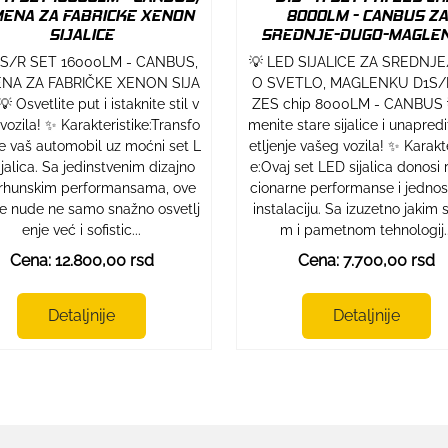
ENA ZA FABRICKE XENON
8000LM - CANBUS ZA
SIJALICE
SREDNJE-DUGO-MAGLE
1S/R SET 16000LM - CANBUS,
💡 LED SIJALICE ZA SREDNJ
NA ZA FABRIČKE XENON SIJA
O SVETLO, MAGLENKU D1S/
 Osvetlite put i istaknite stil v
ZES chip 8000LM - CANBUS 
vozila! ✨ Karakteristike:Transfo
menite stare sijalice i unapredi
te vaš automobil uz moćni set L
etljenje vašeg vozila! ✨ Karakte
jalica. Sa jedinstvenim dizajno
e:Ovaj set LED sijalica donosi 
vrhunskim performansama, ove
cionarne performanse i jedno
ice nude ne samo snažno osvetlj
instalaciju. Sa izuzetno jakim 
enje već i sofistic...
m i pametnom tehnologij..
Cena: 12.800,00 rsd
Cena: 7.700,00 rsd
Detaljnije
Detaljnije