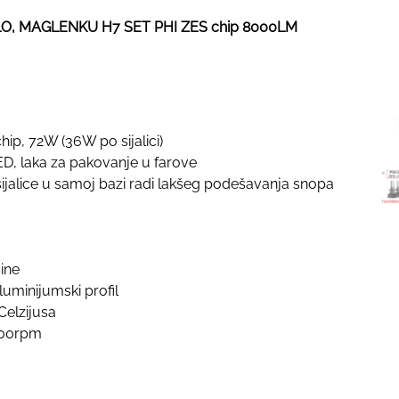
O, MAGLENKU H7 SET PHI ZES chip 8000LM
hip, 72W (36W po sijalici)
D, laka za pakovanje u farove
ijalice u samoj bazi radi lakšeg podešavanja snopa
šine
uminijumski profil
Celzijusa
000rpm