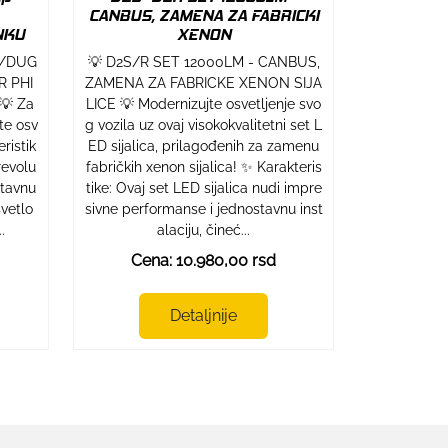
CANBUS, ZAMENA ZA FABRICKI
NKU
XENON
E/DUG
💡 D2S/R SET 12000LM - CANBUS,
R PHI
ZAMENA ZA FABRICKE XENON SIJA
💡 Za
LICE 💡 Modernizujte osvetljenje svo
te osv
g vozila uz ovaj visokokvalitetni set L
ristik
ED sijalica, prilagođenih za zamenu
revolu
fabričkih xenon sijalica! ✨ Karakteris
stavnu
tike: Ovaj set LED sijalica nudi impre
svetlo
sivne performanse i jednostavnu inst
.
alaciju, čineć...
Cena: 10.980,00 rsd
Detaljnije