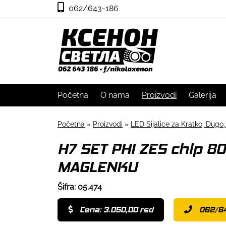
062/643-186
Početna
O nama
Proizvodi
Galerija
Početna
»
Proizvodi
»
LED Sijalice za Kratko, Dugo,
H7 SET PHI ZES chip 
MAGLENKU
Šifra: 05.474
Cena: 3.050,00 rsd
062/6