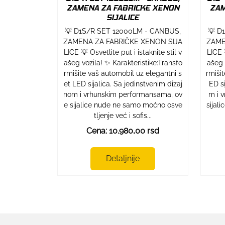
ZAMENA ZA FABRICKE XENON
ZAM
SIJALICE
💡 D1S/R SET 12000LM - CANBUS,
💡 D
ZAMENA ZA FABRIČKE XENON SIJA
ZAME
LICE 💡 Osvetlite put i istaknite stil v
LICE 
ašeg vozila! ✨ Karakteristike:Transfo
ašeg 
rmišite vaš automobil uz elegantni s
rmiši
et LED sijalica. Sa jedinstvenim dizaj
ED si
nom i vrhunskim performansama, ov
m i 
e sijalice nude ne samo moćno osve
sijal
tljenje već i sofis...
Cena: 10.980,00 rsd
Detaljnije