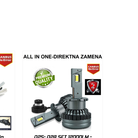
ip
D2S- D2R SET 12000LM -