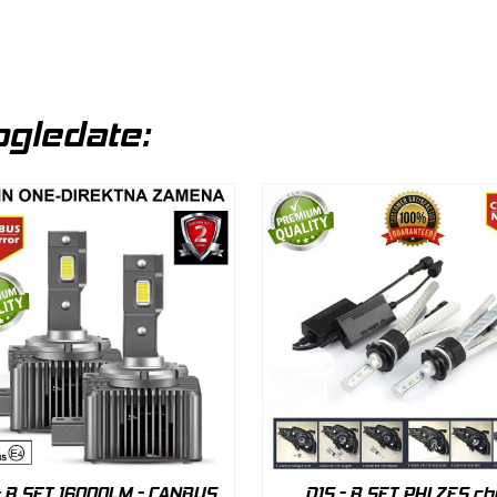
gledate:
- R SET 16000LM - CANBUS,
D1S - R SET PHI ZES ch