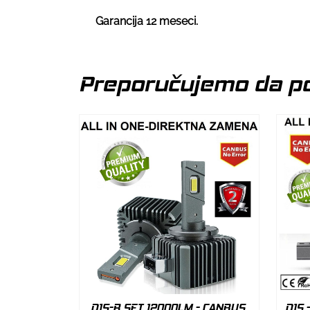
Garancija 12 meseci.
Preporučujemo da po
D1S-R SET 12000LM - CANBUS,
D1S 