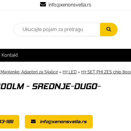
info@xenonsvetla.rs
Kontakt
 Maglenke, Adapteri za Sijalice
»
H7 LED
»
H7 SET PHI ZES chip 
8000LM - SREDNJE-DUGO-
43-186
info@xenonsvetla.rs