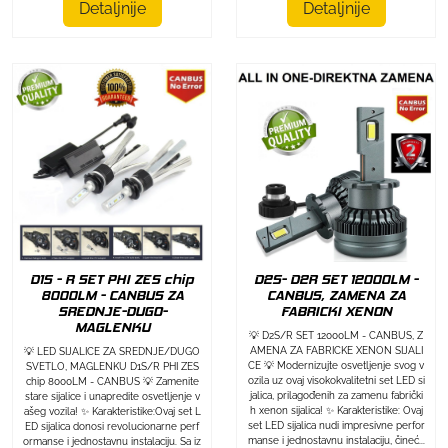
Detaljnije
Detaljnije
D1S - R SET PHI ZES chip
D2S- D2R SET 12000LM -
8000LM - CANBUS ZA
CANBUS, ZAMENA ZA
SREDNJE-DUGO-
FABRICKI XENON
MAGLENKU
💡 D2S/R SET 12000LM - CANBUS, Z
AMENA ZA FABRICKE XENON SIJALI
💡 LED SIJALICE ZA SREDNJE/DUGO
CE 💡 Modernizujte osvetljenje svog v
SVETLO, MAGLENKU D1S/R PHI ZES
ozila uz ovaj visokokvalitetni set LED si
chip 8000LM - CANBUS 💡 Zamenite
jalica, prilagođenih za zamenu fabrički
stare sijalice i unapredite osvetljenje v
h xenon sijalica! ✨ Karakteristike: Ovaj
ašeg vozila! ✨ Karakteristike:Ovaj set L
set LED sijalica nudi impresivne perfor
ED sijalica donosi revolucionarne perf
manse i jednostavnu instalaciju, čineć...
ormanse i jednostavnu instalaciju. Sa iz