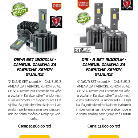
D1S-R SET 12000LM -
D1S - R SET 16000LM -
CANBUS, ZAMENA ZA
CANBUS, ZAMENA ZA
FABRICKE XENON
FABRICKE XENON
SIJALICE
SIJALICE
💡 D1S/R SET 12000LM - CANBUS, Z
💡 D1S/R SET 16000LM - CANBUS, Z
AMENA ZA FABRIČKE XENON SIJALI
AMENA ZA FABRIČKE XENON SIJALI
CE 💡 Osvetlite put i istaknite stil vaše
CE 💡 Osvetlite put i istaknite stil vaše
g vozila! ✨ Karakteristike:Transformišit
g vozila! ✨ Karakteristike:Transformišit
e vaš automobil uz elegantni set LED
e vaš automobil uz moćni set LED sijal
sijalica. Sa jedinstvenim dizajnom i vrh
ica. Sa jedinstvenim dizajnom i vrhunsk
unskim performansama, ove sijalice n
im performansama, ove sijalice nude n
ude ne samo moćno osvetljenje već i
e samo snažno osvetljenje već i sofisti
sofis...
c...
Cena: 10.980,00 rsd
Cena: 12.800,00 rsd