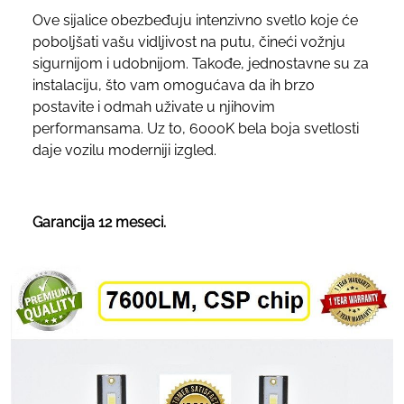
Ove sijalice obezbeđuju intenzivno svetlo koje će
poboljšati vašu vidljivost na putu, čineći vožnju
sigurnijom i udobnijom. Takođe, jednostavne su za
instalaciju, što vam omogućava da ih brzo
postavite i odmah uživate u njihovim
performansama. Uz to, 6000K bela boja svetlosti
daje vozilu moderniji izgled.
Garancija 12 meseci.