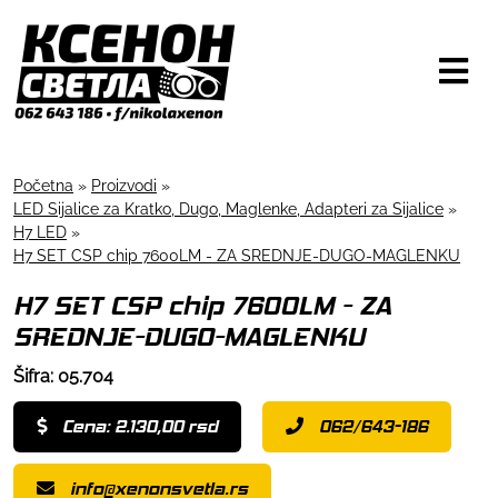
Početna
»
Proizvodi
»
LED Sijalice za Kratko, Dugo, Maglenke, Adapteri za Sijalice
»
H7 LED
»
H7 SET CSP chip 7600LM - ZA SREDNJE-DUGO-MAGLENKU
H7 SET CSP chip 7600LM - ZA
SREDNJE-DUGO-MAGLENKU
Šifra: 05.704
Cena: 2.130,00 rsd
062/643-186
info@xenonsvetla.rs