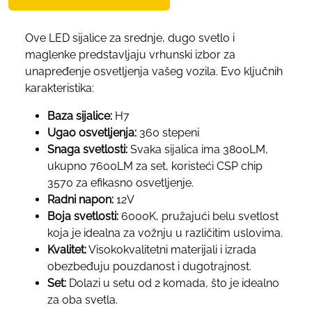
Ove LED sijalice za srednje, dugo svetlo i
maglenke predstavljaju vrhunski izbor za
unapređenje osvetljenja vašeg vozila. Evo ključnih
karakteristika:
Baza sijalice:
H7
Ugao osvetljenja:
360 stepeni
Snaga svetlosti:
Svaka sijalica ima 3800LM,
ukupno 7600LM za set, koristeći CSP chip
3570 za efikasno osvetljenje.
Radni napon:
12V
Boja svetlosti:
6000K, pružajući belu svetlost
koja je idealna za vožnju u različitim uslovima.
Kvalitet:
Visokokvalitetni materijali i izrada
obezbeđuju pouzdanost i dugotrajnost.
Set:
Dolazi u setu od 2 komada, što je idealno
za oba svetla.