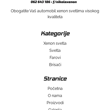
Obogatite Vaš automobil xenon svetlima visokog
kvaliteta
Kategorije
Xenon svetla
Svetla
Farovi
Brisači
Stranice
Početna
O nama
Proizvodi
Galerija