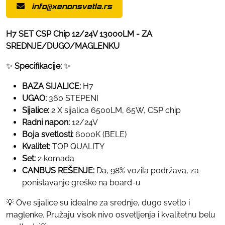
info@xenonsvetla.rs
H7 SET CSP Chip 12/24V 13000LM - ZA
SREDNJE/DUGO/MAGLENKU
✨
Specifikacije:
✨
BAZA SIJALICE:
H7
UGAO:
360 STEPENI
Sijalice:
2 X sijalica 6500LM, 65W, CSP chip
Radni napon:
12/24V
Boja svetlosti:
6000K (BELE)
Kvalitet:
TOP QUALITY
Set:
2 komada
CANBUS REŠENJE:
Da, 98% vozila podržava, za
ponistavanje greške na board-u
💡 Ove sijalice su idealne za srednje, dugo svetlo i
maglenke. Pružaju visok nivo osvetljenja i kvalitetnu belu