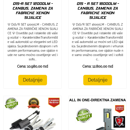
D1S-R SET 12000LM -
D1S - R SET 16000LM -
CANBUS, ZAMENA ZA
CANBUS, ZAMENA ZA
FABRICKE XENON
FABRICKE XENON
SIJALICE
SIJALICE
💡 D1S/R SET 12000LM - CANBUS, Z
💡 D1S/R SET 16000LM - CANBUS, Z
AMENA ZA FABRIČKE XENON SIJALI
AMENA ZA FABRIČKE XENON SIJALI
CE 💡 Osvetlite put i istaknite stil vaše
CE 💡 Osvetlite put i istaknite stil vaše
g vozila! ✨ Karakteristike:Transformišit
g vozila! ✨ Karakteristike:Transformišit
e vaš automobil uz elegantni set LED
e vaš automobil uz moćni set LED sijal
sijalica. Sa jedinstvenim dizajnom i vrh
ica. Sa jedinstvenim dizajnom i vrhunsk
unskim performansama, ove sijalice n
im performansama, ove sijalice nude n
ude ne samo moćno osvetljenje već i
e samo snažno osvetljenje već i sofisti
sofis...
c...
Cena: 10.980,00 rsd
Cena: 12.800,00 rsd
Detaljnije
Detaljnije