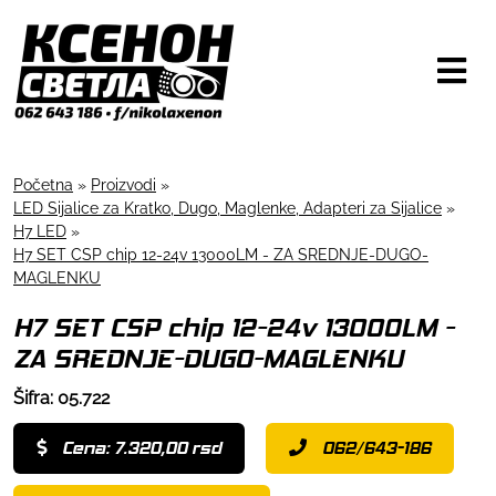
Početna
»
Proizvodi
»
LED Sijalice za Kratko, Dugo, Maglenke, Adapteri za Sijalice
»
H7 LED
»
H7 SET CSP chip 12-24v 13000LM - ZA SREDNJE-DUGO-
MAGLENKU
H7 SET CSP chip 12-24v 13000LM -
ZA SREDNJE-DUGO-MAGLENKU
Šifra: 05.722
Cena: 7.320,00 rsd
062/643-186