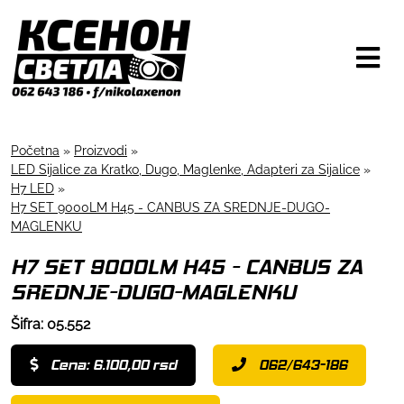
Početna
»
Proizvodi
»
LED Sijalice za Kratko, Dugo, Maglenke, Adapteri za Sijalice
»
H7 LED
»
H7 SET 9000LM H45 - CANBUS ZA SREDNJE-DUGO-
MAGLENKU
H7 SET 9000LM H45 - CANBUS ZA
SREDNJE-DUGO-MAGLENKU
Šifra: 05.552
Cena: 6.100,00 rsd
062/643-186