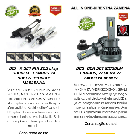
D1S - R SET PHI ZES chip
D2S- D2R SET 12000LM -
8000LM - CANBUS ZA
CANBUS, ZAMENA ZA
SREDNJE-DUGO-
FABRICKI XENON
MAGLENKU
💡 D2S/R SET 12000LM - CANBUS, Z
AMENA ZA FABRICKE XENON SIJALI
💡 LED SIJALICE ZA SREDNJE/DUGO
CE 💡 Modernizujte osvetljenje svog v
SVETLO, MAGLENKU D1S/R PHI ZES
ozila uz ovaj visokokvalitetni set LED si
chip 8000LM - CANBUS 💡 Zamenite
jalica, prilagođenih za zamenu fabrički
stare sijalice i unapredite osvetljenje v
h xenon sijalica! ✨ Karakteristike: Ovaj
ašeg vozila! ✨ Karakteristike:Ovaj set L
set LED sijalica nudi impresivne perfor
ED sijalica donosi revolucionarne perf
manse i jednostavnu instalaciju, čineć...
ormanse i jednostavnu instalaciju. Sa iz
uzetno jakim svetlom i pametnom teh
Cena: 10.980,00 rsd
nologij...
Cena: 7.700,00 rsd