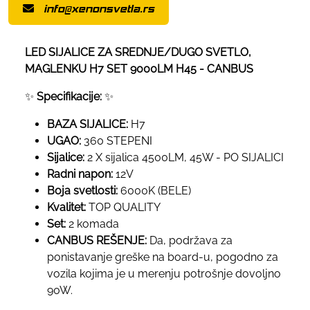
info@xenonsvetla.rs
LED SIJALICE ZA SREDNJE/DUGO SVETLO,
MAGLENKU H7 SET 9000LM H45 - CANBUS
✨
Specifikacije:
✨
BAZA SIJALICE:
H7
UGAO:
360 STEPENI
Sijalice:
2 X sijalica 4500LM, 45W - PO SIJALICI
Radni napon:
12V
Boja svetlosti:
6000K (BELE)
Kvalitet:
TOP QUALITY
Set:
2 komada
CANBUS REŠENJE:
Da, podržava za
ponistavanje greške na board-u, pogodno za
vozila kojima je u merenju potrošnje dovoljno
90W.