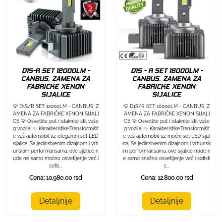
D1S-R SET 12000LM -
D1S - R SET 16000LM -
CANBUS, ZAMENA ZA
CANBUS, ZAMENA ZA
FABRICKE XENON
FABRICKE XENON
SIJALICE
SIJALICE
💡 D1S/R SET 12000LM - CANBUS, Z
💡 D1S/R SET 16000LM - CANBUS, Z
AMENA ZA FABRIČKE XENON SIJALI
AMENA ZA FABRIČKE XENON SIJALI
CE 💡 Osvetlite put i istaknite stil vaše
CE 💡 Osvetlite put i istaknite stil vaše
g vozila! ✨ Karakteristike:Transformišit
g vozila! ✨ Karakteristike:Transformišit
e vaš automobil uz elegantni set LED
e vaš automobil uz moćni set LED sijal
sijalica. Sa jedinstvenim dizajnom i vrh
ica. Sa jedinstvenim dizajnom i vrhunsk
unskim performansama, ove sijalice n
im performansama, ove sijalice nude n
ude ne samo moćno osvetljenje već i
e samo snažno osvetljenje već i sofisti
sofis...
c...
Cena: 10.980,00 rsd
Cena: 12.800,00 rsd
Detaljnije
Detaljnije